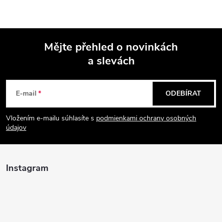
Mějte přehled o novinkách
a slevách
Z
á
E-mail
ODEBÍRAT
p
Vložením e-mailu súhlasíte s
podmienkami ochrany osobných
údajov
a
t
Instagram
í