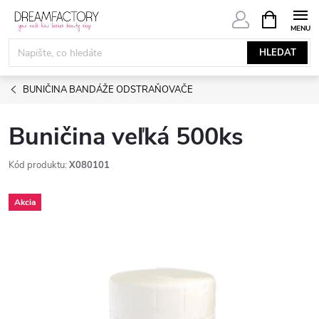
Přejít
NÁKUPNÍ
KOŠÍK
na
obsah
HLEDAT
BUNIČINA BANDÁŽE ODSTRAŇOVAČE
Buničina veľká 500ks
Kód produktu:
X080101
Akcia