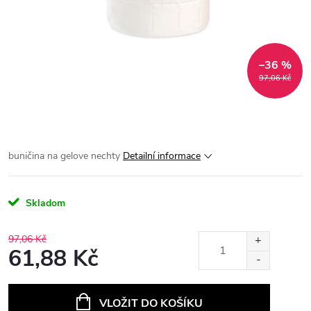
–36 %
97,06 Kč
buničina na gelove nechty
Detailní informace
Skladom
97,06 Kč
61,88 Kč
Měrná
cena:
VLOŽIT DO KOŠÍKU