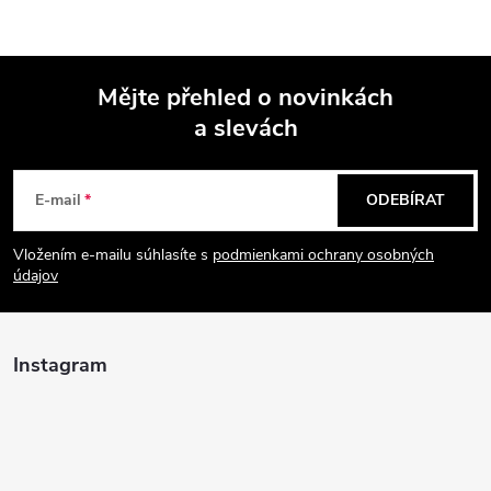
a
n
k
c
o
í
Mějte přehled o novinkách
v
a slevách
á
Z
p
n
r
á
í
E-mail
ODEBÍRAT
v
p
Vložením e-mailu súhlasíte s
podmienkami ochrany osobných
k
údajov
a
y
t
v
Instagram
ý
í
p