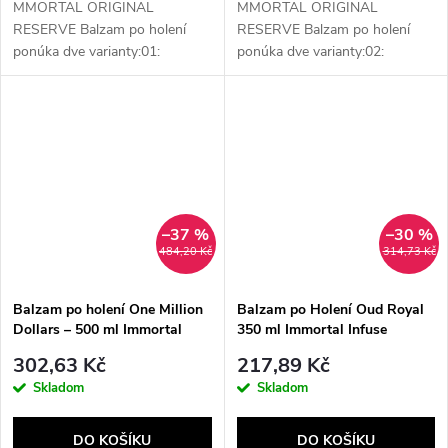
MMORTAL ORIGINAL
MMORTAL ORIGINAL
RESERVE Balzam po holení
RESERVE Balzam po holení
ponúka dve varianty:01:
ponúka dve varianty:02:
kvetinovo-ovocná – pomaranč,
citrusovo-drevitá – sicílsky
tagetes, céder a ambra.Vitamín
citrón, bergamot a
E upokojuje a hydratuje, vhodné
céder.Vitamín E upokojuje a
pre...
hydratuje, vhodné pre...
–37 %
–30 %
484,20 Kč
314,73 Kč
Balzam po holení One Million
Balzam po Holení Oud Royal
Dollars – 500 ml Immortal
350 ml Immortal Infuse
NYC
302,63 Kč
217,89 Kč
Skladom
Skladom
DO KOŠÍKU
DO KOŠÍKU