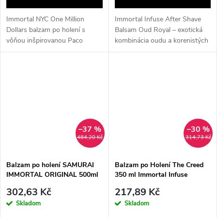
Immortal NYC One Million
Immortal Infuse After Shave
Dollars balzam po holení s
Balsam Oud Royal – exotická
vôňou inšpirovanou Paco
kombinácia oudu a korenistých
Rabanne 1 Million zjemňuje a
tónov pre luxusný
hydratuje pokožku
zážitok upokojuje a hydratuje po
vďaka vitamínu E. Rýchlo sa...
po...
–37 %
–30 %
484,20 Kč
314,73 Kč
Balzam po holení SAMURAI
Balzam po Holení The Creed
IMMORTAL ORIGINAL 500ml
350 ml Immortal Infuse
302,63 Kč
217,89 Kč
Skladom
Skladom