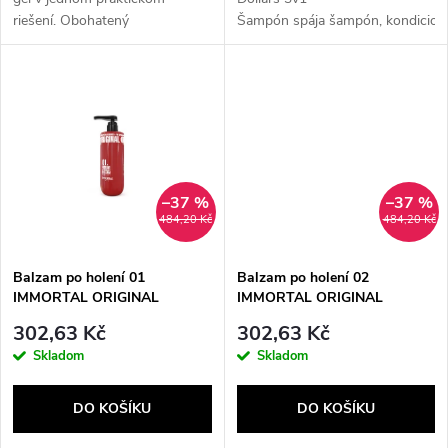
u
riešení. Obohatený
Šampón spája šampón, kondicioné
u
o hydratačné zložky,...
gél. Inšpirovaný Paco Rabanne
k
1 Million, čistí, hydratuje a
k
vonia...
t
t
ů
ů
–37 %
–37 %
484,20 Kč
484,20 Kč
Balzam po holení 01
Balzam po holení 02
IMMORTAL ORIGINAL
IMMORTAL ORIGINAL
302,63 Kč
302,63 Kč
Skladom
Skladom
DO KOŠÍKU
DO KOŠÍKU