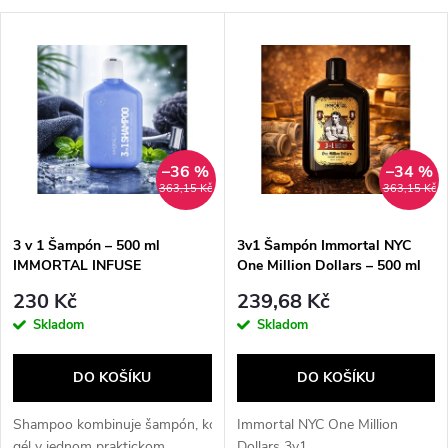
a
V
Nejdražší
z
ý
Nejprodávanější
e
p
Abecedně
n
i
–36 %
–34 %
363,15 Kč
363,15 Kč
í
s
p
3 v 1 Šampón – 500 ml
3v1 Šampón Immortal NYC
IMMORTAL INFUSE
One Million Dollars – 500 ml
p
r
230 Kč
239,68 Kč
r
Skladom
Skladom
o
o
DO KOŠÍKU
DO KOŠÍKU
d
d
Shampoo kombinuje šampón, kondicionér a sprchový
Immortal NYC One Million
gél v jednom praktickom
Dollars 3v1