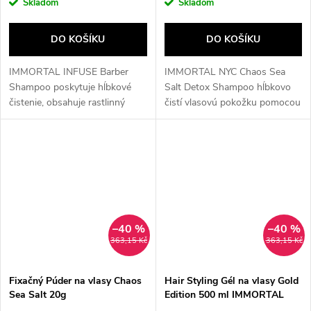
Skladom
Skladom
DO KOŠÍKU
DO KOŠÍKU
IMMORTAL INFUSE Barber
IMMORTAL NYC Chaos Sea
Shampoo poskytuje hĺbkové
Salt Detox Shampoo hĺbkovo
čistenie, obsahuje rastlinný
čistí vlasovú pokožku pomocou
keratín a hydrolyzované
soli z Mŕtveho mora a
proteíny. Bez sulfátov a
marhuľových jadier. Osviežuje
parabénov, vhodný pre...
mentolom, odstraňuje nečistoty
a lupiny....
–40 %
–40 %
363,15 Kč
363,15 Kč
Fixačný Púder na vlasy Chaos
Hair Styling Gél na vlasy Gold
Sea Salt 20g
Edition 500 ml IMMORTAL
NYC