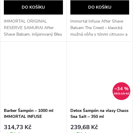
DO KOŠÍKU
DO KOŠÍKU
IMMORTAL ORIGINAL
Immortal Infuse After Shave
RESERVE SAMURAI After
Balsam The Creed – klasická
Shave Balsam, inšpirovaný Bleu
mužná vôňa s tónmi citrusov a
de Chanel,
pižma pre nadčasový
spája drevité, aromatické, svieže a korenené tóny.
štýl upokojuje a hydratuje pokožk
500 ml...
po...
–34 %
363,15 Kč
Barber Šampón – 1000 ml
Detox Šampón na vlasy Chaos
IMMORTAL INFUSE
Sea Salt – 350 ml
314,73 Kč
239,68 Kč