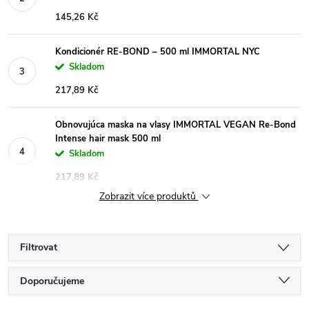
145,26 Kč
Kondicionér RE-BOND – 500 ml IMMORTAL NYC
Skladom
217,89 Kč
Obnovujúca maska na vlasy IMMORTAL VEGAN Re-Bond
Intense hair mask 500 ml
Skladom
217,89 Kč
Zobrazit více produktů
Filtrovat
Ř
Doporučujeme
Nejlevnější