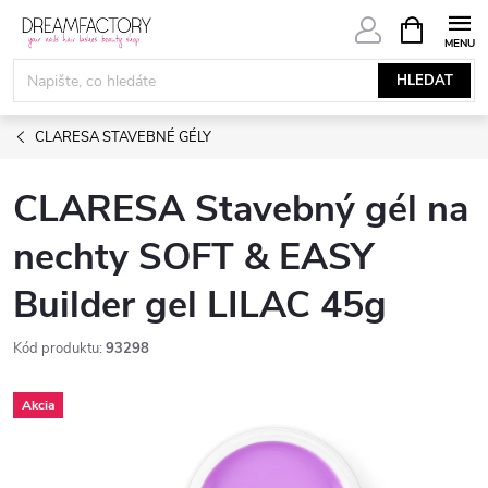
Přejít
NÁKUPNÍ
KOŠÍK
na
obsah
HLEDAT
CLARESA STAVEBNÉ GÉLY
CLARESA Stavebný gél na
nechty SOFT & EASY
Builder gel LILAC 45g
Kód produktu:
93298
Akcia