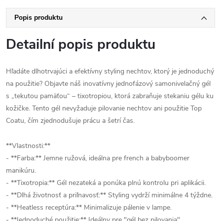
Popis produktu
Detailní popis produktu
Hľadáte dlhotrvajúci a efektívny styling nechtov, ktorý je jednoduchý
na použitie? Objavte náš inovatívny jednofázový samonivelačný gél
s „tekutou pamäťou“ – tixotropiou, ktorá zabraňuje stekaniu gélu ku
kožičke. Tento gél nevyžaduje pilovanie nechtov ani použitie Top
Coatu, čím zjednodušuje prácu a šetrí čas.
**Vlastnosti:**
- **Farba:** Jemne ružová, ideálna pre french a babyboomer
manikúru.
- **Tixotropia:** Gél nezateká a ponúka plnú kontrolu pri aplikácii.
- **Dlhá životnosť a priľnavosť:** Styling vydrží minimálne 4 týždne.
- **Heatless receptúra:** Minimalizuje pálenie v lampe.
- **Jednoduché použitie:** Ideálny pre "gél bez pilovania".