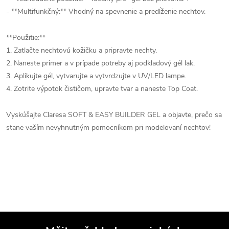
- **Multifunkčný:** Vhodný na spevnenie a predĺženie nechtov.
**Použitie:**
1. Zatlačte nechtovú kožičku a pripravte nechty.
2. Naneste primer a v prípade potreby aj podkladový gél lak.
3. Aplikujte gél, vytvarujte a vytvrdzujte v UV/LED lampe.
4. Zotrite výpotok čističom, upravte tvar a naneste Top Coat.
Vyskúšajte Claresa SOFT & EASY BUILDER GEL a objavte, prečo sa
stane vaším nevyhnutným pomocníkom pri modelovaní nechtov!