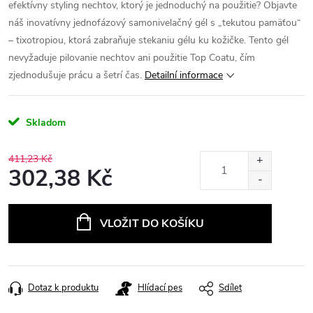
efektívny styling nechtov, ktorý je jednoduchý na použitie? Objavte
náš inovatívny jednofázový samonivelačný gél s „tekutou pamäťou“
– tixotropiou, ktorá zabraňuje stekaniu gélu ku kožičke. Tento gél
nevyžaduje pilovanie nechtov ani použitie Top Coatu, čím
zjednodušuje prácu a šetrí čas.
Detailní informace
Skladom
411,23 Kč
302,38 Kč
Měrná
cena:
VLOŽIT DO KOŠÍKU
Dotaz k produktu
Hlídací pes
Sdílet