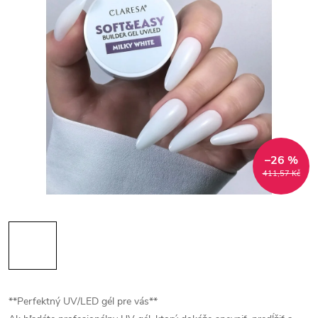
–26 %
411,57 Kč
**Perfektný UV/LED gél pre vás**