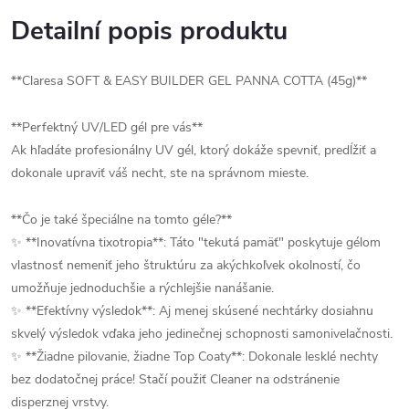
Detailní popis produktu
**Claresa SOFT & EASY BUILDER GEL PANNA COTTA (45g)**
**Perfektný UV/LED gél pre vás**
Ak hľadáte profesionálny UV gél, ktorý dokáže spevniť, predĺžiť a
dokonale upraviť váš necht, ste na správnom mieste.
**Čo je také špeciálne na tomto géle?**
✨ **Inovatívna tixotropia**: Táto "tekutá pamäť" poskytuje gélom
vlastnosť nemeniť jeho štruktúru za akýchkoľvek okolností, čo
umožňuje jednoduchšie a rýchlejšie nanášanie.
✨ **Efektívny výsledok**: Aj menej skúsené nechtárky dosiahnu
skvelý výsledok vďaka jeho jedinečnej schopnosti samonivelačnosti.
✨ **Žiadne pilovanie, žiadne Top Coaty**: Dokonale lesklé nechty
bez dodatočnej práce! Stačí použiť Cleaner na odstránenie
disperznej vrstvy.