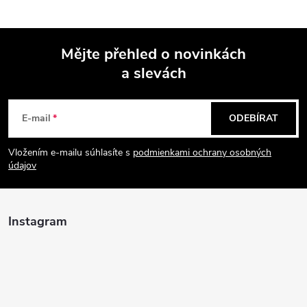
Mějte přehled o novinkách
a slevách
Z
á
E-mail
ODEBÍRAT
p
Vložením e-mailu súhlasíte s
podmienkami ochrany osobných
údajov
a
t
Instagram
í