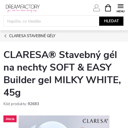
Přejít
NÁKUPNÍ
KOŠÍK
na
obsah
HLEDAT
CLARESA STAVEBNÉ GÉLY
CLARESA® Stavebný gél
na nechty SOFT & EASY
Builder gel MILKY WHITE,
45g
Kód produktu:
92683
Akcia