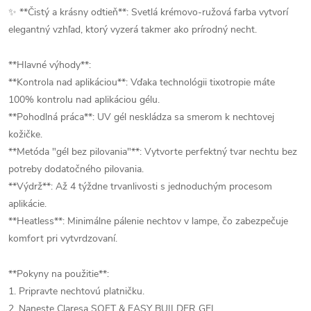
✨ **Čistý a krásny odtieň**: Svetlá krémovo-ružová farba vytvorí
elegantný vzhľad, ktorý vyzerá takmer ako prírodný necht.
**Hlavné výhody**:
**Kontrola nad aplikáciou**: Vďaka technológii tixotropie máte
100% kontrolu nad aplikáciou gélu.
**Pohodlná práca**: UV gél neskládza sa smerom k nechtovej
kožičke.
**Metóda "gél bez pilovania"**: Vytvorte perfektný tvar nechtu bez
potreby dodatočného pilovania.
**Výdrž**: Až 4 týždne trvanlivosti s jednoduchým procesom
aplikácie.
**Heatless**: Minimálne pálenie nechtov v lampe, čo zabezpečuje
komfort pri vytvrdzovaní.
**Pokyny na použitie**:
1. Pripravte nechtovú platničku.
2. Naneste Claresa SOFT & EASY BUILDER GEL.