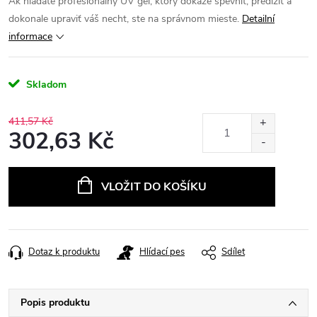
Ak hľadáte profesionálny UV gél, ktorý dokáže spevniť, predĺžiť a
dokonale upraviť váš necht, ste na správnom mieste.
Detailní
informace
Skladom
411,57 Kč
302,63 Kč
Měrná
cena:
VLOŽIT DO KOŠÍKU
Dotaz k produktu
Hlídací pes
Sdílet
Popis produktu