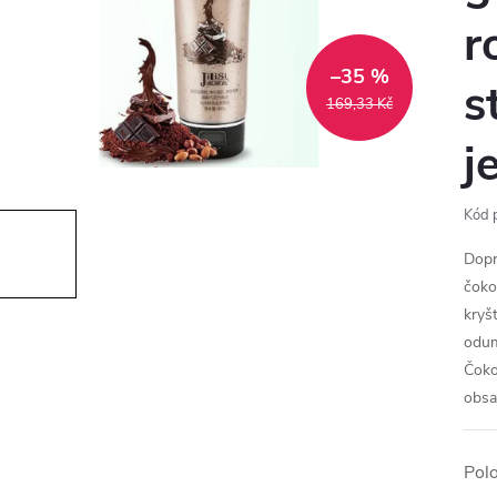
r
–35 %
s
169,33 Kč
j
Kód 
Dopr
čoko
kryš
odum
Čoko
obsa
Pol