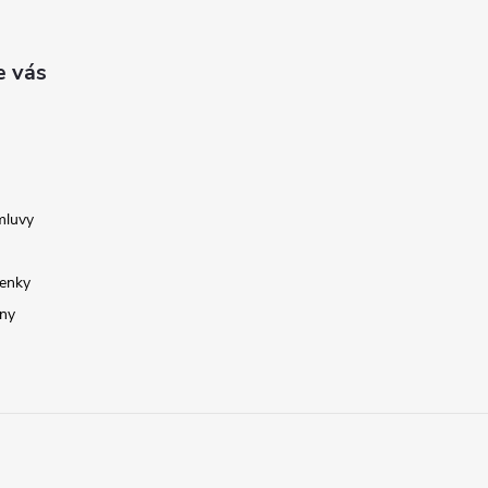
e vás
mluvy
enky
ny