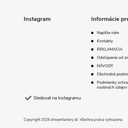
p
a
Instagram
Informácie pr
t
Napište nám
Kontakty
í
REKLAMACIA
Odstúpenie od z
NÁVODY
Obchodné podmi
Podmienky ochra
osobných údajov
Sledovat na Instagramu
Copyright 2026
dreamfactory.sk
. Všechna práva vyhrazena.