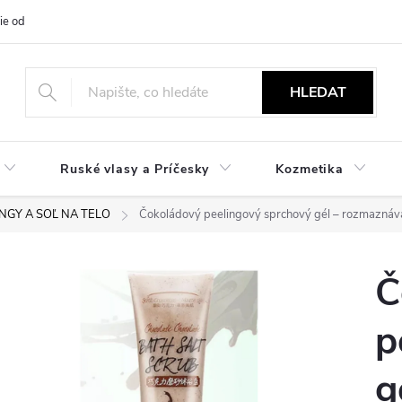
ie od zmluvy
NÁVODY
Obchodné podmienky
Podmienky ochr
HLEDAT
Ruské vlasy a Príčesky
Kozmetika
INGY A SOĽ NA TELO
Čokoládový peelingový sprchový gél – rozmaznáva
Č
p
g