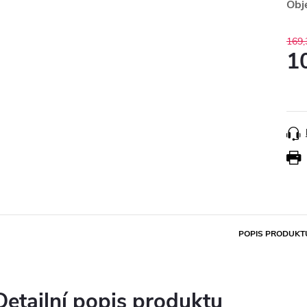
Obj
169,
1
Měr
cena
POPIS PRODUKT
Detailní popis produktu