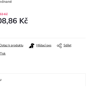
ednané
33 Kč
08,86 Kč
ná
:
Dotaz k produktu
Hlídací pes
Sdílet
Tisk
U