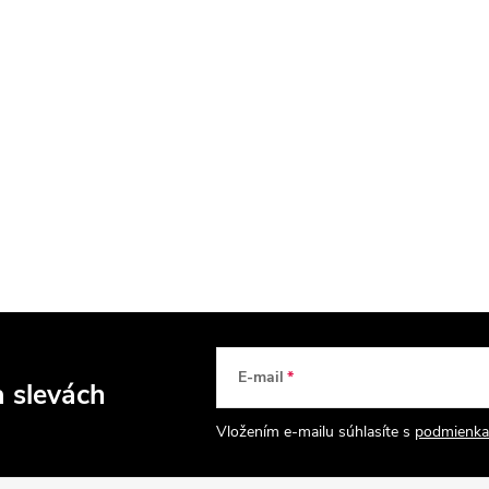
E-mail
a slevách
Vložením e-mailu súhlasíte s
podmienka