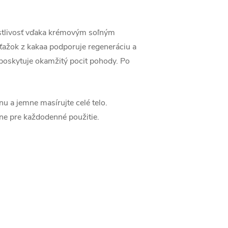
ostlivosť vďaka krémovým soľným
ýťažok z kakaa podporuje regeneráciu a
 poskytuje okamžitý pocit pohody. Po
 a jemne masírujte celé telo.
ne pre každodenné použitie.