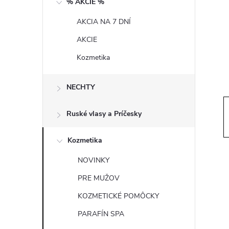
% AKCIE %
t
AKCIA NA 7 DNÍ
r
AKCIE
a
Kozmetika
n
NECHTY
n
Ruské vlasy a Príčesky
í
Kozmetika
p
NOVINKY
PRE MUŽOV
a
KOZMETICKÉ POMÔCKY
n
PARAFÍN SPA