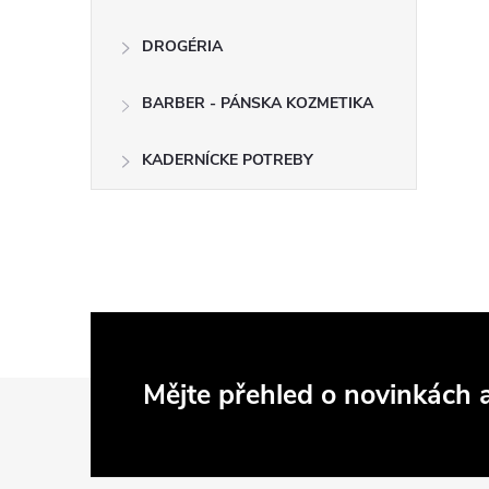
DROGÉRIA
BARBER - PÁNSKA KOZMETIKA
KADERNÍCKE POTREBY
Z
Mějte přehled o novinkách
á