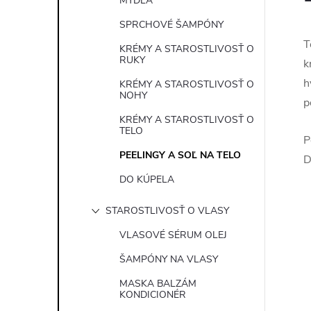
MYDLÁ
SPRCHOVÉ ŠAMPÓNY
T
KRÉMY A STAROSTLIVOSŤ O
RUKY
k
h
KRÉMY A STAROSTLIVOSŤ O
NOHY
p
KRÉMY A STAROSTLIVOSŤ O
TELO
P
PEELINGY A SOĽ NA TELO
D
DO KÚPELA
STAROSTLIVOSŤ O VLASY
VLASOVÉ SÉRUM OLEJ
ŠAMPÓNY NA VLASY
MASKA BALZÁM
KONDICIONÉR