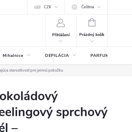
any osobných údajov
CZK
Čeština
NÁKUPNÍ
KOŠÍK
Prázdný košík
Přihlášení
Mihalnice
DEPILÁCIA
PARFUMY
júca starostlivosť pre jemnú pokožku
okoládový
eelingový sprchový
él –