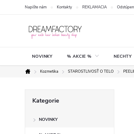
Přejít
Napište nám
Kontakty
REKLAMACIA
Odstúpen
na
obsah
NOVINKY
% AKCIE %
NECHTY
Kozmetika
STAROSTLIVOSŤ O TELO
PEEL
Domů
P
Přeskočit
Kategorie
kategorie
o
NOVINKY
s