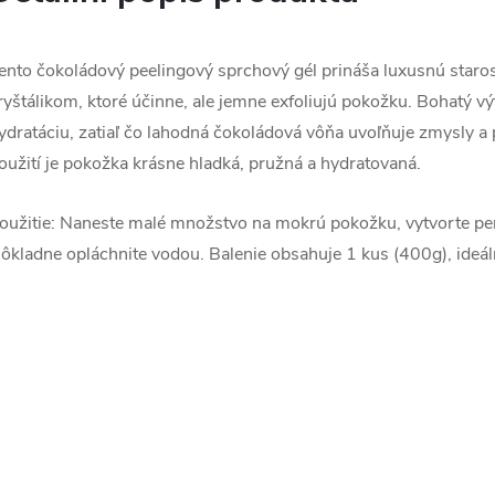
ento čokoládový peelingový sprchový gél prináša luxusnú star
ryštálikom, ktoré účinne, ale jemne exfoliujú pokožku. Bohatý v
ydratáciu, zatiaľ čo lahodná čokoládová vôňa uvoľňuje zmysly a
oužití je pokožka krásne hladká, pružná a hydratovaná.
oužitie: Naneste malé množstvo na mokrú pokožku, vytvorte penu
ôkladne opláchnite vodou. Balenie obsahuje 1 kus (400g), ideál