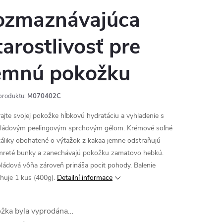
ozmaznávajúca
tarostlivosť pre
emnú pokožku
produktu:
M070402C
ajte svojej pokožke hĺbkovú hydratáciu a vyhladenie s
ládovým peelingovým sprchovým gélom. Krémové soľné
táliky obohatené o výťažok z kakaa jemne odstraňujú
reté bunky a zanechávajú pokožku zamatovo hebkú.
ládová vôňa zároveň prináša pocit pohody. Balenie
huje 1 kus (400g).
Detailní informace
ožka byla vyprodána…