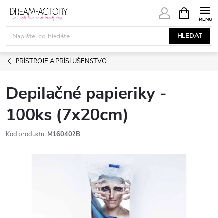
Přejít
NÁKUPNÍ
KOŠÍK
na
obsah
HLEDAT
PRÍSTROJE A PRÍSLUŠENSTVO
Depilačné papieriky -
100ks (7x20cm)
Kód produktu:
M160402B