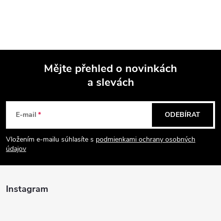
Mějte přehled o novinkách
a slevách
Z
á
E-mail
ODEBÍRAT
p
Vložením e-mailu súhlasíte s
podmienkami ochrany osobných
údajov
a
t
Instagram
í