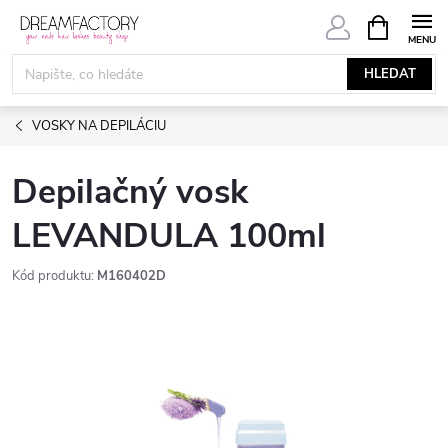
Přejít
NÁKUPNÍ
KOŠÍK
na
obsah
HLEDAT
VOSKY NA DEPILÁCIU
Depilačný vosk
LEVANDULA 100ml
Kód produktu:
M160402D