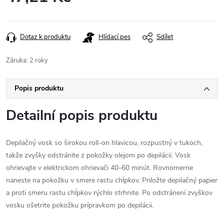
Měrná
cena:
Dotaz k produktu
Hlídací pes
Sdílet
Záruka
:
2 roky
Popis produktu
Detailní popis produktu
Depilačný vosk so širokou roll-on hlavicou, rozpustný v tukoch,
takže zvyšky odstránite z pokožky olejom po depilácii. Vosk
ohrievajte v elektrickom ohrievači 40-60 minút. Rovnomerne
naneste na pokožku v smere rastu chĺpkov. Priložte depilačný papier
a proti smeru rastu chĺpkov rýchlo strhnite. Po odstránení zvyškov
vosku ošetrite pokožku prípravkom po depilácii.