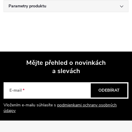
Parametry produktu
Mějte přehled o novinkách
a slevách
Z
á
E-mail
ODEBÍRAT
p
Vložením e-mailu súhlasíte s
podmienkami ochrany osobných
údajov
a