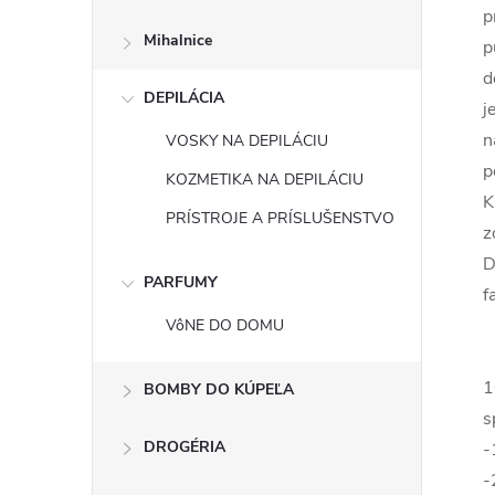
p
Mihalnice
p
d
DEPILÁCIA
j
n
VOSKY NA DEPILÁCIU
p
KOZMETIKA NA DEPILÁCIU
K
PRÍSTROJE A PRÍSLUŠENSTVO
z
D
PARFUMY
f
VôNE DO DOMU
1
BOMBY DO KÚPEĽA
s
DROGÉRIA
-
-