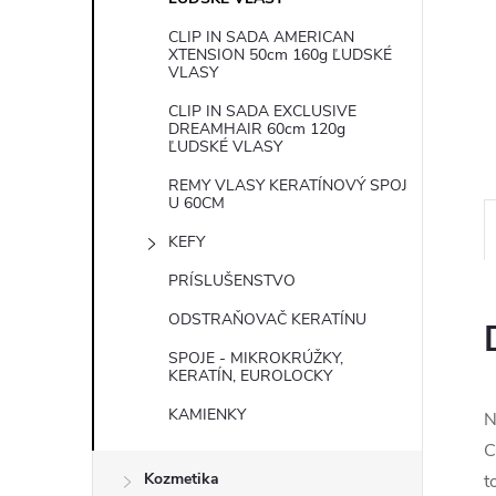
e
CLIP IN SADA AMERICAN
XTENSION 50cm 160g ĽUDSKÉ
l
VLASY
CLIP IN SADA EXCLUSIVE
DREAMHAIR 60cm 120g
ĽUDSKÉ VLASY
REMY VLASY KERATÍNOVÝ SPOJ
U 60CM
KEFY
PRÍSLUŠENSTVO
ODSTRAŇOVAČ KERATÍNU
SPOJE - MIKROKRÚŽKY,
KERATÍN, EUROLOCKY
KAMIENKY
N
C
Kozmetika
t