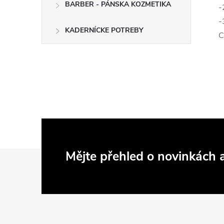
BARBER - PÁNSKA KOZMETIKA
-
-
KADERNÍCKE POTREBY
C
Z
Mějte přehled o novinkách
á
p