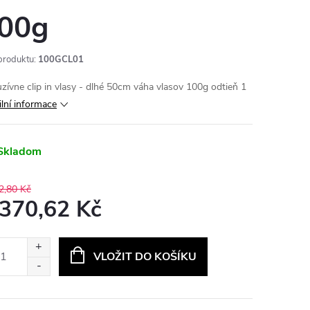
00g
produktu:
100GCL01
uzívne clip in vlasy - dlhé 50cm váha vlasov 100g odtieň 1
ilní informace
Skladom
2,80 Kč
 370,62 Kč
ná
:
VLOŽIT DO KOŠÍKU