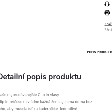
Znač
Záru
POPIS PRODUKT
Detailní popis produktu
aše najpredávanejšie Clip in vlasy.
lip In príčesok zvládne každá žena aj sama doma bez
oho, aby musela ísť ku kaderníčke. Jednotlivé