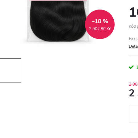
1
–18 %
Kód 
2 902,80 Kč
Exkl
Deta
2 90
2
Měr
cena