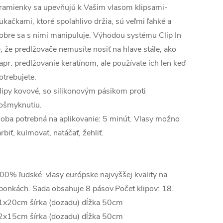
ramienky sa upevňujú k Vašim vlasom klipsami-
ukačkami, ktoré spoľahlivo držia, sú veľmi ľahké a
obre sa s nimi manipuluje. Výhodou systému Clip In
e, že predlžovače nemusíte nosiť na hlave stále, ako
apr. predlžovanie keratínom, ale používate ich len keď
otrebujete.
lipy kovové, so silikonovým pásikom proti
ošmyknutiu.
oba potrebná na aplikovanie: 5 minút. Vlasy možno
arbiť, kulmovať, natáčať, žehliť.
00% ľudské vlasy európske najvyššej kvality na
ponkách. Sada obsahuje 8 pásov.Počet klipov: 18.
1x20cm šírka (dozadu) dĺžka 50cm
2x15cm šírka (dozadu) dĺžka 50cm