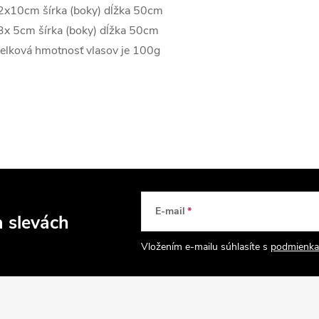
2x10cm šírka (boky) dĺžka 50cm
3x 5cm šírka (boky) dĺžka 50cm
elková hmotnosť vlasov je 100g
E-mail
a slevách
Vložením e-mailu súhlasíte s
podmienka