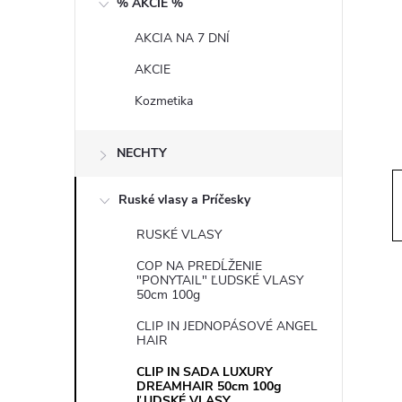
% AKCIE %
t
AKCIA NA 7 DNÍ
r
AKCIE
a
Kozmetika
n
NECHTY
n
Ruské vlasy a Príčesky
í
RUSKÉ VLASY
COP NA PREDĹŽENIE
p
"PONYTAIL" ĽUDSKÉ VLASY
50cm 100g
a
CLIP IN JEDNOPÁSOVÉ ANGEL
HAIR
n
CLIP IN SADA LUXURY
DREAMHAIR 50cm 100g
ĽUDSKÉ VLASY