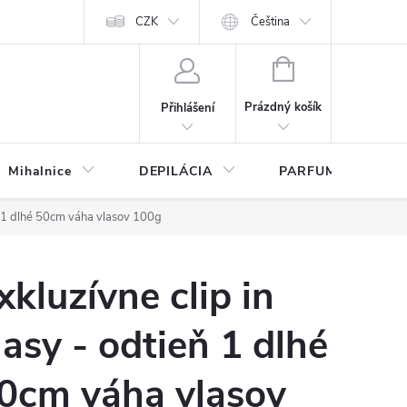
any osobných údajov
CZK
Čeština
NÁKUPNÍ
KOŠÍK
Prázdný košík
Přihlášení
Mihalnice
DEPILÁCIA
PARFUMY
eň 1 dlhé 50cm váha vlasov 100g
xkluzívne clip in
lasy - odtieň 1 dlhé
0cm váha vlasov