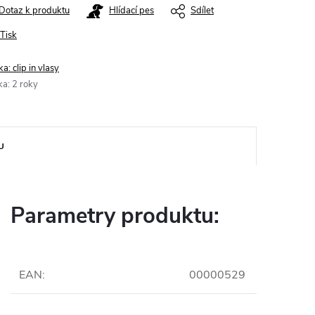
Dotaz k produktu
Hlídací pes
Sdílet
Tisk
ka:
clip in vlasy
ka
:
2 roky
U
Parametry produktu:
EAN
:
00000529