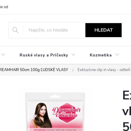
ie od zmluvy
NÁVODY
Obchodné podmienky
Podmienky ochr
HLEDAT
Ruské vlasy a Príčesky
Kozmetika
DREAMHAIR 50cm 100g ĽUDSKÉ VLASY
Exkluzívne clip in vlasy - odti
E
v
5