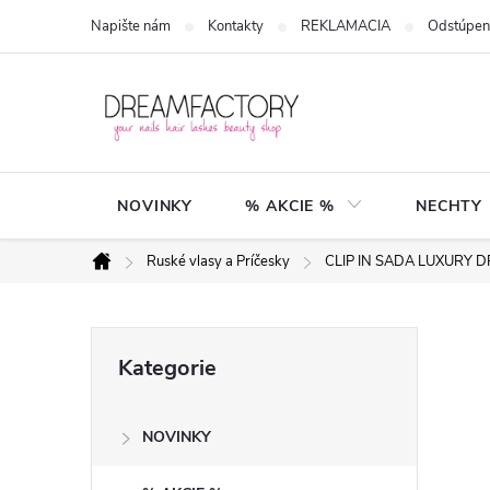
Přejít
Napište nám
Kontakty
REKLAMACIA
Odstúpen
na
obsah
NOVINKY
% AKCIE %
NECHTY
Ruské vlasy a Príčesky
CLIP IN SADA LUXURY 
Domů
P
Přeskočit
Kategorie
kategorie
o
NOVINKY
s