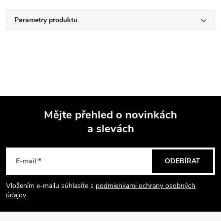
Parametry produktu
Mějte přehled o novinkách
a slevách
Z
á
E-mail
ODEBÍRAT
p
Vložením e-mailu súhlasíte s
podmienkami ochrany osobných
údajov
a