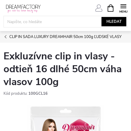
Přejít
NÁKUPNÍ
KOŠÍK
na
obsah
HLEDAT
CLIP IN SADA LUXURY DREAMHAIR 50cm 100g ĽUDSKÉ VLASY
Exkluzívne clip in vlasy -
odtieň 16 dlhé 50cm váha
vlasov 100g
Kód produktu:
100GCL16