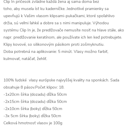
Clip In príčesok zvládne každá žena aj sama doma bez
toho, aby musela ísť ku kaderníčke. Jednotlivé pramienky sa
upevňujú k Vašim vlasom klipsami-pukačkami, ktoré spoľahlivo
držia, sú veľmi ľahké a dobre sa s nimi manipuluje. Výhodou
systému Clip In je, že predlžovače nemusíte nosiť na hlave stále, ako
napr. predlžovanie keratínom, ale používate ich len keď potrebujete.
Klipy kovové, so silikonovým pásikom proti zošmyknutiu.
Doba potrebná na aplikovanie: 5 minút. Vlasy možno farbiť,
kulmovať, natáčať, žehliť.
100% ľudské vlasy európske najvyššej kvality na sponkách. Sada
obsahuje 8 pásov.Počet klipov: 18.
-1x20cm šírka (dozadu) dĺžka 50cm
-2x15cm šírka (dozadu) dĺžka 50cm
-2x10cm šírka (boky) dĺžka 50cm
-3x 5cm šírka (boky) dĺžka 50cm
Celková hmotnosť vlasov je 100g