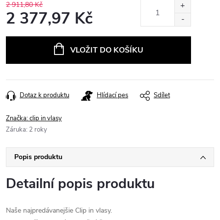
2 911,80 Kč
2 377,97 Kč
Měrná
cena:
VLOŽIT DO KOŠÍKU
Dotaz k produktu
Hlídací pes
Sdílet
Značka:
clip in vlasy
Záruka
:
2 roky
Popis produktu
Detailní popis produktu
Naše najpredávanejšie Clip in vlasy.