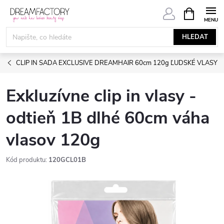
Přejít
NÁKUPNÍ
KOŠÍK
na
obsah
HLEDAT
CLIP IN SADA EXCLUSIVE DREAMHAIR 60cm 120g ĽUDSKÉ VLASY
Exkluzívne clip in vlasy -
odtieň 1B dlhé 60cm váha
vlasov 120g
Kód produktu:
120GCL01B