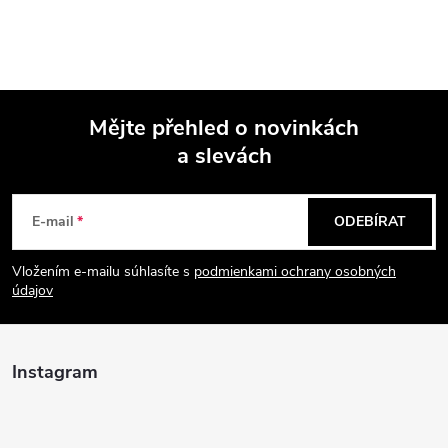
Mějte přehled o novinkách
a slevách
Z
á
E-mail
ODEBÍRAT
p
Vložením e-mailu súhlasíte s
podmienkami ochrany osobných
údajov
a
t
Instagram
í