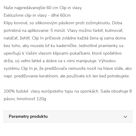
Naše najpredávanejšie 60 cm Clip in vlasy.
Exkluzívne clip-in vlasy - dlhé 60cm
Klipy kovové, so silikonovým pásikom proti zošmyknutiu. Doba
potrebná na aplikovanie: 5 minút. Vlasy možno farbiť, kulmovať,
natáčať, žehliť. Clip In príčesok zvládne každá žena aj sama doma
bez toho, aby musela ísť ku kaderníčke. Jednotlivé pramienky sa
upevňujú k Vašim vlasom klipsami-pukačkami, ktoré spoľahlivo
držia, sú veľmi ľahké a dobre sa s nimi manipuluje. Výhodou
systému Clip In je, že predlžovače nemusíte nosiť na hlave stále, ako
napr. predlžovanie keratínom, ale používate ich len keď potrebujete.
100% ľudské vlasy európskeho typu na sponkách. Sada obsahuje 8
pásov, hmotnosť 120g
Parametry produktu