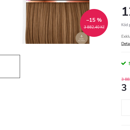
1
–15 %
Kód 
3 882,40 Kč
Exkl
Deta
3 88
3
Měr
cena