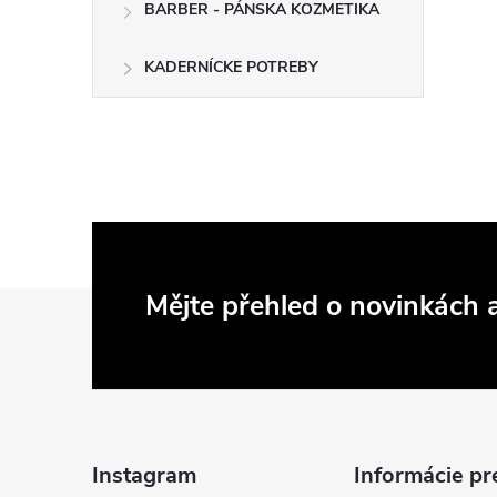
BARBER - PÁNSKA KOZMETIKA
KADERNÍCKE POTREBY
Z
Mějte přehled o novinkách
á
p
a
Instagram
Informácie pr