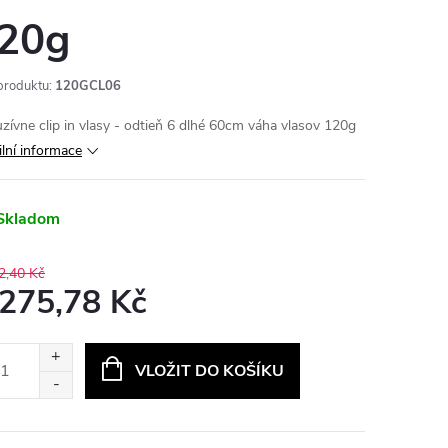
20g
produktu:
120GCL06
uzívne clip in vlasy - odtieň 6 dlhé 60cm váha vlasov 120g
ilní informace
Skladom
2,40 Kč
 275,78 Kč
ná
:
VLOŽIT DO KOŠÍKU