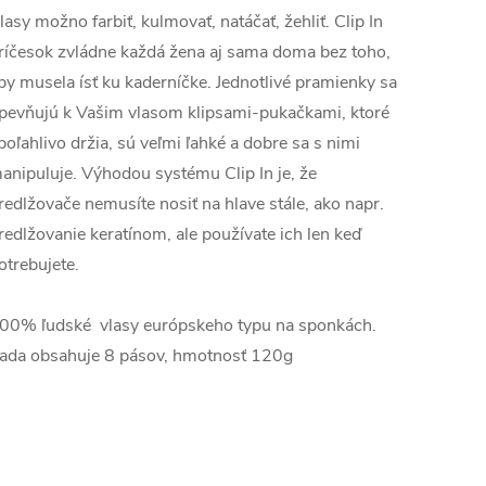
lasy možno farbiť, kulmovať, natáčať, žehliť. Clip In
ríčesok zvládne každá žena aj sama doma bez toho,
by musela ísť ku kaderníčke. Jednotlivé pramienky sa
pevňujú k Vašim vlasom klipsami-pukačkami, ktoré
poľahlivo držia, sú veľmi ľahké a dobre sa s nimi
anipuluje. Výhodou systému Clip In je, že
redlžovače nemusíte nosiť na hlave stále, ako napr.
redlžovanie keratínom, ale používate ich len keď
otrebujete.
00% ľudské vlasy európskeho typu na sponkách.
ada obsahuje 8 pásov, hmotnosť 120g