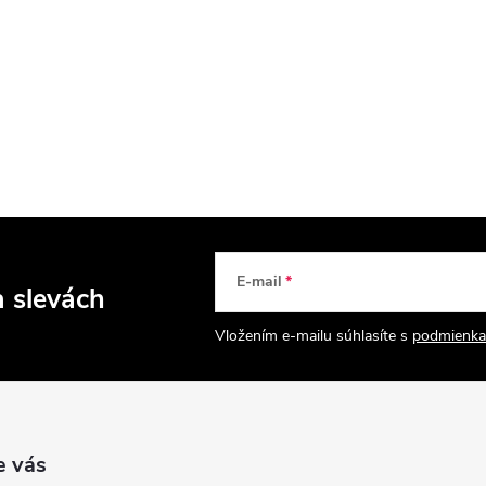
E-mail
a slevách
Vložením e-mailu súhlasíte s
podmienka
e vás