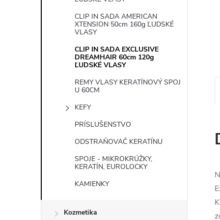
e
CLIP IN SADA AMERICAN
XTENSION 50cm 160g ĽUDSKÉ
l
VLASY
CLIP IN SADA EXCLUSIVE
DREAMHAIR 60cm 120g
ĽUDSKÉ VLASY
REMY VLASY KERATÍNOVÝ SPOJ
U 60CM
KEFY
PRÍSLUŠENSTVO
ODSTRAŇOVAČ KERATÍNU
SPOJE - MIKROKRÚŽKY,
KERATÍN, EUROLOCKY
N
KAMIENKY
E
K
Kozmetika
z