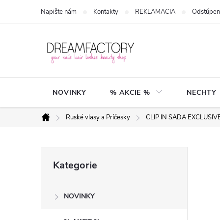
Přejít
Napište nám
Kontakty
REKLAMACIA
Odstúpen
na
obsah
NOVINKY
% AKCIE %
NECHTY
Ruské vlasy a Príčesky
CLIP IN SADA EXCLUSI
Domů
P
Přeskočit
Kategorie
kategorie
o
NOVINKY
s