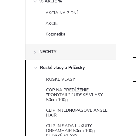
% AKCIE %
t
AKCIA NA 7 DNÍ
r
AKCIE
a
Kozmetika
n
NECHTY
n
Ruské vlasy a Príčesky
í
RUSKÉ VLASY
COP NA PREDĹŽENIE
p
"PONYTAIL" ĽUDSKÉ VLASY
50cm 100g
a
CLIP IN JEDNOPÁSOVÉ ANGEL
HAIR
n
CLIP IN SADA LUXURY
DREAMHAIR 50cm 100g
ĽUDSKÉ VLASY