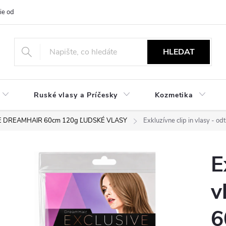
ie od zmluvy
NÁVODY
Obchodné podmienky
Podmienky ochr
HLEDAT
Ruské vlasy a Príčesky
Kozmetika
VE DREAMHAIR 60cm 120g ĽUDSKÉ VLASY
Exkluzívne clip in vlasy - o
E
v
6