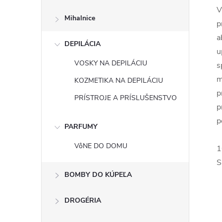
V
Mihalnice
p
a
DEPILÁCIA
u
VOSKY NA DEPILÁCIU
s
m
KOZMETIKA NA DEPILÁCIU
p
PRÍSTROJE A PRÍSLUŠENSTVO
p
p
PARFUMY
VôNE DO DOMU
1
S
BOMBY DO KÚPEĽA
DROGÉRIA