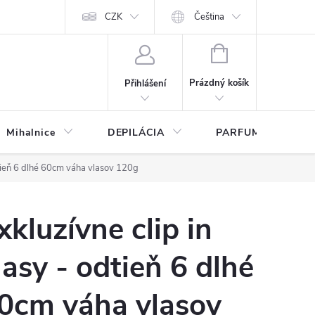
any osobných údajov
CZK
Čeština
NÁKUPNÍ
KOŠÍK
Prázdný košík
Přihlášení
Mihalnice
DEPILÁCIA
PARFUMY
dtieň 6 dlhé 60cm váha vlasov 120g
xkluzívne clip in
lasy - odtieň 6 dlhé
0cm váha vlasov