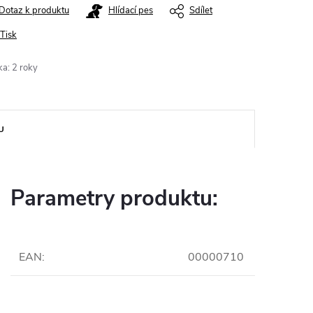
Dotaz k produktu
Hlídací pes
Sdílet
Tisk
ka
:
2 roky
U
Parametry produktu:
EAN
:
00000710