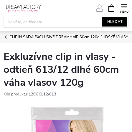
Přejít
NÁKUPNÍ
KOŠÍK
na
obsah
HLEDAT
CLIP IN SADA EXCLUSIVE DREAMHAIR 60cm 120g ĽUDSKÉ VLASY
Exkluzívne clip in vlasy -
odtieň 613/12 dlhé 60cm
váha vlasov 120g
Kód produktu:
120GCL12/613