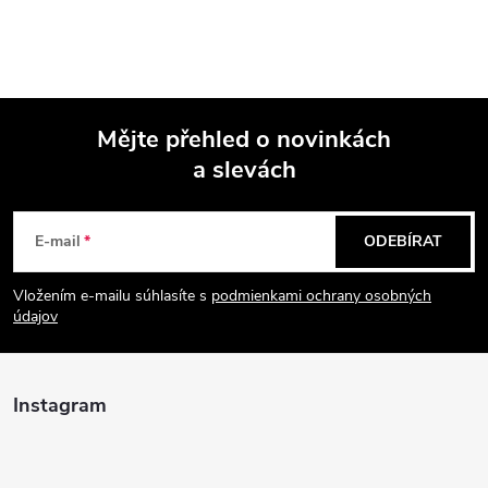
Mějte přehled o novinkách
a slevách
Z
á
E-mail
ODEBÍRAT
p
Vložením e-mailu súhlasíte s
podmienkami ochrany osobných
údajov
a
t
Instagram
í