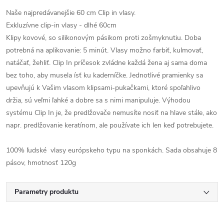
Naše najpredávanejšie 60 cm Clip in vlasy.
Exkluzívne clip-in vlasy - dlhé 60cm
Klipy kovové, so silikonovým pásikom proti zošmyknutiu. Doba
potrebná na aplikovanie: 5 minút. Vlasy možno farbiť, kulmovať,
natáčať, žehliť. Clip In príčesok zvládne každá žena aj sama doma
bez toho, aby musela ísť ku kaderníčke. Jednotlivé pramienky sa
upevňujú k Vašim vlasom klipsami-pukačkami, ktoré spoľahlivo
držia, sú veľmi ľahké a dobre sa s nimi manipuluje. Výhodou
systému Clip In je, že predlžovače nemusíte nosiť na hlave stále, ako
napr. predlžovanie keratínom, ale používate ich len keď potrebujete.
100% ľudské vlasy európskeho typu na sponkách. Sada obsahuje 8
pásov, hmotnosť 120g
Parametry produktu