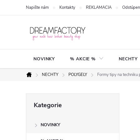
Přejít
Napište nám
Kontakty
REKLAMACIA
Odstúpen
na
obsah
NOVINKY
% AKCIE %
NECHTY
NECHTY
POLYGELY
Formy tipy na techni
Domů
P
Přeskočit
Kategorie
kategorie
o
NOVINKY
s