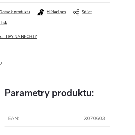
Dotaz k produktu
Hlídací pes
Sdílet
Tisk
ka:
TIPY NA NECHTY
U
Parametry produktu:
EAN
:
X070603