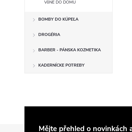
VôNE DO DOMU
BOMBY DO KÚPEĽA
DROGÉRIA
BARBER - PÁNSKA KOZMETIKA
KADERNÍCKE POTREBY
Z
Mějte přehled o novinkách