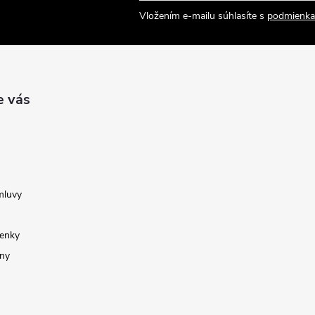
Vložením e-mailu súhlasíte s
podmienka
e vás
mluvy
enky
ny