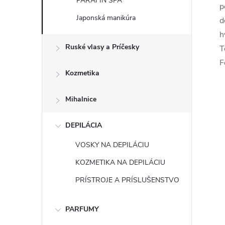
PARAFÍN SPA
p
Japonská manikúra
d
h
Ruské vlasy a Príčesky
T
F
Kozmetika
Mihalnice
DEPILÁCIA
VOSKY NA DEPILÁCIU
KOZMETIKA NA DEPILÁCIU
PRÍSTROJE A PRÍSLUŠENSTVO
PARFUMY