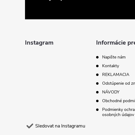
á
p
a
Instagram
Informácie pr
t
Napište nám
Kontakty
í
REKLAMACIA
Odstúpenie od z
NÁVODY
Obchodné podmi
Podmienky ochra
osobných údajov
Sledovat na Instagramu