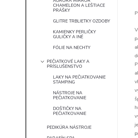
AURORA MIRROR
CHAMELEON A LEŠTIACE
PRÁŠKY
P
GLITRE TRBLIETKY OZDOBY
V
KAMIENKY PERLIČKY
GULIČKY A INÉ
p
a
FÓLIE NA NECHTY
d
PEČIATKOVÉ LAKY A
P
PRÍSLUŠENSTVO
a
LAKY NA PEČIATKOVANIE
v
STAMPING
v
NÁSTROJE NA
PEČIATKOVANIE
š
h
DOŠTIČKY NA
PEČIATKOVANIE
v
j
PEDIKÚRA NÁSTROJE
p