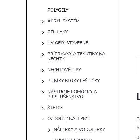
e
POLYGELY
l
AKRYL SYSTÉM
GÉL LAKY
UV GÉLY STAVEBNÉ
PRÍPRAVKY A TEKUTINY NA
NECHTY
NECHTOVÉ TIPY
PILNÍKY BLOKY LEŠTIČKY
NÁSTROJE POMÔCKY A
PRÍSLUŠENSTVO
ŠTETCE
OZDOBY / NÁLEPKY
F
n
NÁLEPKY A VODOLEPKY
g