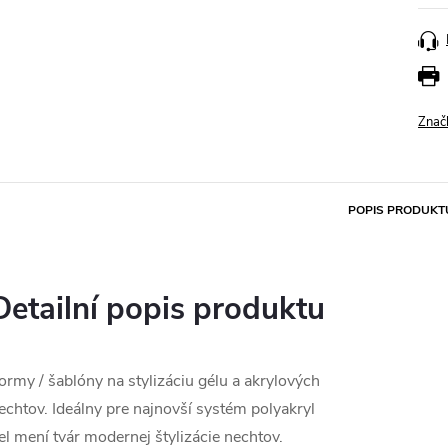
Znač
POPIS PRODUKT
Detailní popis produktu
ormy / šablóny na stylizáciu gélu a akrylových
echtov.
Ideálny pre najnovší systém polyakryl
el mení tvár modernej štylizácie nechtov.