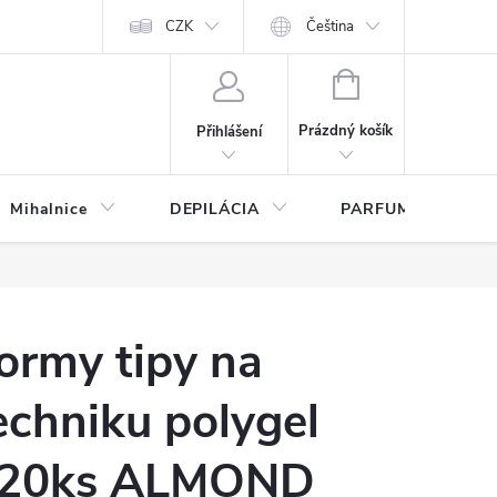
any osobných údajov
CZK
Čeština
NÁKUPNÍ
KOŠÍK
Prázdný košík
Přihlášení
Mihalnice
DEPILÁCIA
PARFUMY
ormy tipy na
echniku polygel
20ks ALMOND