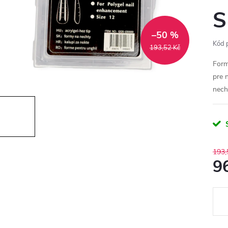
S
–50 %
Kód 
193,52 Kč
Form
pre 
nech
193,
9
Měr
cena