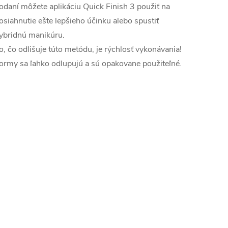
odaní môžete aplikáciu Quick Finish 3 použiť na
osiahnutie ešte lepšieho účinku alebo spustiť
ybridnú manikúru.
o, čo odlišuje túto metódu, je rýchlosť vykonávania!
ormy sa ľahko odlupujú a sú opakovane použiteľné.