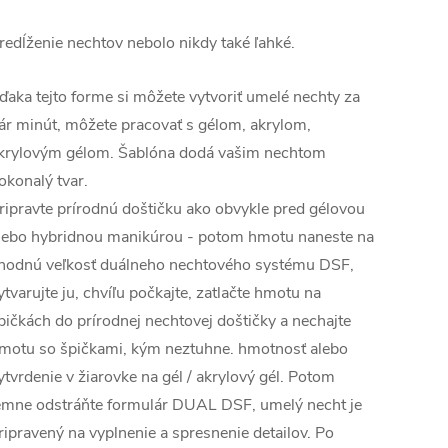
redĺženie nechtov nebolo nikdy také ľahké.
ďaka tejto forme si môžete vytvoriť umelé nechty za
ár minút, môžete pracovať s gélom, akrylom,
krylovým gélom.
Šablóna dodá vašim nechtom
okonalý tvar.
ripravte prírodnú doštičku ako obvykle pred gélovou
lebo hybridnou manikúrou - potom hmotu naneste na
hodnú veľkosť duálneho nechtového systému DSF,
ytvarujte ju, chvíľu počkajte, zatlačte hmotu na
pičkách do prírodnej nechtovej doštičky a nechajte
motu so špičkami, kým neztuhne. hmotnosť alebo
ytvrdenie v žiarovke na gél / akrylový gél.
Potom
emne odstráňte formulár DUAL DSF, umelý necht je
ripravený na vyplnenie a spresnenie detailov.
Po