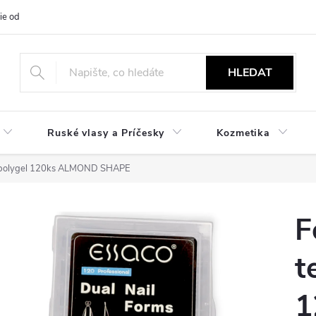
ie od zmluvy
NÁVODY
Obchodné podmienky
Podmienky ochr
HLEDAT
Ruské vlasy a Príčesky
Kozmetika
ku polygel 120ks ALMOND SHAPE
F
t
1