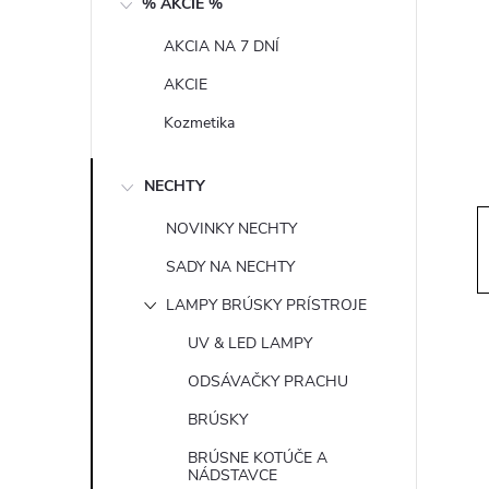
% AKCIE %
t
AKCIA NA 7 DNÍ
r
AKCIE
a
Kozmetika
n
NECHTY
n
NOVINKY NECHTY
SADY NA NECHTY
í
LAMPY BRÚSKY PRÍSTROJE
p
UV & LED LAMPY
ODSÁVAČKY PRACHU
a
BRÚSKY
n
BRÚSNE KOTÚČE A
NÁDSTAVCE