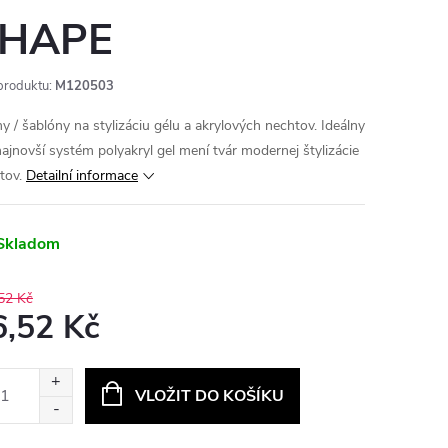
HAPE
produktu:
M120503
y / šablóny na stylizáciu gélu a akrylových nechtov.
Ideálny
najnovší systém polyakryl gel mení tvár modernej štylizácie
tov.
Detailní informace
Skladom
52 Kč
6,52 Kč
ná
:
VLOŽIT DO KOŠÍKU