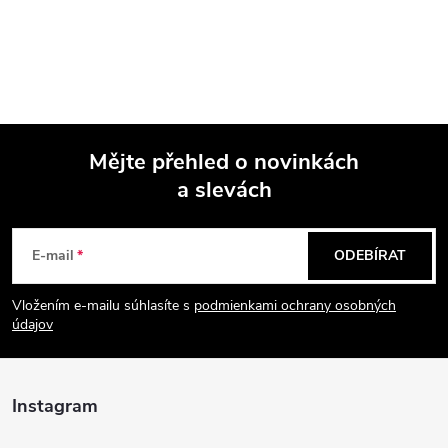
Mějte přehled o novinkách
a slevách
Z
á
E-mail
ODEBÍRAT
p
Vložením e-mailu súhlasíte s
podmienkami ochrany osobných
údajov
a
t
Instagram