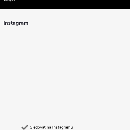
a
t
Instagram
í
Sledovat na Instagramu