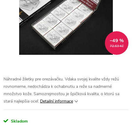
–49 %
72,63 Kč
Náhradné žiletky pre orezávačku. Vďaka svojej kvalite vždy režú
rovnomerne, nedochádza k ochabnutiu a reže sa nadmerné
množstvo kože. Samozrejmosťou je špičková kvalita, o ktorú sa
stará najlepšia oceľ.
Detailní informace
Skladom