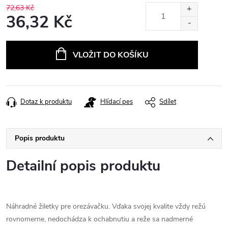
72,63 Kč
36,32 Kč
Měrná
cena:
VLOŽIT DO KOŠÍKU
Dotaz k produktu
Hlídací pes
Sdílet
Popis produktu
Detailní popis produktu
Náhradné žiletky pre orezávačku. Vďaka svojej kvalite vždy režú
rovnomerne, nedochádza k ochabnutiu a reže sa nadmerné