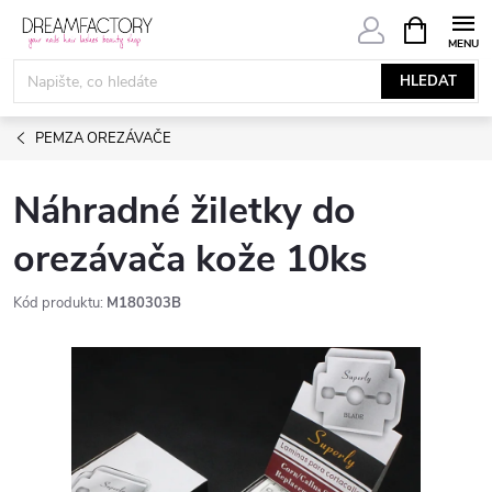
Přejít
NÁKUPNÍ
KOŠÍK
na
obsah
HLEDAT
PEMZA OREZÁVAČE
Náhradné žiletky do
orezávača kože 10ks
Kód produktu:
M180303B