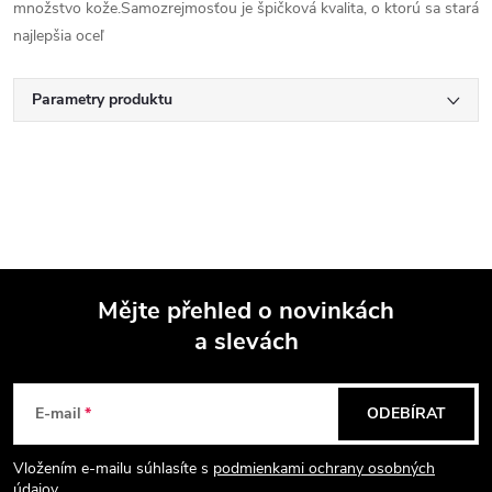
množstvo kože.Samozrejmosťou je špičková kvalita, o ktorú sa stará
najlepšia oceľ
Parametry produktu
Mějte přehled o novinkách
a slevách
Z
á
E-mail
ODEBÍRAT
p
Vložením e-mailu súhlasíte s
podmienkami ochrany osobných
údajov