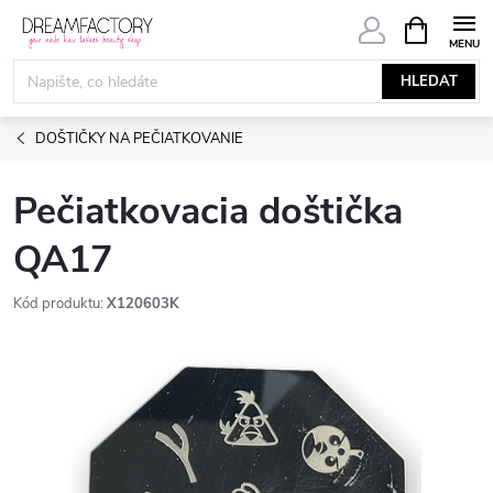
Přejít
NÁKUPNÍ
KOŠÍK
na
obsah
HLEDAT
DOŠTIČKY NA PEČIATKOVANIE
Pečiatkovacia doštička
QA17
Kód produktu:
X120603K