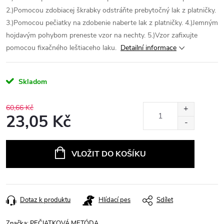
2.)Pomocou zdobiacej škrabky odstráňte prebytočný lak z platničky.
3.)Pomocou pečiatky na zdobenie naberte lak z platničky.
4.)Jemným
hojdavým pohybom preneste vzor na nechty.
5.)Vzor zafixujte
pomocou fixačného leštiaceho laku.
Detailní informace
Skladom
60,66 Kč
23,05 Kč
Měrná
cena:
VLOŽIT DO KOŠÍKU
Dotaz k produktu
Hlídací pes
Sdílet
Značka:
PEČIATKOVÁ METÓDA