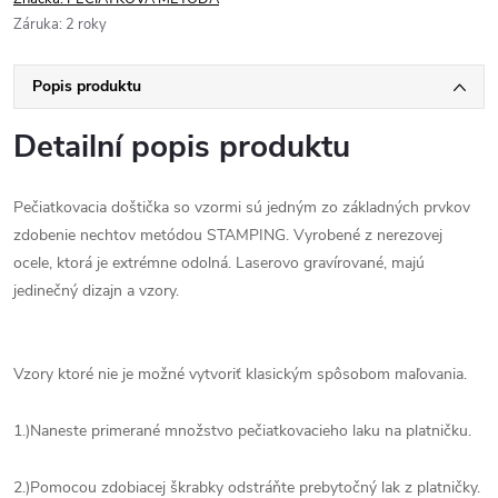
Záruka
:
2 roky
Popis produktu
Detailní popis produktu
Pečiatkovacia doštička so vzormi sú jedným zo základných prvkov
zdobenie nechtov metódou STAMPING. Vyrobené z nerezovej
ocele, ktorá je extrémne odolná. Laserovo gravírované, majú
jedinečný dizajn a vzory.
Vzory ktoré nie je možné vytvoriť klasickým spôsobom maľovania.
1.)Naneste primerané množstvo pečiatkovacieho laku na platničku.
2.)Pomocou zdobiacej škrabky odstráňte prebytočný lak z platničky.