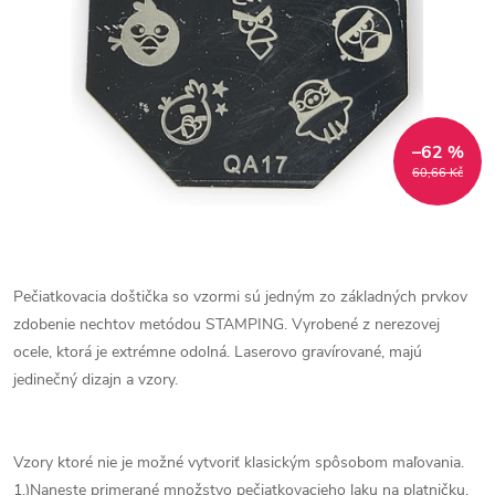
–62 %
60,66 Kč
Pečiatkovacia doštička so vzormi sú jedným zo základných prvkov
zdobenie nechtov metódou STAMPING. Vyrobené z nerezovej
ocele, ktorá je extrémne odolná. Laserovo gravírované, majú
jedinečný dizajn a vzory.
Vzory ktoré nie je možné vytvoriť klasickým spôsobom maľovania.
1.)Naneste primerané množstvo pečiatkovacieho laku na platničku.