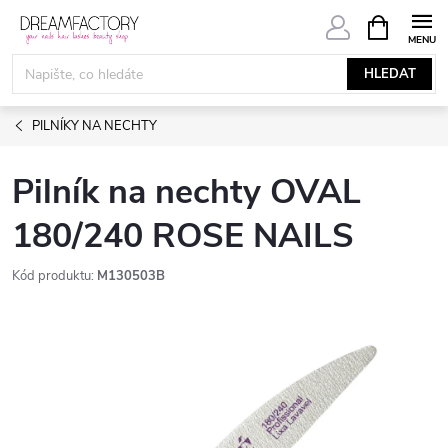
Přejít
NÁKUPNÍ
KOŠÍK
na
obsah
HLEDAT
PILNÍKY NA NECHTY
Pilník na nechty OVAL
180/240 ROSE NAILS
Kód produktu:
M130503B