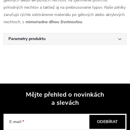
gélových alebo akrylových nechtov, na zjemnenie povrchu
prírodných nechtov a taktiež aj na prebrusovanie typov. Naše pilníky
zaručujú rýchle odstránenie materiálu po gélových alebo akrylových
nechtoch, s
mimoriadne dlhou životnosťou
.
Parametry produktu
Mějte přehled o novinkách
a slevách
Z
á
E-mail
ODEBÍRAT