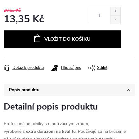
20,63 Kč
13,35 Kč
Měrná
cena:
VLOŽIT DO KOŠÍKU
Dotaz k produktu
Hlídací pes
Sdílet
Popis produktu
Detailní popis produktu
Profesionálne pilníky s dlhotrvácnym zrnom,
vyrobené
s
extra dôrazom na kvalitu
. Používajú sa na brúsenie