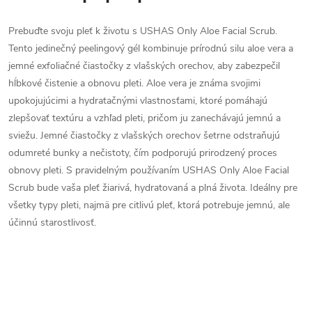
Prebuďte svoju pleť k životu s USHAS Only Aloe Facial Scrub.
Tento jedinečný peelingový gél kombinuje prírodnú silu aloe vera a
jemné exfoliačné čiastočky z vlašských orechov, aby zabezpečil
hĺbkové čistenie a obnovu pleti. Aloe vera je známa svojimi
upokojujúcimi a hydratačnými vlastnosťami, ktoré pomáhajú
zlepšovať textúru a vzhľad pleti, pričom ju zanechávajú jemnú a
sviežu. Jemné čiastočky z vlašských orechov šetrne odstraňujú
odumreté bunky a nečistoty, čím podporujú prirodzený proces
obnovy pleti. S pravidelným používaním USHAS Only Aloe Facial
Scrub bude vaša pleť žiarivá, hydratovaná a plná života. Ideálny pre
všetky typy pleti, najmä pre citlivú pleť, ktorá potrebuje jemnú, ale
účinnú starostlivosť.