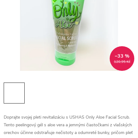
–33 %
120,95 Kč
Doprajte svojej pleti revitalizáciu s USHAS Only Aloe Facial Scrub.
Tento peelingový gél s aloe vera a jemnými čiastočkami z vlašských
orechov účinne odstraňuje nečistoty a odumreté bunky, pričom pleť