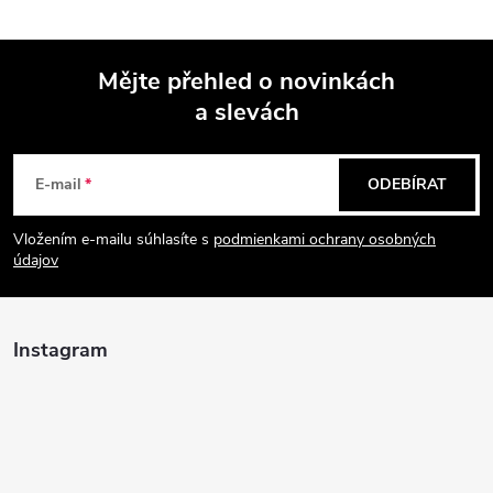
Mějte přehled o novinkách
a slevách
Z
á
E-mail
ODEBÍRAT
p
Vložením e-mailu súhlasíte s
podmienkami ochrany osobných
údajov
a
t
Instagram
í