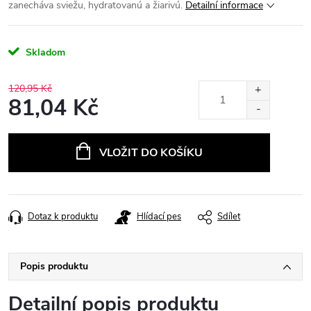
zanecháva sviežu, hydratovanú a žiarivú.
Detailní informace
Skladom
120,95 Kč
81,04 Kč
Měrná
cena:
VLOŽIT DO KOŠÍKU
Dotaz k produktu
Hlídací pes
Sdílet
Popis produktu
Detailní popis produktu