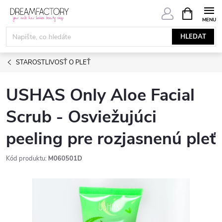
Přejít
NÁKUPNÍ
KOŠÍK
na
obsah
HLEDAT
STAROSTLIVOSŤ O PLEŤ
USHAS Only Aloe Facial
Scrub - Osviežujúci
peeling pre rozjasnenú pleť
Kód produktu:
M060501D