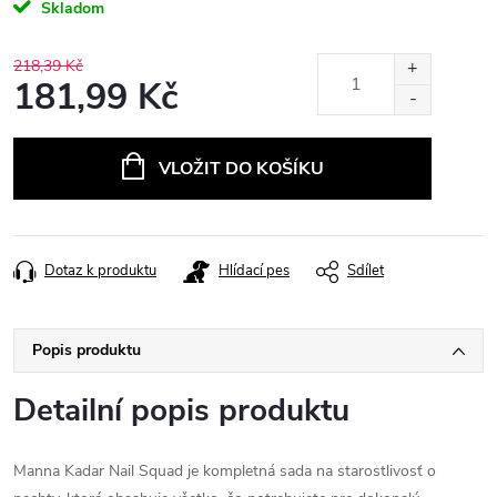
Skladom
218,39 Kč
181,99 Kč
Měrná
cena:
VLOŽIT DO KOŠÍKU
Dotaz k produktu
Hlídací pes
Sdílet
Popis produktu
Detailní popis produktu
Manna Kadar Nail Squad je kompletná sada na starostlivosť o