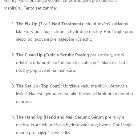
nechty, ktorá obsahuje všetko, čo potrebujete pre dokonalú
manikúru. Tento set zahŕňa:
The Fix Up (7-v-1 Nail Treatment):
Multifunkčný základný
lak, ktorý posilňuje, chráni a hydratuje nechty. Používajte pred
alebo po lakovaní pre najlepšie výsledky.
The Clean Up (Cuticle Scrub):
Peeling pre kutikuly, ktorý
odstráni odumreté kožné bunky a zabezpečí hladké a čisté
nechty pripravené na manikúru.
The Set Up (Top Coat):
Udržiava vašu manikúru čerstvú a
lesklú. Naneste jednu vrstvu ako finišovací krok pre dlhodobú
ochranu.
The Hand Up (Hand and Nail Serum):
Sérum pre ruky a
nechty, ktoré ich udržiava hydratované a vyživené. Používajte
denne pre najlepšie výsledky.