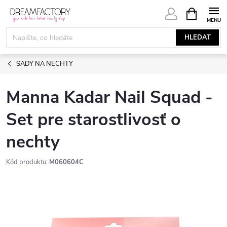
Přejít
NÁKUPNÍ
KOŠÍK
na
obsah
HLEDAT
SADY NA NECHTY
Manna Kadar Nail Squad -
Set pre starostlivosť o
nechty
Kód produktu:
M060604C