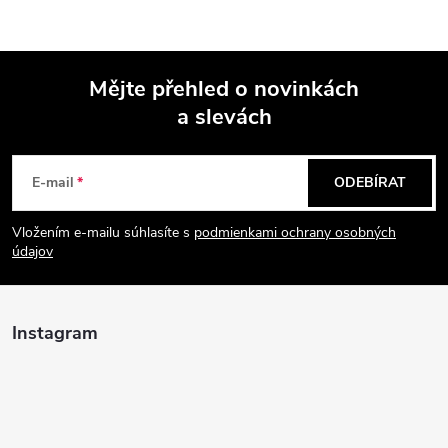
Mějte přehled o novinkách
a slevách
Z
á
E-mail
ODEBÍRAT
p
Vložením e-mailu súhlasíte s
podmienkami ochrany osobných
údajov
a
t
Instagram
í