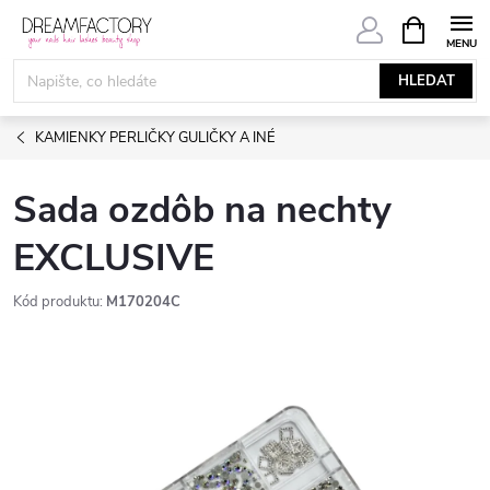
Přejít
NÁKUPNÍ
KOŠÍK
na
obsah
HLEDAT
KAMIENKY PERLIČKY GULIČKY A INÉ
Sada ozdôb na nechty
EXCLUSIVE
Kód produktu:
M170204C