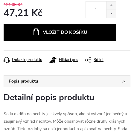
121,05 Kč
47,21 Kč
Měrná
cena:
VLOŽIT DO KOŠÍKU
Dotaz k produktu
Hlídací pes
Sdílet
Popis produktu
Detailní popis produktu
Sada ozdôb na nechty je skvelý spôsob, ako si vytvoriť jedinečný a
zaujímavý vzhľad nechtov. Môže obsahovať rôzne druhy krásnych
ozdôb. Tieto ozdoby sa dajú jednoducho aplikovať na nechty. Sada