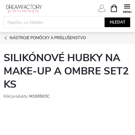
Přejít
NÁKUPNÍ
KOŠÍK
na
obsah
HLEDAT
NÁSTROJE POMÔCKY A PRÍSLUŠENSTVO
SILIKÓNOVÉ HUBKY NA
MAKE-UP A OMBRE SET2
KS
Kód produktu:
M100503C