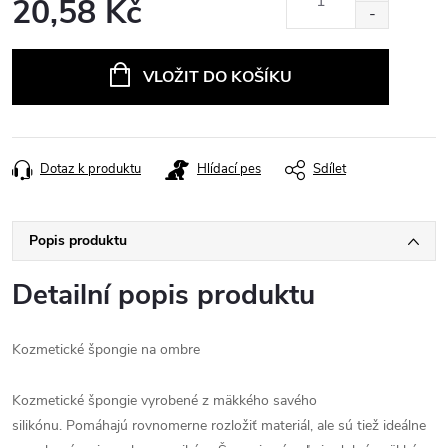
20,58 Kč
Měrná
cena:
VLOŽIT DO KOŠÍKU
Dotaz k produktu
Hlídací pes
Sdílet
Popis produktu
Detailní popis produktu
Kozmetické špongie na ombre
Kozmetické špongie vyrobené z mäkkého savého
silikónu.
Pomáhajú rovnomerne rozložiť materiál, ale sú tiež ideálne