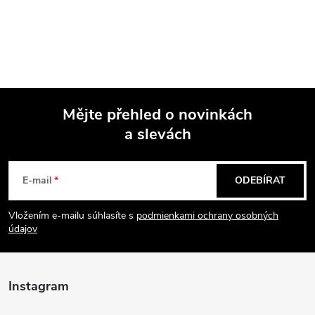
Mějte přehled o novinkách
a slevách
Z
á
E-mail
ODEBÍRAT
p
Vložením e-mailu súhlasíte s
podmienkami ochrany osobných
údajov
a
t
Instagram