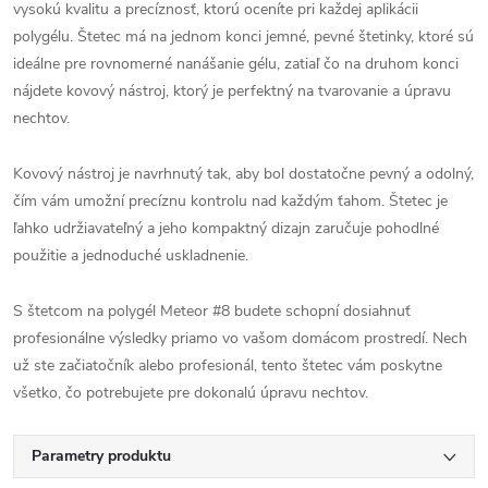
vysokú kvalitu a precíznosť, ktorú oceníte pri každej aplikácii
polygélu. Štetec má na jednom konci jemné, pevné štetinky, ktoré sú
ideálne pre rovnomerné nanášanie gélu, zatiaľ čo na druhom konci
nájdete kovový nástroj, ktorý je perfektný na tvarovanie a úpravu
nechtov.
Kovový nástroj je navrhnutý tak, aby bol dostatočne pevný a odolný,
čím vám umožní precíznu kontrolu nad každým ťahom. Štetec je
ľahko udržiavateľný a jeho kompaktný dizajn zaručuje pohodlné
použitie a jednoduché uskladnenie.
S štetcom na polygél Meteor #8 budete schopní dosiahnuť
profesionálne výsledky priamo vo vašom domácom prostredí. Nech
už ste začiatočník alebo profesionál, tento štetec vám poskytne
všetko, čo potrebujete pre dokonalú úpravu nechtov.
Parametry produktu