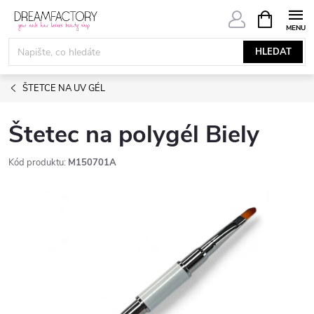
Přejít
NÁKUPNÍ
KOŠÍK
na
obsah
HLEDAT
ŠTETCE NA UV GÉL
Štetec na polygél Biely
Kód produktu:
M150701A