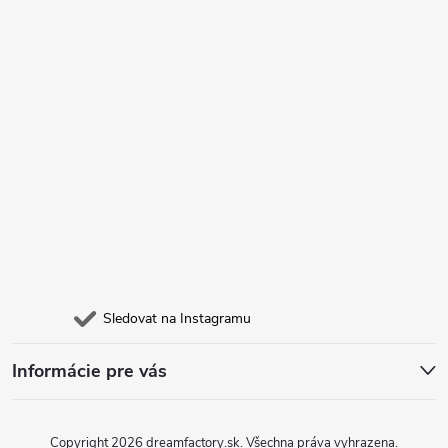
í
Sledovat na Instagramu
Informácie pre vás
Copyright 2026
dreamfactory.sk
. Všechna práva vyhrazena.