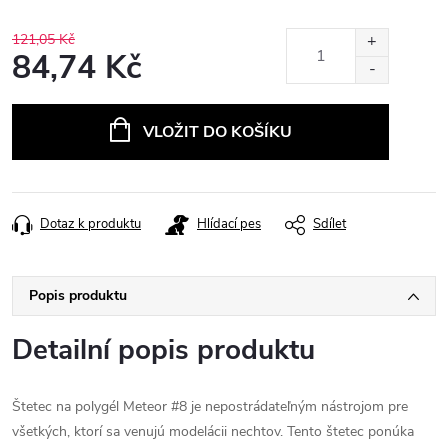
121,05 Kč
84,74 Kč
Měrná
cena:
VLOŽIT DO KOŠÍKU
Dotaz k produktu
Hlídací pes
Sdílet
Popis produktu
Detailní popis produktu
Štetec na polygél Meteor #8 je nepostrádateľným nástrojom pre
všetkých, ktorí sa venujú modelácii nechtov. Tento štetec ponúka