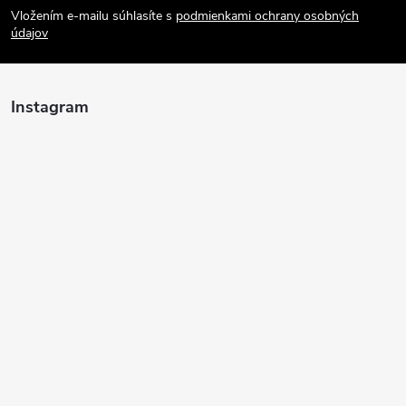
p
Vložením e-mailu súhlasíte s
podmienkami ochrany osobných
údajov
a
t
Instagram
í