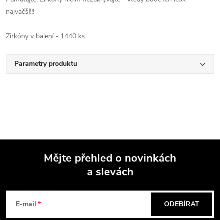
najväčší!!!
Zirkóny v balení - 1440 ks.
Parametry produktu
Mějte přehled o novinkách
a slevách
Z
á
E-mail
ODEBÍRAT