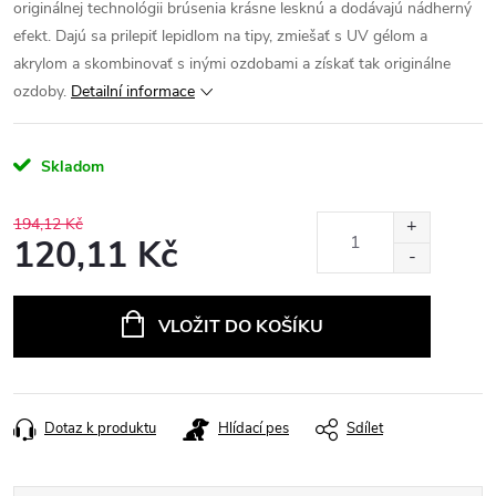
originálnej technológii brúsenia krásne lesknú a dodávajú nádherný
efekt.
Dajú sa prilepiť lepidlom na tipy, zmiešať s UV gélom a
akrylom a skombinovať s inými ozdobami a získať tak originálne
ozdoby.
Detailní informace
Skladom
194,12 Kč
120,11 Kč
Měrná
cena:
VLOŽIT DO KOŠÍKU
Dotaz k produktu
Hlídací pes
Sdílet