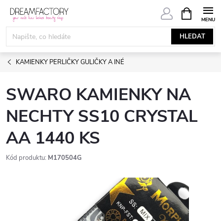
Přejít
NÁKUPNÍ
KOŠÍK
na
obsah
HLEDAT
KAMIENKY PERLIČKY GULIČKY A INÉ
SWARO KAMIENKY NA
NECHTY SS10 CRYSTAL
AA 1440 KS
Kód produktu:
M170504G