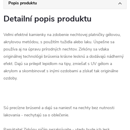
Popis produktu
Detailní popis produktu
Veľmi efektné kamienky na zdobenie nechtovej platničky gélovou,
akrylovou metódou, s použitím tužidla alebo laku.
Úspešne sa
používa aj na úpravu prírodných nechtov.
Zirkóny sa vďaka
originálnej technológii brúsenia krásne lesknú a dodávajú nádherný
efekt.
Dajú sa prilepiť lepidlom na tipy, zmiešať s UV gélom a
akrylom a skombinovať s inými ozdobami a získať tak originálne
ozdoby.
Sú precízne brúsené a dajú sa naniesť na nechty bez nutnosti
lakovania - nechytajú sa o oblečenie.
Pamätajte!
Zirkóny ničím nezakrývajte - vtedy bude ich lesk