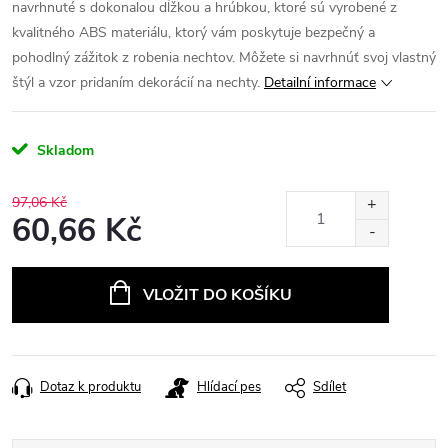
navrhnuté s dokonalou dĺžkou a hrúbkou, ktoré sú vyrobené z
kvalitného ABS materiálu, ktorý vám poskytuje bezpečný a
pohodlný zážitok z robenia nechtov.
Môžete si navrhnúť svoj vlastný
štýl a vzor pridaním dekorácií na nechty.
Detailní informace
Skladom
97,06 Kč
60,66 Kč
Měrná
cena:
VLOŽIT DO KOŠÍKU
Dotaz k produktu
Hlídací pes
Sdílet