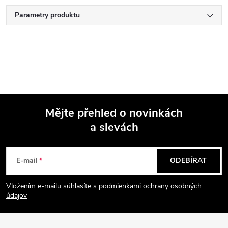
Parametry produktu
Mějte přehled o novinkách
a slevách
Z
á
E-mail
ODEBÍRAT
p
Vložením e-mailu súhlasíte s
podmienkami ochrany osobných
údajov
a