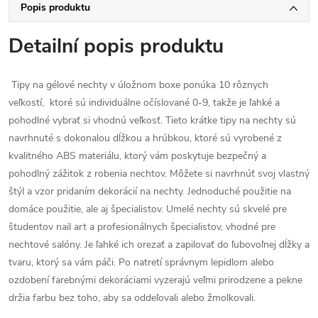
Popis produktu
Detailní popis produktu
Tipy na gélové nechty v úložnom boxe ponúka 10 rôznych
veľkostí, ktoré sú individuálne očíslované 0-9, takže je ľahké a
pohodlné vybrať si vhodnú veľkosť.
Tieto krátke tipy na nechty sú
navrhnuté s dokonalou dĺžkou a hrúbkou, ktoré sú vyrobené z
kvalitného ABS materiálu, ktorý vám poskytuje bezpečný a
pohodlný zážitok z robenia nechtov. Môžete si navrhnúť svoj vlastný
štýl a vzor pridaním dekorácií na nechty.
Jednoduché použitie na
domáce použitie, ale aj špecialistov.
Umelé nechty sú skvelé pre
študentov nail art a profesionálnych špecialistov, vhodné pre
nechtové salóny.
Je ľahké ich orezať a zapilovať do ľubovoľnej dĺžky a
tvaru, ktorý sa vám páči. Po natretí správnym lepidlom alebo
ozdobení farebnými dekoráciami vyzerajú veľmi prirodzene a pekne
držia farbu bez toho, aby sa oddeľovali alebo žmolkovali.