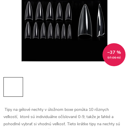
–37 %
97,06 Kč
Tipy na gélové nechty v úložnom boxe ponúka 10 rôznych
veľkostí, ktoré sú individuálne očíslované 0-9, takže je ľahké a
pohodlné vybrať si vhodnú veľkosť.
Tieto krátke tipy na nechty sú