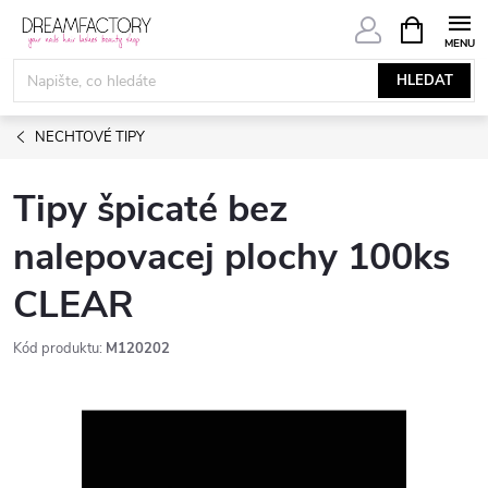
Přejít
NÁKUPNÍ
KOŠÍK
na
obsah
HLEDAT
NECHTOVÉ TIPY
Tipy špicaté bez
nalepovacej plochy 100ks
CLEAR
Kód produktu:
M120202