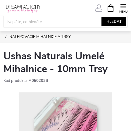
Přejít
NÁKUPNÍ
KOŠÍK
na
obsah
HLEDAT
NALEPOVACIE MIHALNICE A TRSY
Ushas Naturals Umelé
Mihalnice - 10mm Trsy
Kód produktu:
M050203B