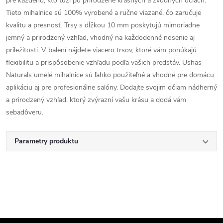
pre každého, kto túži po prirodzene krásnych a zvodných očiach.
Tieto mihalnice sú 100% vyrobené a ručne viazané, čo zaručuje
kvalitu a presnosť. Trsy s dĺžkou 10 mm poskytujú mimoriadne
jemný a prirodzený vzhľad, vhodný na každodenné nosenie aj
príležitosti. V balení nájdete viacero trsov, ktoré vám ponúkajú
flexibilitu a prispôsobenie vzhľadu podľa vašich predstáv. Ushas
Naturals umelé mihalnice sú ľahko použiteľné a vhodné pre domácu
aplikáciu aj pre profesionálne salóny. Dodajte svojim očiam nádherný
a prirodzený vzhľad, ktorý zvýrazní vašu krásu a dodá vám
sebadôveru.
Parametry produktu