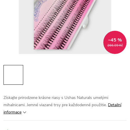
–45 %
266,09 Kč
Získajte prirodzene krásne riasy s Ushas Naturals umelými
mihalnicami. Jemné viazané trsy pre každodenné použitie.
Detailní
informace