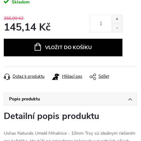
Skladom
266,09 Kč
145,14 Kč
Měrná
cena:
VLOŽIT DO KOŠÍKU
Dotaz k produktu
Hlídací pes
Sdílet
Popis produktu
Detailní popis produktu
Ushas Naturals Umelé Mihalnice - 10mm Trsy sú ideálnym riešením