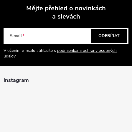
Mějte přehled o novinkách
a slevách
Z
á
E-mail
ODEBÍRAT
p
Vložením e-mailu súhlasíte s
podmienkami ochrany osobných
údajov
a
t
Instagram
í