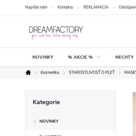
Přejít
Napište nám
Kontakty
REKLAMACIA
Odstúpen
na
obsah
NOVINKY
% AKCIE %
NECHTY
Kozmetika
STAROSTLIVOSŤ O PLEŤ
MASK
Domů
P
Přeskočit
Kategorie
kategorie
o
NOVINKY
s