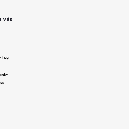
e vás
mluvy
enky
ny