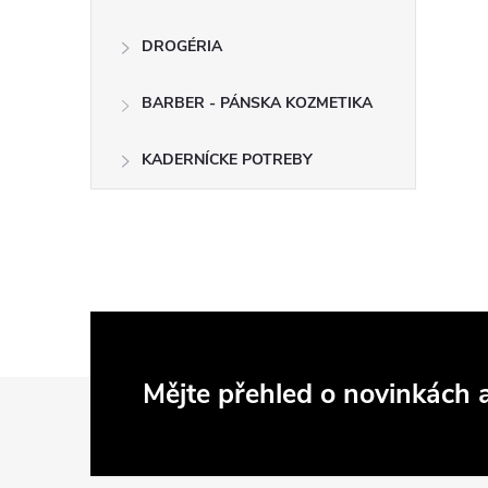
DROGÉRIA
BARBER - PÁNSKA KOZMETIKA
KADERNÍCKE POTREBY
Z
Mějte přehled o novinkách
á