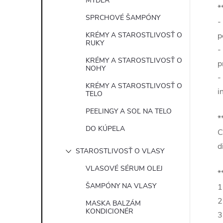
MYDLÁ
*
SPRCHOVÉ ŠAMPÓNY
-
KRÉMY A STAROSTLIVOSŤ O
p
RUKY
-
KRÉMY A STAROSTLIVOSŤ O
p
NOHY
-
KRÉMY A STAROSTLIVOSŤ O
i
TELO
PEELINGY A SOĽ NA TELO
*
DO KÚPELA
C
d
STAROSTLIVOSŤ O VLASY
VLASOVÉ SÉRUM OLEJ
*
ŠAMPÓNY NA VLASY
1
2
MASKA BALZÁM
KONDICIONÉR
3