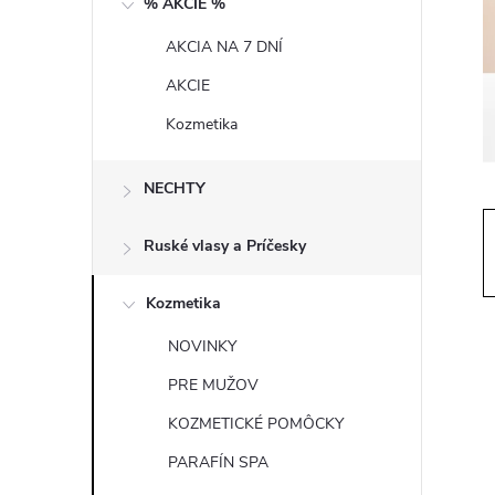
% AKCIE %
t
AKCIA NA 7 DNÍ
r
AKCIE
a
Kozmetika
n
NECHTY
n
Ruské vlasy a Príčesky
í
Kozmetika
p
NOVINKY
PRE MUŽOV
a
KOZMETICKÉ POMÔCKY
n
PARAFÍN SPA