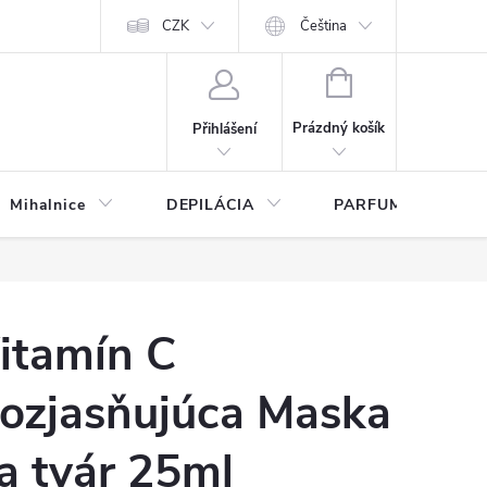
any osobných údajov
CZK
Čeština
NÁKUPNÍ
KOŠÍK
Prázdný košík
Přihlášení
Mihalnice
DEPILÁCIA
PARFUMY
itamín C
ozjasňujúca Maska
a tvár 25ml