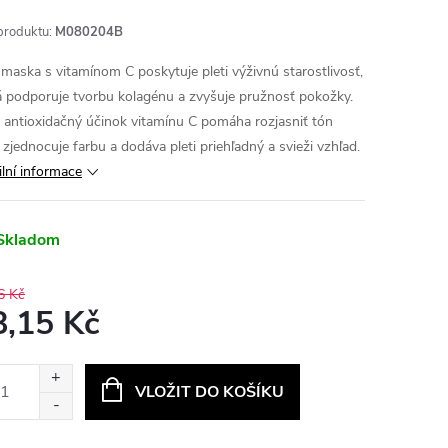
produktu:
M080204B
 maska s vitamínom C poskytuje pleti výživnú starostlivosť,
á podporuje tvorbu kolagénu a zvyšuje pružnosť pokožky.
ý antioxidačný účinok vitamínu C pomáha rozjasniť tón
, zjednocuje farbu a dodáva pleti priehľadný a svieži vzhľad.
ilní informace
Skladom
6 Kč
8,15 Kč
ná
:
VLOŽIT DO KOŠÍKU