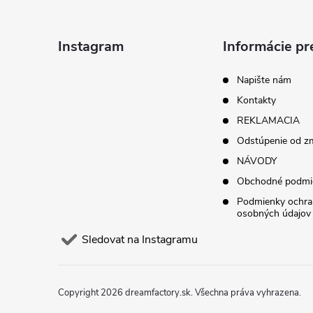
p
a
Instagram
Informácie pr
t
Napište nám
Kontakty
í
REKLAMACIA
Odstúpenie od z
NÁVODY
Obchodné podmi
Podmienky ochra
osobných údajov
Sledovat na Instagramu
Copyright 2026
dreamfactory.sk
. Všechna práva vyhrazena.