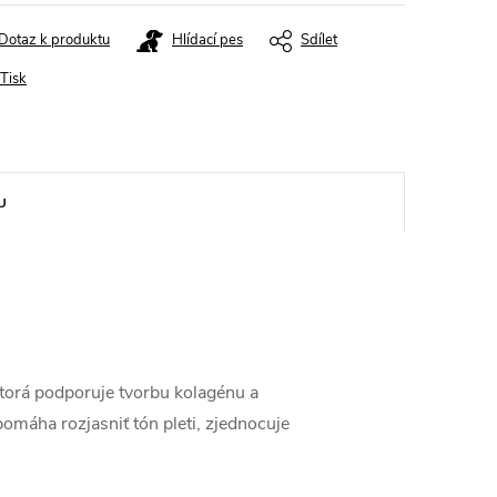
Dotaz k produktu
Hlídací pes
Sdílet
Tisk
U
ktorá podporuje tvorbu kolagénu a
omáha rozjasniť tón pleti, zjednocuje