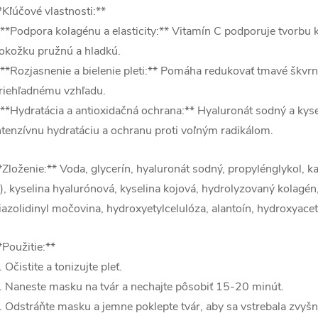
*Kľúčové vlastnosti:**
 **Podpora kolagénu a elasticity:** Vitamín C podporuje tvorbu
okožku pružnú a hladkú.
 **Rozjasnenie a bielenie pleti:** Pomáha redukovať tmavé škvrny 
riehľadnému vzhľadu.
 **Hydratácia a antioxidačná ochrana:** Hyaluronát sodný a kys
ntenzívnu hydratáciu a ochranu proti voľným radikálom.
*Zloženie:** Voda, glycerín, hyaluronát sodný, propylénglykol, 
), kyselina hyalurónová, kyselina kojová, hydrolyzovaný kolagén
iazolidinyl močovina, hydroxyetylcelulóza, alantoín, hydroxyace
*Použitie:**
. Očistite a tonizujte pleť.
. Naneste masku na tvár a nechajte pôsobiť 15-20 minút.
. Odstráňte masku a jemne poklepte tvár, aby sa vstrebala zvyšn