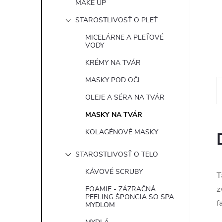
MAKE UP
e
STAROSTLIVOSŤ O PLEŤ
l
MICELÁRNE A PLEŤOVÉ
VODY
KRÉMY NA TVÁR
MASKY POD OČI
OLEJE A SÉRA NA TVÁR
MASKY NA TVÁR
KOLAGÉNOVÉ MASKY
STAROSTLIVOSŤ O TELO
KÁVOVÉ SCRUBY
T
z
FOAMIE - ZÁZRAČNÁ
PEELING ŠPONGIA SO SPA
f
MYDLOM