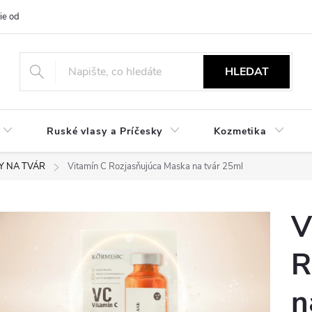
ie od zmluvy
NÁVODY
Obchodné podmienky
Podmienky ochr
HLEDAT
Ruské vlasy a Príčesky
Kozmetika
Y NA TVÁR
Vitamín C Rozjasňujúca Maska na tvár 25ml
V
R
n