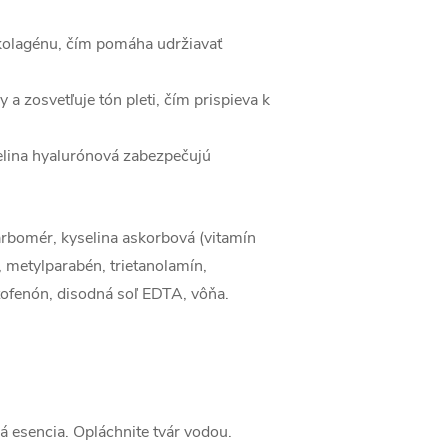
 kolagénu, čím pomáha udržiavať
a zosvetľuje tón pleti, čím prispieva k
elina hyalurónová zabezpečujú
karbomér, kyselina askorbová (vitamín
, metylparabén, trietanolamín,
tofenón, disodná soľ EDTA, vôňa.
á esencia. Opláchnite tvár vodou.