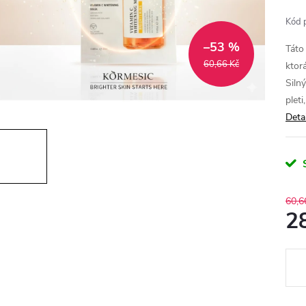
Kód 
–53 %
Táto
60,66 Kč
ktor
Siln
pleti
Deta
60,6
2
Měr
cena