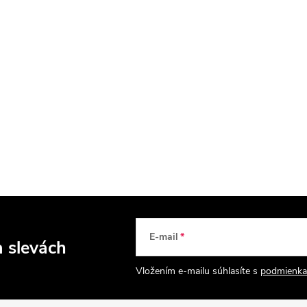
E-mail
a slevách
Vložením e-mailu súhlasíte s
podmienka