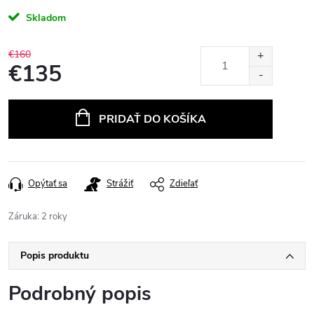
Skladom
€160
€135
Jednotková
cena:
PRIDAŤ DO KOŠÍKA
Opýtať sa
Strážiť
Zdieľať
Záruka
:
2 roky
Popis produktu
Podrobný popis