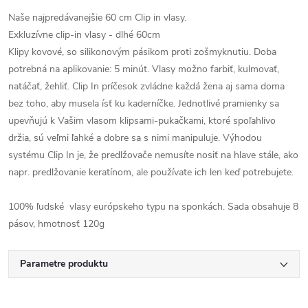
Naše najpredávanejšie 60 cm Clip in vlasy.
Exkluzívne clip-in vlasy - dlhé 60cm
Klipy kovové, so silikonovým pásikom proti zošmyknutiu. Doba
potrebná na aplikovanie: 5 minút. Vlasy možno farbiť, kulmovať,
natáčať, žehliť. Clip In príčesok zvládne každá žena aj sama doma
bez toho, aby musela ísť ku kaderníčke. Jednotlivé pramienky sa
upevňujú k Vašim vlasom klipsami-pukačkami, ktoré spoľahlivo
držia, sú veľmi ľahké a dobre sa s nimi manipuluje. Výhodou
systému Clip In je, že predlžovače nemusíte nosiť na hlave stále, ako
napr. predlžovanie keratínom, ale používate ich len keď potrebujete.
100% ľudské vlasy európskeho typu na sponkách. Sada obsahuje 8
pásov, hmotnosť 120g
Parametre produktu