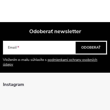
Odoberať newsletter
Z
Email
ODOBERAŤ
á
Vložením e-mailu súhlasíte s
podmienkami ochrany osobných
p
údajov
ä
Instagram
t
i