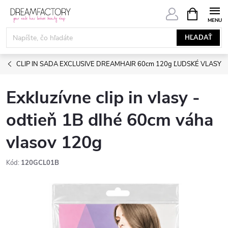
Prejsť
NÁKUPN
KOŠÍK
na
obsah
HĽADAŤ
CLIP IN SADA EXCLUSIVE DREAMHAIR 60cm 120g ĽUDSKÉ VLASY
Exkluzívne clip in vlasy -
odtieň 1B dlhé 60cm váha
vlasov 120g
Kód:
120GCL01B