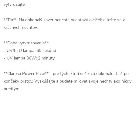
vytvrdzujte.
**Tip**: Na dokonalý záver naneste nechtový olejček a tešte sa z
krásnych nechtov.
**Doba vytvrdzovania**:
- UV/LED lampa: 60 sekúnd
- UV lampa 36W: 2 minúty
**Claresa Power Base** - pre tých, ktorí si želajú dokonalosť až po
končeky prstov. Vyskúšajte a budete milovať svoje nechty ako nikdy
predtým!