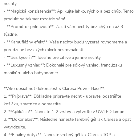
nechty.
- **Magická konzistencia**: Aplikujte ľahko, rýchlo a bez chýb. Tento
produkt sa takmer rozotrie sám!
- **Promótor priľnavosti**: Zaistí vám nechty bez chýb na až 3
týždne.
- **Kamuflážny efekt**: Vaše nechty budú vyzerať rovnomerne a
prirodzene bez akýchkoľvek nesrovnalostí.
- **Bez kyselín**: Ideálne pre citlivé a jemné nechty.
- **Luxusný vzhľad**: Dokonalé pre sólový vzhľad, francúzsku
manikúru alebo babyboomer.
**Ako dosiahnuť dokonalosť s Claresa Power Base**:
1. **Príprava**: Dôkladne pripravte necht - upravte, odstráňte
kožičku, zmatnite a odmastite.
2. **Aplikácia**: Naneste 1-2 vrstvy a vytvrdte v UV/LED lampe.
3. **Dokonalosť**: Následne naneste farebný gél lak Claresa a opäť
vytvrdzujte.
4. **Finálny dotyk**: Naneste vrchný gél lak Claresa TOP a