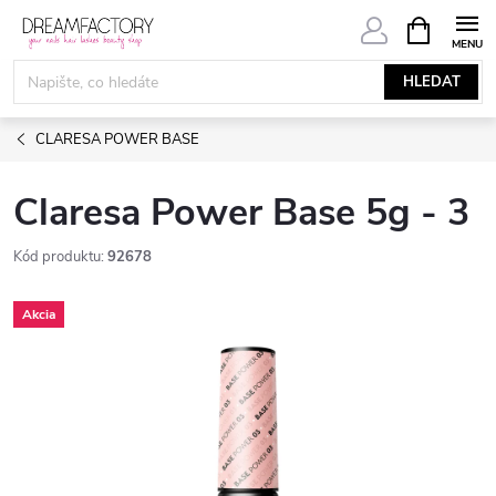
Přejít
NÁKUPNÍ
KOŠÍK
na
obsah
HLEDAT
CLARESA POWER BASE
Claresa Power Base 5g - 3
Kód produktu:
92678
Akcia