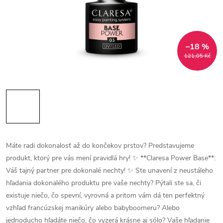
–18 %
121,05 Kč
Máte radi dokonalosť až do končekov prstov? Predstavujeme
produkt, ktorý pre vás mení pravidlá hry!
✨ **Claresa Power Base**:
Váš tajný partner pre dokonalé nechty! ✨
Ste unavení z neustáleho
hľadania dokonalého produktu pre vaše nechty? Pýtali ste sa, či
existuje niečo, čo spevní, vyrovná a pritom vám dá ten perfektný
vzhľad francúzskej manikúry alebo babyboomeru? Alebo
jednoducho hľadáte niečo, čo vyzerá krásne aj sólo? Vaše hľadanie