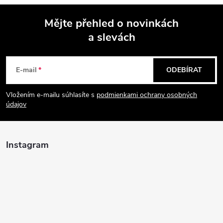
Mějte přehled o novinkách
a slevách
Z
á
E-mail
ODEBÍRAT
p
Vložením e-mailu súhlasíte s
podmienkami ochrany osobných
údajov
a
t
Instagram
í