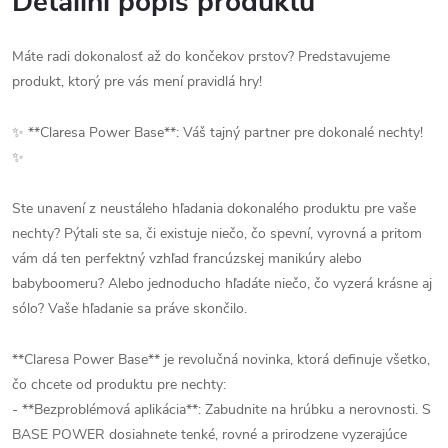
Detailní popis produktu
Máte radi dokonalosť až do končekov prstov? Predstavujeme
produkt, ktorý pre vás mení pravidlá hry!
✨ **Claresa Power Base**: Váš tajný partner pre dokonalé nechty!
✨
Ste unavení z neustáleho hľadania dokonalého produktu pre vaše
nechty? Pýtali ste sa, či existuje niečo, čo spevní, vyrovná a pritom
vám dá ten perfektný vzhľad francúzskej manikúry alebo
babyboomeru? Alebo jednoducho hľadáte niečo, čo vyzerá krásne aj
sólo? Vaše hľadanie sa práve skončilo.
**Claresa Power Base** je revolučná novinka, ktorá definuje všetko,
čo chcete od produktu pre nechty:
- **Bezproblémová aplikácia**: Zabudnite na hrúbku a nerovnosti. S
BASE POWER dosiahnete tenké, rovné a prirodzene vyzerajúce