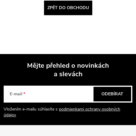
ZPĚT DO OBCHODU
Mějte přehled o novinkách
a slevách
Z
á
E-mail
ODEBÍRAT
p
Vložením e-mailu súhlasíte s
podmienkami ochrany osobných
údajov
a