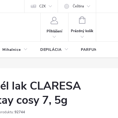
any osobných údajov
CZK
Čeština
NÁKUPNÍ
KOŠÍK
Prázdný košík
Přihlášení
Mihalnice
DEPILÁCIA
PARFUMY
él lak CLARESA
tay cosy 7, 5g
produktu:
92744