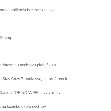
émovú aplikáciu bez zatekania k
ED lampe.
 odmastenú nechtovú platničku a
 Stay Cozy 7 podľa svojich preferencií
 Claresa TOP NO WIPE, a vytvrdte v
k na kožičku okolo nechtov.