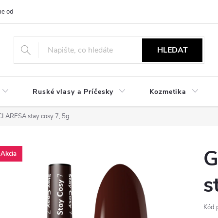
ie od zmluvy
NÁVODY
Obchodné podmienky
Podmienky ochr
HLEDAT
Ruské vlasy a Príčesky
Kozmetika
 CLARESA stay cosy 7, 5g
G
Akcia
s
Kód 