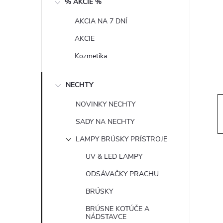
% AKCIE %
t
AKCIA NA 7 DNÍ
r
AKCIE
a
Kozmetika
n
NECHTY
n
NOVINKY NECHTY
SADY NA NECHTY
í
LAMPY BRÚSKY PRÍSTROJE
p
UV & LED LAMPY
ODSÁVAČKY PRACHU
a
BRÚSKY
n
BRÚSNE KOTÚČE A
NÁDSTAVCE