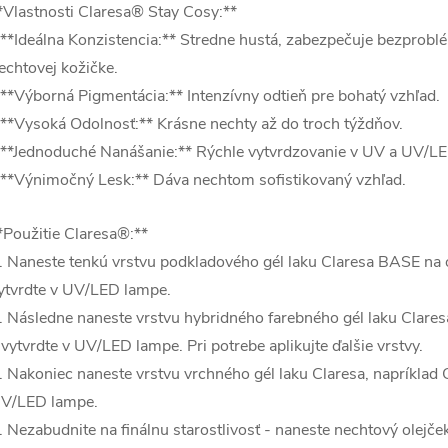
*Vlastnosti Claresa® Stay Cosy:**
 **Ideálna Konzistencia:** Stredne hustá, zabezpečuje bezprobl
echtovej kožičke.
 **Výborná Pigmentácia:** Intenzívny odtieň pre bohatý vzhľad.
 **Vysoká Odolnosť:** Krásne nechty až do troch týždňov.
 **Jednoduché Nanášanie:** Rýchle vytvrdzovanie v UV a UV/L
 **Výnimočný Lesk:** Dáva nechtom sofistikovaný vzhľad.
*Použitie Claresa®:**
. Naneste tenkú vrstvu podkladového gél laku Claresa BASE na
ytvrdte v UV/LED lampe.
. Následne naneste vrstvu hybridného farebného gél laku Claresa
 vytvrdte v UV/LED lampe. Pri potrebe aplikujte ďalšie vrstvy.
. Nakoniec naneste vrstvu vrchného gél laku Claresa, napríklad
V/LED lampe.
. Nezabudnite na finálnu starostlivosť - naneste nechtový olejče