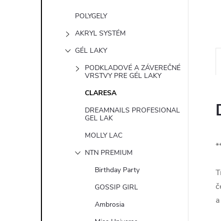
e
POLYGELY
l
AKRYL SYSTÉM
GÉL LAKY
PODKLADOVÉ A ZÁVEREČNÉ
VRSTVY PRE GÉL LAKY
CLARESA
DREAMNAILS PROFESIONAL
GEL LAK
MOLLY LAC
*
NTN PREMIUM
Birthday Party
T
č
GOSSIP GIRL
a
Ambrosia