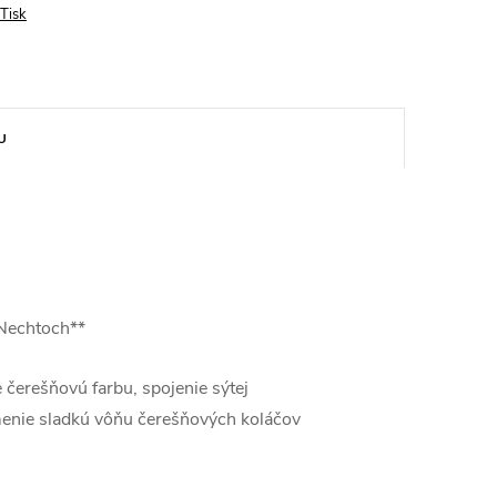
Tisk
U
 Nechtoch**
čerešňovú farbu, spojenie sýtej
menie sladkú vôňu čerešňových koláčov