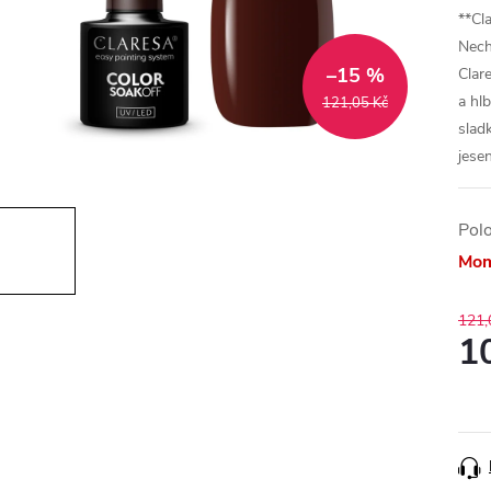
**Cl
Nech
–15 %
Clar
a hl
121,05 Kč
slad
jese
Pol
Mom
121,
1
Měr
cena