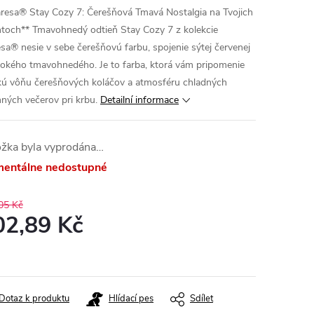
aresa® Stay Cozy 7: Čerešňová Tmavá Nostalgia na Tvojich
toch**
Tmavohnedý odtieň Stay Cozy 7 z kolekcie
esa® nesie v sebe čerešňovú farbu, spojenie sýtej červenej
bokého tmavohnedého. Je to farba, ktorá vám pripomenie
kú vôňu čerešňových koláčov a atmosféru chladných
nných večerov pri krbu.
Detailní informace
ožka byla vyprodána…
entálne nedostupné
05 Kč
02,89 Kč
ná
:
Dotaz k produktu
Hlídací pes
Sdílet