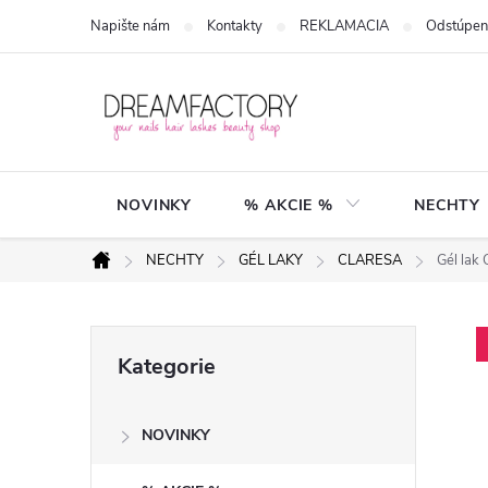
Přejít
Napište nám
Kontakty
REKLAMACIA
Odstúpen
na
obsah
NOVINKY
% AKCIE %
NECHTY
NECHTY
GÉL LAKY
CLARESA
Gél lak
Domů
P
Přeskočit
Kategorie
kategorie
o
NOVINKY
s