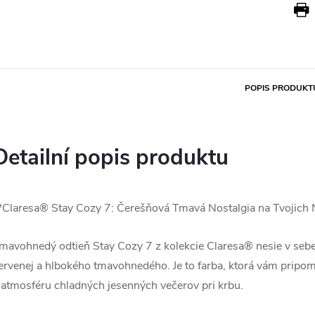
POPIS PRODUKT
Detailní popis produktu
*Claresa® Stay Cozy 7: Čerešňová Tmavá Nostalgia na Tvojich
mavohnedý odtieň Stay Cozy 7 z kolekcie Claresa® nesie v sebe 
ervenej a hlbokého tmavohnedého. Je to farba, ktorá vám pripo
 atmosféru chladných jesenných večerov pri krbu.