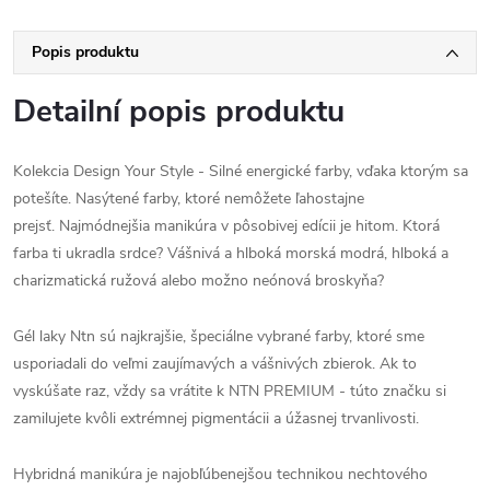
Popis produktu
Detailní popis produktu
Kolekcia Design Your Style - Silné energické farby, vďaka ktorým sa
potešíte.
Nasýtené farby, ktoré nemôžete ľahostajne
prejsť.
Najmódnejšia manikúra v pôsobivej edícii je hitom.
Ktorá
farba ti ukradla srdce?
Vášnivá a hlboká morská modrá, hlboká a
charizmatická ružová alebo možno neónová broskyňa?
Gél laky Ntn sú najkrajšie, špeciálne vybrané farby, ktoré sme
usporiadali do veľmi zaujímavých a vášnivých zbierok.
Ak to
vyskúšate raz, vždy sa vrátite k NTN PREMIUM - túto značku si
zamilujete kvôli extrémnej pigmentácii a úžasnej trvanlivosti.
Hybridná manikúra je najobľúbenejšou technikou nechtového