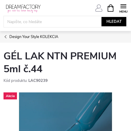
Přejít
NÁKUPNÍ
KOŠÍK
na
obsah
HLEDAT
Design Your Style KOLEKCIA
GÉL LAK NTN PREMIUM
5ml č.44
Kód produktu:
LAC90239
Akcia