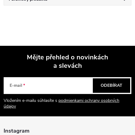
Mějte přehled o novinkách
a slevách
Z
á
E-mail
ODEBÍRAT
p
Vložením e-mailu súhlasíte s
podmienkami ochrany osobných
údajov
a
t
Instagram