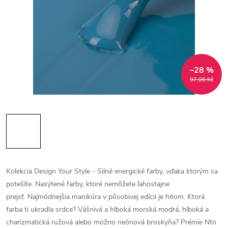
–28 %
97,06 Kč
Kolekcia Design Your Style - Silné energické farby, vďaka ktorým sa
potešíte.
Nasýtené farby, ktoré nemôžete ľahostajne
prejsť.
Najmódnejšia manikúra v pôsobivej edícii je hitom.
Ktorá
farba ti ukradla srdce?
Vášnivá a hlboká morská modrá, hlboká a
charizmatická ružová alebo možno neónová broskyňa?
Prémie Ntn