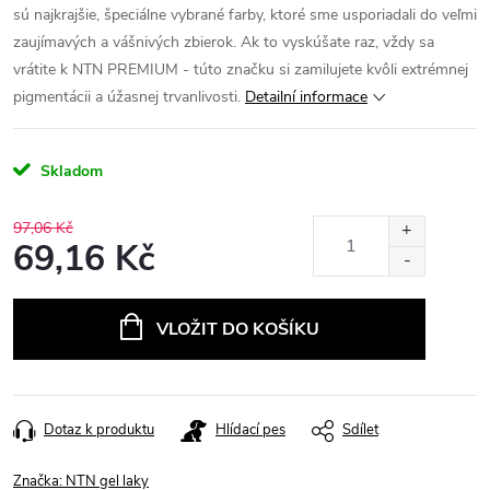
sú najkrajšie, špeciálne vybrané farby, ktoré sme usporiadali do veľmi
zaujímavých a vášnivých zbierok.
Ak to vyskúšate raz, vždy sa
vrátite k NTN PREMIUM - túto značku si zamilujete kvôli extrémnej
pigmentácii a úžasnej trvanlivosti.
Detailní informace
Skladom
97,06 Kč
69,16 Kč
Měrná
cena:
VLOŽIT DO KOŠÍKU
Dotaz k produktu
Hlídací pes
Sdílet
Značka:
NTN gel laky