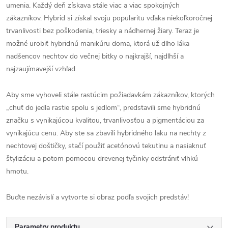
umenia.
Každý deň získava stále viac a viac spokojných
zákazníkov.
Hybrid si získal svoju popularitu vďaka niekoľkoročnej
trvanlivosti bez poškodenia, triesky a nádhernej žiary.
Teraz je
možné urobiť hybridnú manikúru doma, ktorá už dlho láka
nadšencov nechtov do večnej bitky o najkrajší, najdlhší a
najzaujímavejší vzhľad.
Aby sme vyhoveli stále rastúcim požiadavkám zákazníkov, ktorých
„chuť do jedla rastie spolu s jedlom“, predstavili sme hybridnú
značku s vynikajúcou kvalitou, trvanlivosťou a pigmentáciou za
vynikajúcu cenu.
Aby ste sa zbavili hybridného laku na nechty z
nechtovej doštičky, stačí použiť acetónovú tekutinu a nasiaknuť
štylizáciu a potom pomocou drevenej tyčinky odstrániť vlhkú
hmotu.
Buďte nezávislí a vytvorte si obraz podľa svojich predstáv!
Parametry produktu