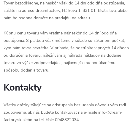
Tovar bezodkladne, najneskôr však do 14 dní odo dňa odstúpenia,
zašlite na adresu dreamfactory,
Hálkova 1
,
831 01
Bratislava, alebo
nám ho osobne doručte na predajňu na adresu.
Kúpnu cenu tovaru vám vrátime najneskôr do 14 dní odo dňa
odstúpenia. S platbou však môžeme v súlade so zákonom počkať,
kým nám tovar nevrátite. V prípade, že odstúpite v prvých 14 dňoch
od doručenia tovaru, náleží vám aj náhrada nákladov na dodanie
tovaru vo výške zodpovedajúcej najlacnejšiemu ponúkanému
spôsobu dodania tovaru.
Kontakty
Všetky otázky týkajúce sa odstúpenia bez udania dôvodu vám radi
zodpovieme, ak nás budete kontaktovať na e-maile info@dream-
factory.sk alebo na tel. čísle 0948322034