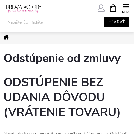
Prejsť
NÁKUPN
KOŠÍK
na
obsah
HĽADAŤ
Domov
Odstúpenie od zmluvy
ODSTÚPENIE BEZ
UDANIA DÔVODU
(VRÁTENIE TOVARU)
Nevybrali ste si správne? S nami sa výberu báť nemusíte. Odstúpiť