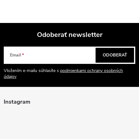
Odoberať newsletter
Z
Email
ODOBERAŤ
á
Vložením e-mailu súhlasíte s
podmienkami ochrany osobných
p
údajov
ä
Instagram
t
i