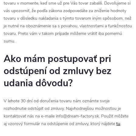
tovaru v momente, keď sme už pre Vás tovar zabalili. Dovoľujeme si
vás upozorniť, že podľa zákona zodpovedáte za zníženie hodnoty
tovaru v dôsledku nakladania s týmto tovarom iným spôsobom, než
je nutné na oboznámenie sa s povahou, vlastnosťami a funkčnosťou
tovaru. Preto vám v takom prípade môžeme vrátiť iba pomernú
sumu.
Ako mám postupovať pri
odstúpení od zmluvy bez
udania dôvodu?
V lehote 30 dní od doručenia tovaru nám oznámte svoje
rozhodnutie odstúpiť od zmluvy. Najvhodnejšou možnosťou je
kontaktovať nás na e-maile info@dream-factory.sk. Použiť môžete
aj vzorový formulár na odstúpenie od zmluvy, ktorý nájdete
tu
.