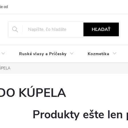
ie od zmluvy
NÁVODY
Obchodné podmienky
Podmienky ochr
HĽADAŤ
Ruské vlasy a Príčesky
Kozmetika
ÚPELA
DO KÚPELA
Produkty ešte len 