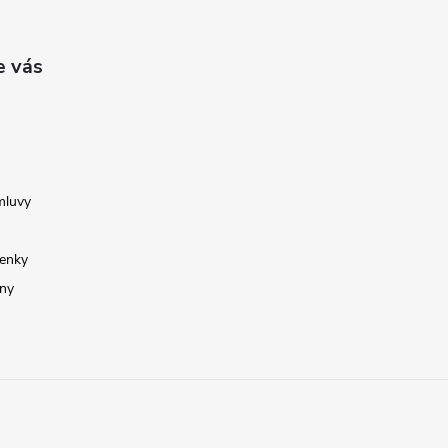
e vás
mluvy
enky
ny