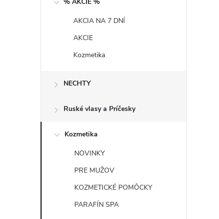
% AKCIE %
n
AKCIA NA 7 DNÍ
ý
AKCIE
p
Kozmetika
a
NECHTY
n
Ruské vlasy a Príčesky
e
Kozmetika
l
NOVINKY
PRE MUŽOV
KOZMETICKÉ POMÔCKY
PARAFÍN SPA