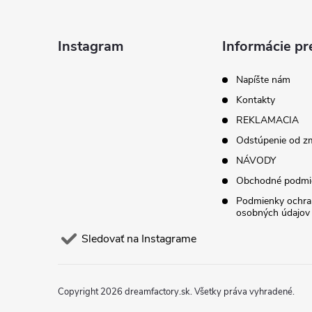
p
ä
Instagram
Informácie pr
t
Napíšte nám
Kontakty
i
REKLAMACIA
Odstúpenie od z
e
NÁVODY
Obchodné podmi
Podmienky ochra
osobných údajov
Sledovať na Instagrame
Copyright 2026
dreamfactory.sk
. Všetky práva vyhradené.