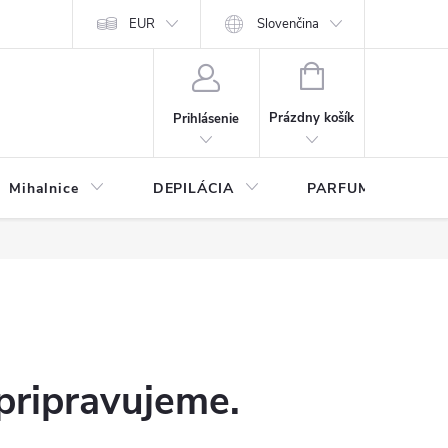
any osobných údajov
EUR
Slovenčina
NÁKUPNÝ
KOŠÍK
Prázdny košík
Prihlásenie
Mihalnice
DEPILÁCIA
PARFUMY
pripravujeme.