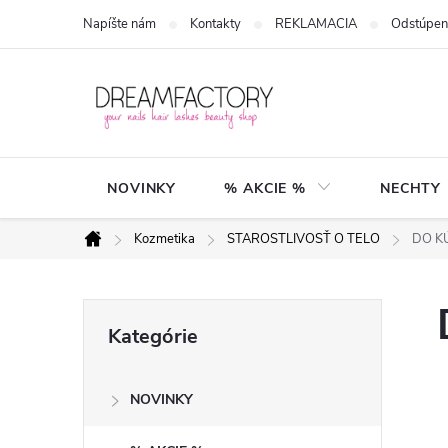
Prejsť
Napíšte nám
Kontakty
REKLAMACIA
Odstúpen
na
obsah
NOVINKY
% AKCIE %
NECHTY
Kozmetika
STAROSTLIVOSŤ O TELO
DO K
Domov
B
Preskočiť
Kategórie
kategórie
o
NOVINKY
č