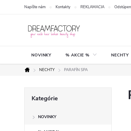
Prejsť
Napíšte nám
Kontakty
REKLAMACIA
Odstúpen
na
obsah
NOVINKY
% AKCIE %
NECHTY
NECHTY
PARAFÍN SPA
Domov
B
Preskočiť
Kategórie
kategórie
o
NOVINKY
č