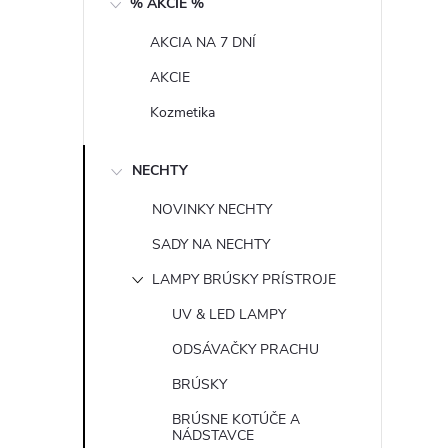
% AKCIE %
n
AKCIA NA 7 DNÍ
ý
AKCIE
p
Kozmetika
a
NECHTY
n
NOVINKY NECHTY
SADY NA NECHTY
e
LAMPY BRÚSKY PRÍSTROJE
l
UV & LED LAMPY
ODSÁVAČKY PRACHU
BRÚSKY
BRÚSNE KOTÚČE A
NÁDSTAVCE