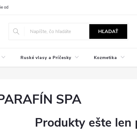
ie od zmluvy
NÁVODY
Obchodné podmienky
Podmienky ochr
HĽADAŤ
Ruské vlasy a Príčesky
Kozmetika
PARAFÍN SPA
Produkty ešte len 