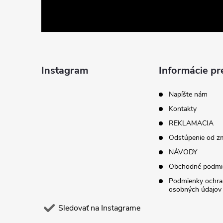
á
p
ä
Instagram
Informácie pr
t
Napíšte nám
Kontakty
i
REKLAMACIA
Odstúpenie od z
e
NÁVODY
Obchodné podmi
Podmienky ochra
osobných údajov
Sledovať na Instagrame