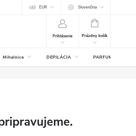
any osobných údajov
EUR
Slovenčina
NÁKUPNÝ
KOŠÍK
Prázdny košík
Prihlásenie
Mihalnice
DEPILÁCIA
PARFUMY
pripravujeme.