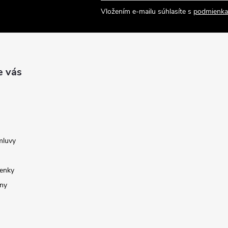
Vložením e-mailu súhlasíte s
podmienka
e vás
mluvy
enky
ny