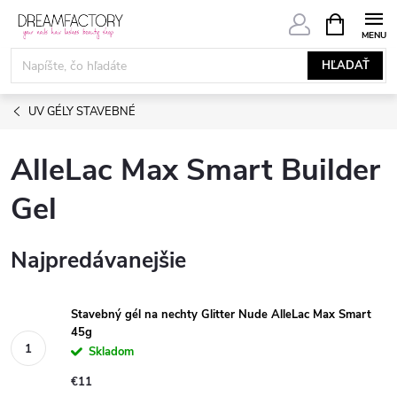
Prejsť
NÁKUPN
KOŠÍK
na
obsah
HĽADAŤ
UV GÉLY STAVEBNÉ
AlleLac Max Smart Builder
Gel
Najpredávanejšie
Stavebný gél na nechty Glitter Nude AlleLac Max Smart
45g
Skladom
€11