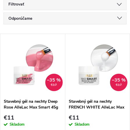
Filtrovať
R
Odporúčame
a
Najlacnejšie
V
Najdrahšie
d
ý
Najpredávanejšie
e
p
Abecedne
n
i
–35 %
–35 %
€17
€17
i
s
e
Stavebný gél na nechty Deep
Stavebný gél na nechty
Rose AlleLac Max Smart 45g
FRENCH WHITE AlleLac Max
p
Smart 45g
p
€11
€11
r
Skladom
Skladom