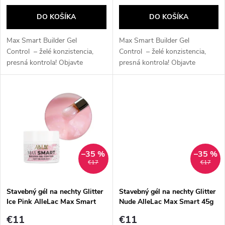
r
o
DO KOŠÍKA
DO KOŠÍKA
o
d
Max Smart Builder Gel
Max Smart Builder Gel
d
Control – želé konzistencia,
Control – želé konzistencia,
presná kontrola! Objavte
presná kontrola! Objavte
u
tvrdý stavebný gél s hustou,
tvrdý stavebný gél s hustou,
u
želé konzistenciou , ktorý
želé konzistenciou , ktorý
k
umožňuje pohodlnú prácu...
umožňuje pohodlnú prácu...
k
t
t
o
o
–35 %
–35 %
v
€17
€17
v
Stavebný gél na nechty Glitter
Stavebný gél na nechty Glitter
Ice Pink AlleLac Max Smart
Nude AlleLac Max Smart 45g
45g
€11
€11