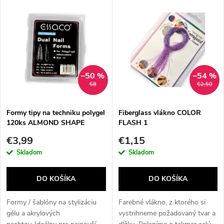
V
Najdrahšie
d
ý
Najpredávanejšie
e
p
Abecedne
n
i
–50 %
–54 %
€8
€2,50
i
s
e
Formy tipy na techniku polygel
Fiberglass vlákno COLOR
120ks ALMOND SHAPE
FLASH 1
p
p
€3,99
€1,15
r
Skladom
Skladom
r
o
DO KOŠÍKA
DO KOŠÍKA
o
d
Formy / šablóny na stylizáciu
Farebné vlákno, z ktorého si
d
gélu a akrylových
vystrihneme požadovaný tvar a