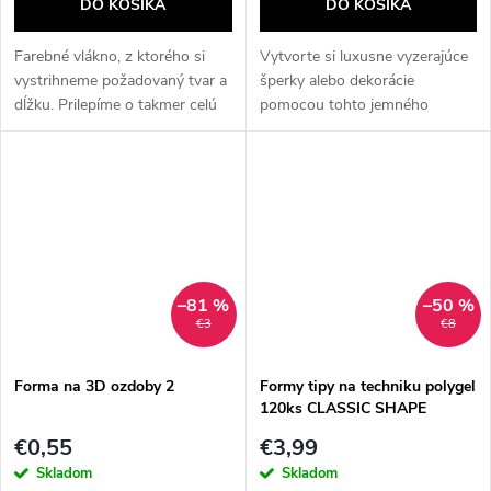
DO KOŠÍKA
DO KOŠÍKA
Farebné vlákno, z ktorého si
Vytvorte si luxusne vyzerajúce
vystrihneme požadovaný tvar a
šperky alebo dekorácie
dĺžku. Prilepíme o takmer celú
pomocou tohto jemného
plochu prirodzeného nechta.
rámčeka určeného na zalievanie
Vlákno slúži na spevnenie
UV/LED živicou. Produkt bol
nechtov. Je vynikajúcim...
ocenený na výstave Tokyo Nail
Expo, čo...
–81 %
–50 %
€3
€8
Forma na 3D ozdoby 2
Formy tipy na techniku polygel
120ks CLASSIC SHAPE
€0,55
€3,99
Skladom
Skladom