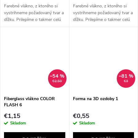
Farebné vlákno, z ktorého si
Farebné vlákno, z ktorého si
vystrihneme požadovaný tvar a
vystrihneme požadovaný tvar a
dĺžku. Prilepíme o takmer celú
dĺžku. Prilepíme o takmer celú
plochu prirodzeného nechta.
plochu prirodzeného nechta.
Vlákno slúži na spevnenie
Vlákno slúži na spevnenie
nechtov. Je vynikajúcim...
nechtov. Je vynikajúcim...
–54 %
–81 %
€2,50
€3
Fiberglass vlákno COLOR
Forma na 3D ozdoby 1
FLASH 6
€1,15
€0,55
Skladom
Skladom