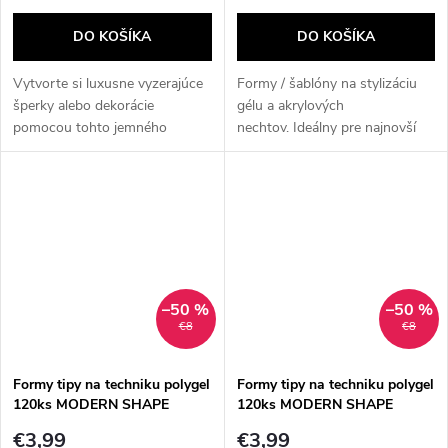
DO KOŠÍKA
DO KOŠÍKA
Vytvorte si luxusne vyzerajúce
Formy / šablóny na stylizáciu
šperky alebo dekorácie
gélu a akrylových
pomocou tohto jemného
nechtov. Ideálny pre najnovší
rámčeka určeného na zalievanie
systém polyakryl gel mení tvár
UV/LED živicou. Produkt bol
modernej štylizácie nechtov.
ocenený na výstave Tokyo Nail
Expo, čo...
–50 %
–50 %
€8
€8
Formy tipy na techniku polygel
Formy tipy na techniku polygel
120ks MODERN SHAPE
120ks MODERN SHAPE
€3,99
€3,99