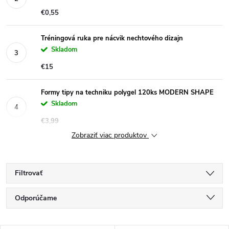
€0,55
Tréningová ruka pre nácvik nechtového dizajn
Skladom
€15
Formy tipy na techniku polygel 120ks MODERN SHAPE
Skladom
€3,99
Zobraziť viac produktov
Filtrovať
R
Odporúčame
a
Najlacnejšie