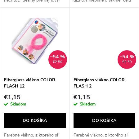
nechtov. Ideálny pre najnovší
dĺžku. Prilepíme o takmer celú
u
systém polyakryl gel mení tvár
plochu prirodzeného nechta.
u
modernej štylizácie nechtov.
Vlákno slúži na spevnenie
k
nechtov. Je vynikajúcim...
k
t
t
o
o
–54 %
–54 %
v
€2,50
€2,50
v
Fiberglass vlákno COLOR
Fiberglass vlákno COLOR
FLASH 12
FLASH 2
€1,15
€1,15
Skladom
Skladom
DO KOŠÍKA
DO KOŠÍKA
Farebné vlákno, z ktorého si
Farebné vlákno, z ktorého si