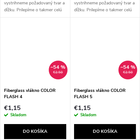
vystrihneme požadovaný tvar a
vystrihneme požadovaný tvar a
dĺžku. Prilepíme o takmer celú
dĺžku. Prilepíme o takmer celú
plochu prirodzeného nechta.
plochu prirodzeného nechta.
Vlákno slúži na spevnenie
Vlákno slúži na spevnenie
nechtov. Je vynikajúcim...
nechtov. Je vynikajúcim...
–54 %
–54 %
€2,50
€2,50
Fiberglass vlákno COLOR
Fiberglass vlákno COLOR
FLASH 4
FLASH 5
€1,15
€1,15
Skladom
Skladom
DO KOŠÍKA
DO KOŠÍKA