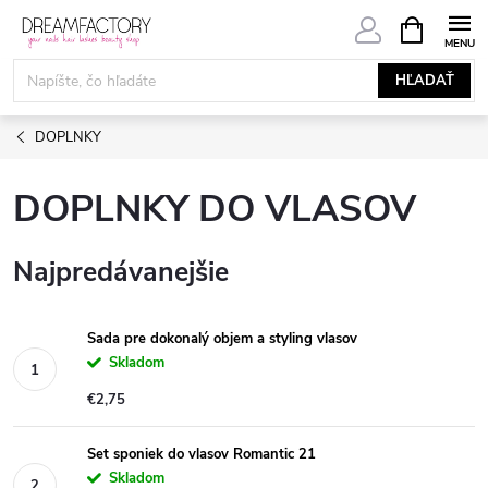
Prejsť
NÁKUPN
KOŠÍK
na
obsah
HĽADAŤ
DOPLNKY
DOPLNKY DO VLASOV
Najpredávanejšie
Sada pre dokonalý objem a styling vlasov
Skladom
€2,75
Set sponiek do vlasov Romantic 21
Skladom