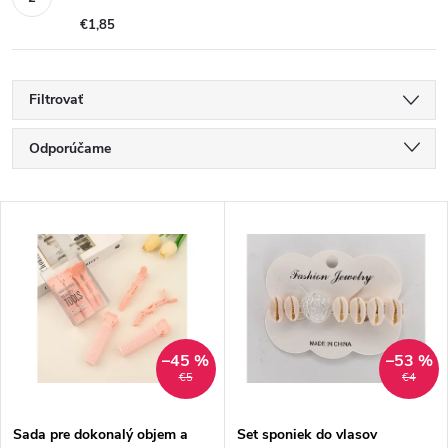
€1,85
Filtrovať
R
Odporúčame
a
Najlacnejšie
V
Najdrahšie
d
ý
Najpredávanejšie
e
p
Abecedne
n
i
–45 %
–53 %
€5
€4
i
s
Sada pre dokonalý objem a
Set sponiek do vlasov