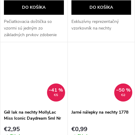
DO KOŠÍKA
DO KOŠÍKA
Pečiatkovacia doštička so
Exkluzívny reprezentačný
vzormi sú jedným zo
vzorkovník na nechty
základných prvkov zdobenie
nechtov metódou STAMPING.
Vyrobené z nerezovej ocele,
ktorá je extrémne odolná.
Laserovo gravírované,...
–41 %
–50 %
€5
€2
Gél lak na nechty MollyLac
Jarné nálepky na nechty 1778
Miss Iconic Daydream 5ml Nr
518
€2,95
€0,99