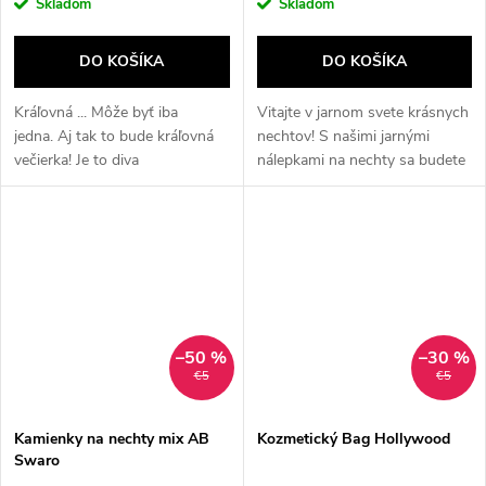
Skladom
Skladom
DO KOŠÍKA
DO KOŠÍKA
Kráľovná ... Môže byť iba
Vitajte v jarnom svete krásnych
jedna. Aj tak to bude kráľovná
nechtov! S našimi jarnými
večierka! Je to diva
nálepkami na nechty sa budete
prázdninových eskapád,
cítiť ako v kvetinovom záhrade.
skutočná ikona, ktorá sa nebojí
výziev. Ikonická
krása? Samozrejme, toto je...
–50 %
–30 %
€5
€5
Kamienky na nechty mix AB
Kozmetický Bag Hollywood
Swaro