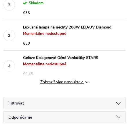
Skladom
€33
Luxusná lampa na nechty 288W LED/UV Diamond
Momentálne nedostupné
€30
Gélové Kolagénové Očné Vankúšiky STARS
Momentálne nedostupné
€0,45
Zobraziť viac produktov
Filtrovať
R
Odporúčame
Najlacnejšie