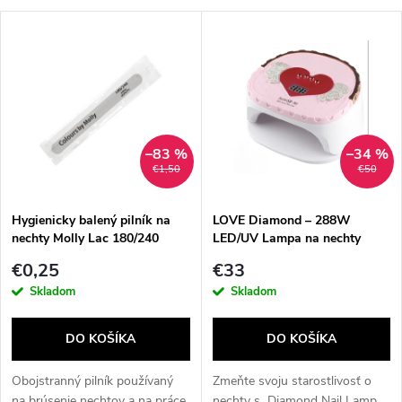
a
V
Najdrahšie
d
ý
Najpredávanejšie
e
p
Abecedne
n
i
–83 %
–34 %
€1,50
€50
i
s
e
Hygienicky balený pilník na
LOVE Diamond – 288W
nechty Molly Lac 180/240
LED/UV Lampa na nechty
p
rovný
p
€0,25
€33
r
Skladom
Skladom
r
o
DO KOŠÍKA
DO KOŠÍKA
o
d
Obojstranný pilník používaný
Zmeňte svoju starostlivosť o
na brúsenie nechtov a na práce
nechty s Diamond Nail Lamp,