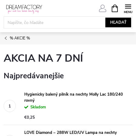
Prejsť
NÁKUPN
KOŠÍK
na
obsah
HĽADAŤ
% AKCIE %
AKCIA NA 7 DNÍ
Najpredávanejšie
Hygienicky balený pilník na nechty Molly Lac 180/240
rovný
Skladom
€0,25
LOVE Diamond – 288W LED/UV Lampa na nechty