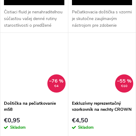
Čistiaci fluid je nenahraditeľnou
Pečiatkovacia doštička s vzormi
súčasťou vašej denné rutiny
je skutočne zaujímavým
starostlivosti o predĺžené
nástrojom pre zdobenie
mihalnice, prinášajúc nielen
nechtov metódou STAMPING.
dokonalú čistotu, ale aj šetrnú
výživu pre vaše vzácne riasy.
–76 %
–55 %
€4
€10
Doštička na pečiatkovanie
Exkluzívny reprezentačný
m58
vzorkovník na nechty CROWN
2
€0,95
€4,50
Skladom
Skladom