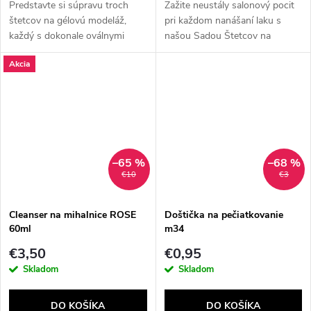
Predstavte si súpravu troch
Zažite neustály salonový pocit
štetcov na gélovú modeláž,
pri každom nanášaní laku s
každý s dokonale oválnymi
našou Sadou Štetcov na
štetinami, navrhnutú pre
Nechty! Táto profesionálna
Akcia
umelkyne, ktoré hľadajú
sada štetcov je kľúčom k
presnosť, štýl a eleganciu vo
dokonalému nechtovému
svojej práci.
dizajnu pohodlne a...
–65 %
–68 %
€10
€3
Cleanser na mihalnice ROSE
Doštička na pečiatkovanie
60ml
m34
€3,50
€0,95
Skladom
Skladom
DO KOŠÍKA
DO KOŠÍKA