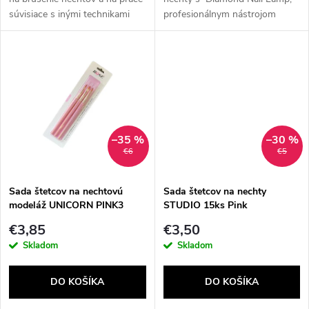
d
súvisiace s inými technikami
profesionálnym nástrojom
u
predlžovania alebo skracovania
určeným pre použitie doma aj v
u
nechtov. Výrobok s násypom,
salónoch. Táto výkonná lampa s
k
oxid hlinitý,...
45 LED diódami...
k
t
t
o
o
–35 %
–30 %
v
€6
€5
v
Sada štetcov na nechtovú
Sada štetcov na nechty
modeláž UNICORN PINK3
STUDIO 15ks Pink
€3,85
€3,50
Skladom
Skladom
DO KOŠÍKA
DO KOŠÍKA