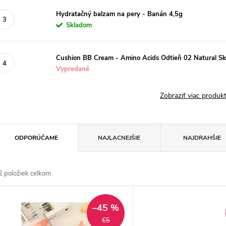
Hydratačný balzam na pery - Banán 4,5g
Skladom
Cushion BB Cream - Amino Acids Odtieň 02 Natural Sk
Vypredané
Zobraziť viac produ
R
ODPORÚČAME
NAJLACNEJŠIE
NAJDRAHŠIE
a
2
položiek celkom
d
V
e
–45 %
ý
€5