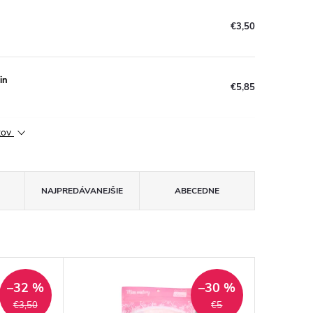
€3,50
in
€5,85
ktov
NAJPREDÁVANEJŠIE
ABECEDNE
–32 %
–30 %
€3,50
€5