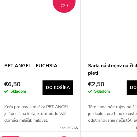
t
€20
t
o
o
v
v
PET ANGEL - FUCHSIA
Sada nástrojov na čis
pleti
€6,50
€2,50
DO KOŠÍKA
DO
Skladom
Skladom
Kefa pre psy a mačky PET ANGEL
Táto sada nástrojov na čis
je špeciálna kefa, ktorú bude Váš
je ideálna pre hlboké čiste
domáci miláčik milovať.
odstraňovanie nečistôt, a
čiernych bodiek. Sada ob
Kód:
20265
mikrokefky a 2 kovové nást