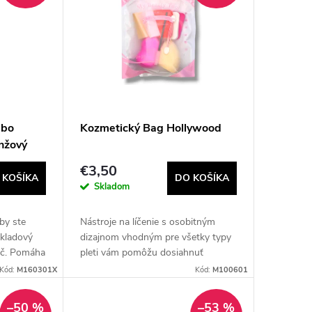
ebo
Kozmetický Bag Hollywood
nžový
€3,50
 KOŠÍKA
DO KOŠÍKA
Skladom
aby ste
Nástroje na líčenie s osobitným
dkladový
dizajnom vhodným pre všetky typy
ač. Pomáha
pleti vám pomôžu dosiahnuť
ložiť
dokonalý make-up, pričom sú ľahko
Kód:
M160301X
Kód:
M100601
ktný na
prenositeľné, čím sa stávajú vašou
najlepšou voľbou.
–50 %
–53 %