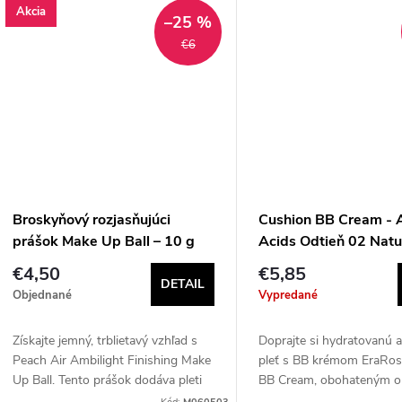
Akcia
–25 %
€6
Broskyňový rozjasňujúci
Cushion BB Cream - 
prášok Make Up Ball – 10 g
Acids Odtieň 02 Natu
veľ.M
€4,50
€5,85
DETAIL
Objednané
Vypredané
Získajte jemný, trblietavý vzhľad s
Doprajte si hydratovanú a
Peach Air Ambilight Finishing Make
pleť s BB krémom EraRos
Up Ball. Tento prášok dodáva pleti
BB Cream, obohateným o
žiarivý efekt, zachytáva prirodzené
aminokyseliny, ktoré vyži