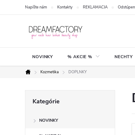
Prejsť
Napíšte nám
Kontakty
REKLAMACIA
Odstúpen
na
obsah
NOVINKY
% AKCIE %
NECHTY
Kozmetika
DOPLNKY
Domov
B
Preskočiť
Kategórie
kategórie
o
NOVINKY
č