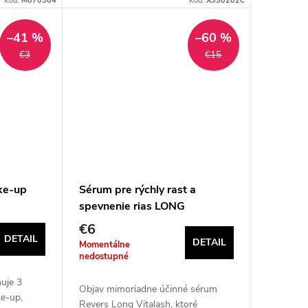
Kód:
M070304
Kód:
X330202C
ktorý poskytuje intenzívnu
hydratáciu a ochranu...
–41 %
–60 %
€3
€15
ke-up
Sérum pre rýchly rast a
spevnenie rias LONG
VITALASH
€6
DETAIL
DETAIL
Momentálne
nedostupné
huje 3
Objav mimoriadne účinné sérum
ke-up,
Revers Long Vitalash, ktoré