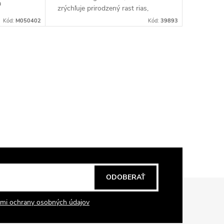
a
zrýchľuje prirodzený rast rias,
edok.
posilňuje ich štruktúru a dodáva im
Kód:
M050402
Kód:
39893
viditeľný objem už po niekoľkých
týždňoch...
ODOBERAŤ
mi ochrany osobných údajov