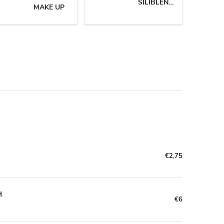
SILIBLENDER
MAKE UP
€2,75
H
€6