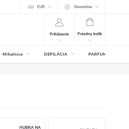
any osobných údajov
EUR
Slovenčina
NÁKUPNÝ
KOŠÍK
Prázdny košík
Prihlásenie
Mihalnice
DEPILÁCIA
PARFUMY
HUBKA NA