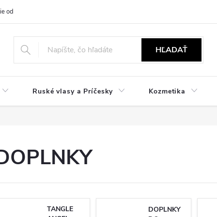
ie od zmluvy
NÁVODY
Obchodné podmienky
Podmienky ochr
HĽADAŤ
Ruské vlasy a Príčesky
Kozmetika
DOPLNKY
TANGLE
DOPLNKY