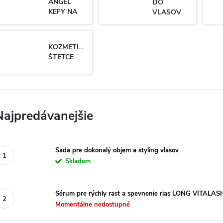
ANGEL
DO
KEFY NA
VLASOV
VLASY
KOZMETICKÉ
ŠTETCE
Najpredávanejšie
Sada pre dokonalý objem a styling vlasov
Skladom
Sérum pre rýchly rast a spevnenie rias LONG VITALAS
Momentálne nedostupné