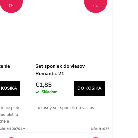
€5
€4
tenie
Set sponiek do vlasov
Romantic 21
€1,85
 KOŠÍKA
DO KOŠÍKA
Skladom
tenie pleti
Luxusný set sponiek do vlasov
nie pleti a
kné a
sahuje 3
Kód:
M100704M
Kód:
91058
roje s...