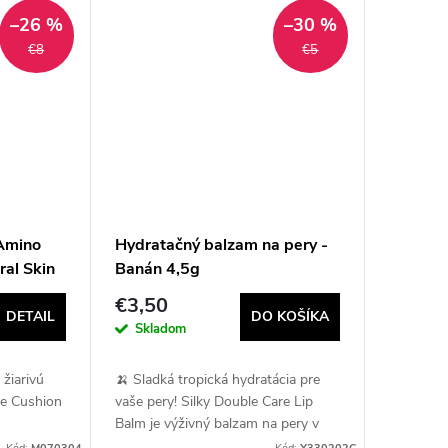
–26 %
–30 %
€8
€5
Amino
Hydratačný balzam na pery -
ral Skin
Banán 4,5g
€3,50
DETAIL
DO KOŠÍKA
Skladom
 žiarivú
🍌 Sladká tropická hydratácia pre
e Cushion
vaše pery! Silky Double Care Lip
Balm je výživný balzam na pery v
vujú
jedinečnom banánovom dizajne,