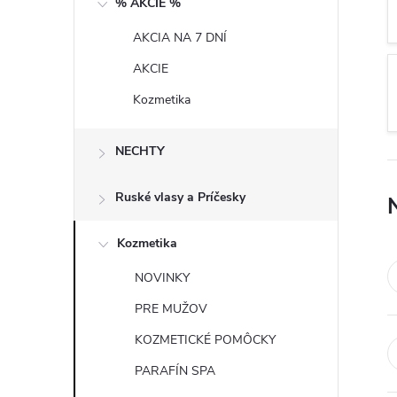
% AKCIE %
n
AKCIA NA 7 DNÍ
ý
AKCIE
p
Kozmetika
a
NECHTY
n
Ruské vlasy a Príčesky
e
Kozmetika
l
NOVINKY
PRE MUŽOV
KOZMETICKÉ POMÔCKY
PARAFÍN SPA