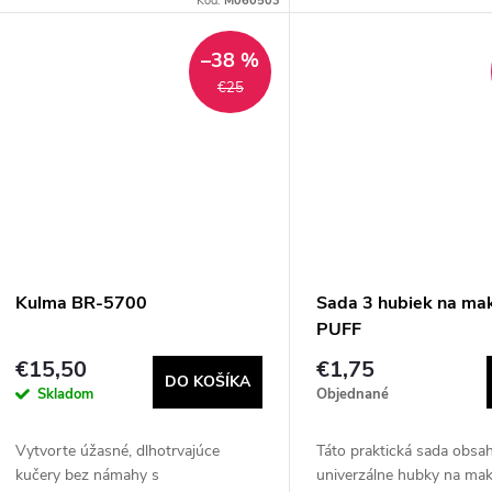
Kód:
M060503
svetlo a zvýrazňuje vašu krásu....
pokožku a podporujú jej
regeneráciu.
–38 %
€25
Kulma BR-5700
Sada 3 hubiek na ma
PUFF
€15,50
€1,75
DO KOŠÍKA
Skladom
Objednané
Vytvorte úžasné, dlhotrvajúce
Táto praktická sada obsa
kučery bez námahy s
univerzálne hubky na ma