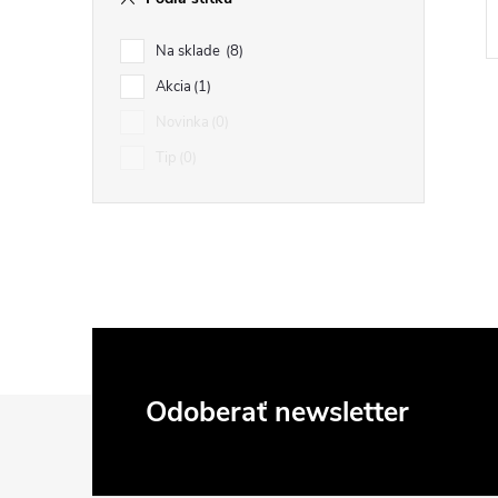
Na sklade
8
Akcia
1
Novinka
0
Tip
0
l
Z
Odoberať newsletter
i
á