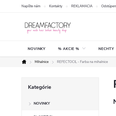
Prejsť
Napíšte nám
Kontakty
REKLAMACIA
Odstúpen
na
obsah
NOVINKY
% AKCIE %
NECHTY
Mihalnice
REFECTOCIL - Farba na mihalnice
Domov
B
Preskočiť
Kategórie
kategórie
o
NOVINKY
č