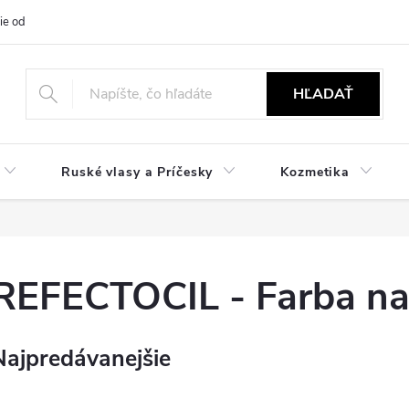
ie od zmluvy
NÁVODY
Obchodné podmienky
Podmienky ochr
HĽADAŤ
Ruské vlasy a Príčesky
Kozmetika
REFECTOCIL - Farba na
Najpredávanejšie