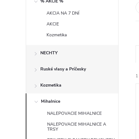
% AKCIE %
n
AKCIA NA 7 DNÍ
ý
AKCIE
p
Kozmetika
a
NECHTY
n
Ruské vlasy a Príčesky
1
e
Kozmetika
l
Mihalnice
NALEPOVACIE MIHALNICE
NALEPOVACIE MIHALNICE A
i
TRSY
i