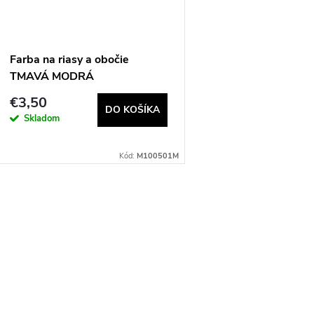
e
s
p
p
Farba na riasy a obočie
r
TMAVÁ MODRÁ
r
€3,50
o
DO KOŠÍKA
Skladom
o
d
Kód:
M100501M
d
u
u
O
k
k
v
t
t
o
á
o