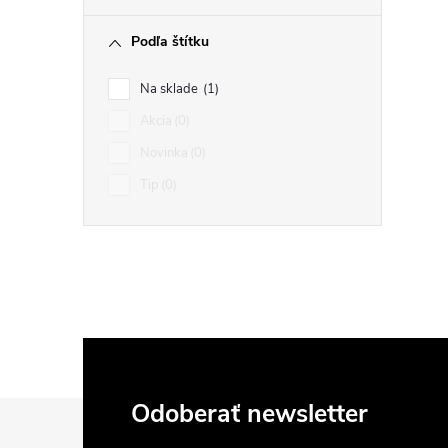
Podľa štítku
i
Na sklade
1
Akcia
0
Novinka
0
Tip
0
Z
Odoberať newsletter