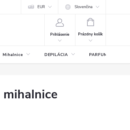
any osobných údajov
EUR
Slovenčina
NÁKUPNÝ
KOŠÍK
Prázdny košík
Prihlásenie
Mihalnice
DEPILÁCIA
PARFUMY
 mihalnice