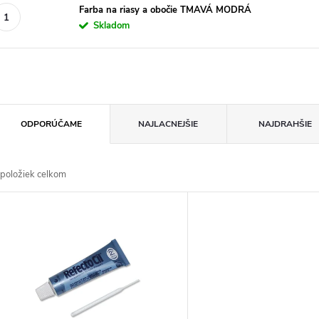
Farba na riasy a obočie TMAVÁ MODRÁ
Skladom
R
ODPORÚČAME
NAJLACNEJŠIE
NAJDRAHŠIE
a
položiek celkom
d
V
e
ý
n
p