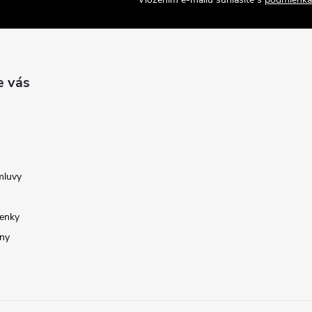
e vás
mluvy
enky
ny