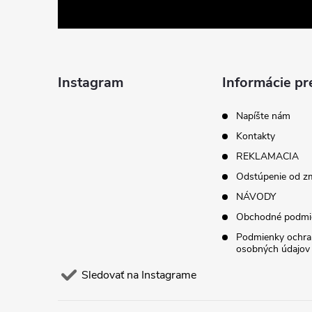
á
p
ä
Instagram
Informácie pr
t
Napíšte nám
Kontakty
i
REKLAMACIA
Odstúpenie od z
e
NÁVODY
Obchodné podmi
Podmienky ochra
osobných údajov
Sledovať na Instagrame