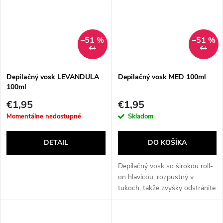
–51 %
–51 %
€4
€4
Depilačný vosk LEVANDULA
Depilačný vosk MED 100ml
100ml
€1,95
€1,95
Momentálne nedostupné
Skladom
DETAIL
DO KOŠÍKA
Depilačný vosk so širokou roll-
on hlavicou, rozpustný v
tukoch, takže zvyšky odstránite
z pokožky olejom po depilácii.