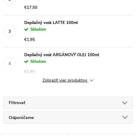
€17,50
Depilačný vosk LATTE 100ml
Skladom
€1,95
Depilačný vosk ARGÁNOVÝ OLEJ 100ml
Skladom
€1,95
Zobraziť viac produktov
Filtrovať
R
Odporúčame
a
Najlacnejšie