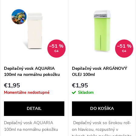
V
Najdrahšie
d
ý
Najpredávanejšie
e
p
Abecedne
n
i
–51 %
–51 %
€4
€4
i
s
e
Depilačný vosk AQUARIA
Depilačný vosk ARGÁNOVÝ
100ml na normálnu pokožku
OLEJ 100ml
p
p
€1,95
€1,95
r
Momentálne nedostupné
Skladom
r
o
DETAIL
DO KOŠÍKA
o
d
Depilačný vosk AQUARIA
Depilačný vosk so širokou roll-
d
100ml na normálnu pokožku
on hlavicou, rozpustný v