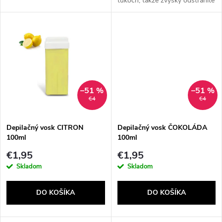
tukoch, takže zvyšky odstránite
u
z pokožky olejom po depilácii.
u
k
k
t
t
o
o
–51 %
–51 %
v
€4
€4
v
Depilačný vosk CITRON
Depilačný vosk ČOKOLÁDA
100ml
100ml
€1,95
€1,95
Skladom
Skladom
DO KOŠÍKA
DO KOŠÍKA