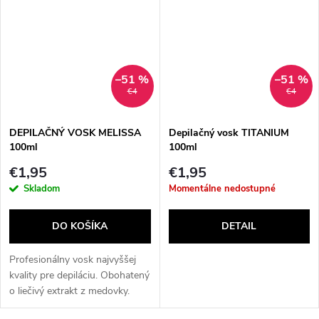
–51 %
–51 %
€4
€4
DEPILAČNÝ VOSK MELISSA
Depilačný vosk TITANIUM
100ml
100ml
€1,95
€1,95
Skladom
Momentálne nedostupné
DO KOŠÍKA
DETAIL
Profesionálny vosk najvyššej
kvality pre depiláciu. Obohatený
o liečivý extrakt z medovky.
Vosk je vyrobený na prírodnej