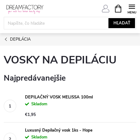
Prejsť
NÁKUPN
KOŠÍK
na
obsah
HĽADAŤ
DEPILÁCIA
VOSKY NA DEPILÁCIU
Najpredávanejšie
DEPILAČNÝ VOSK MELISSA 100ml
Skladom
€1,95
Luxusný Depilačný vosk 1ks - Hope
Skladom