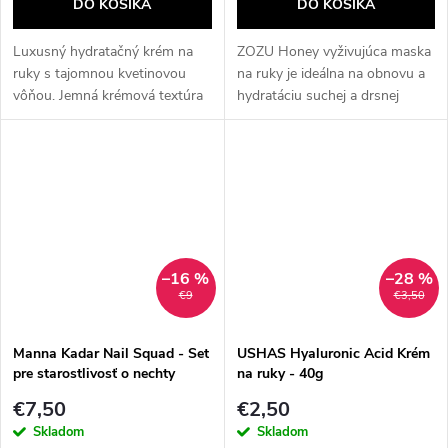
DO KOŠÍKA
DO KOŠÍKA
Luxusný hydratačný krém na
ZOZU Honey vyživujúca maska
ruky s tajomnou kvetinovou
na ruky je ideálna na obnovu a
vôňou. Jemná krémová textúra
hydratáciu suchej a drsnej
sa pri kontakte s pokožkou
pokožky rúk. Obsahuje prírodný
okamžite topí, zanecháva ruky
extrakt z medu, ktorý zjemňuje,
hydratované, hebké a bez
zvlhčuje a vyživuje pokožku,...
mastného...
–16 %
–28 %
€9
€3,50
Manna Kadar Nail Squad - Set
USHAS Hyaluronic Acid Krém
pre starostlivosť o nechty
na ruky - 40g
€7,50
€2,50
Skladom
Skladom