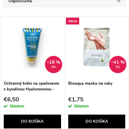
R
Odporúčame
a
Najlacnejšie
V
Akcia
Najdrahšie
d
ý
Najpredávanejšie
e
p
Abecedne
n
i
–18 %
–41 %
€8
€3
i
s
e
Ochranný krém na opaľovanie
Bioaqua maska na ruky
s kyselinou Hyaluronovou -
p
SPF 50+, 100 g
p
€6,50
€1,75
r
Skladom
Skladom
r
o
DO KOŠÍKA
DO KOŠÍKA