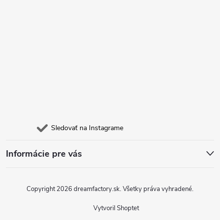
ý
e
p
i
s
u
Sledovať na Instagrame
Informácie pre vás
Copyright 2026
dreamfactory.sk
. Všetky práva vyhradené.
Vytvoril Shoptet