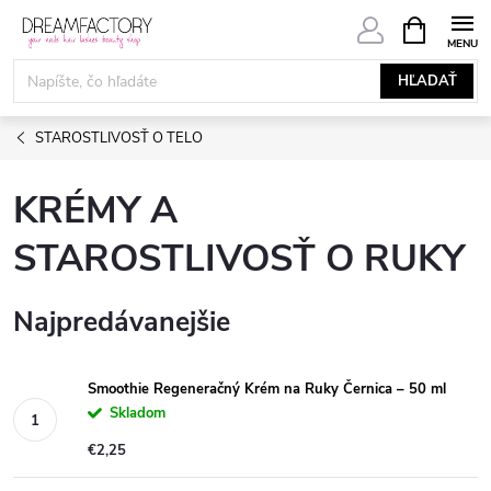
Prejsť
NÁKUPN
KOŠÍK
na
obsah
HĽADAŤ
STAROSTLIVOSŤ O TELO
KRÉMY A
STAROSTLIVOSŤ O RUKY
Najpredávanejšie
Smoothie Regeneračný Krém na Ruky Černica – 50 ml
Skladom
€2,25