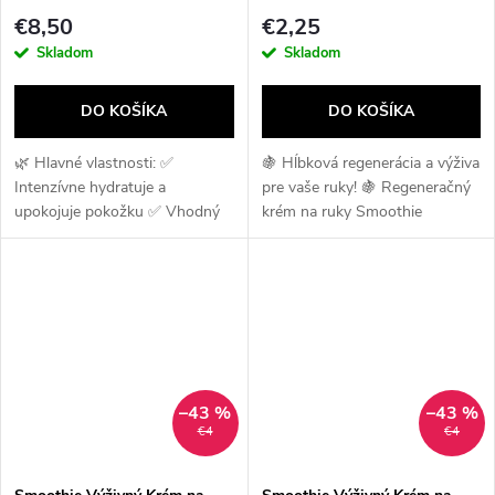
6v1 – 400 ml
€8,50
€2,25
Skladom
Skladom
DO KOŠÍKA
DO KOŠÍKA
🌿 Hlavné vlastnosti: ✅
🍇 Hĺbková regenerácia a výživa
Intenzívne hydratuje a
pre vaše ruky! 🍇 Regeneračný
upokojuje pokožku ✅ Vhodný
krém na ruky Smoothie
na tvár aj telo ✅ 6 v 1 –
Blackberry od Revers
multifunkčné použitie ✅ 100 %
Cosmetics je perfektným
vegan-friendly ✅ Pre všetky
riešením pre suchú a namáhanú
typy pleti 💧...
pokožku. Obsahuje...
–43 %
–43 %
€4
€4