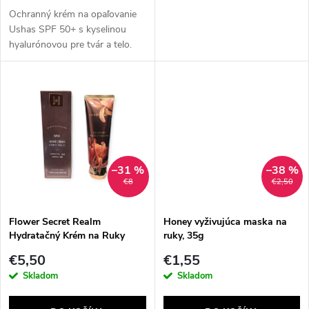
o
d
Ochranný krém na opaľovanie
d
Ushas SPF 50+ s kyselinou
hyalurónovou pre tvár a telo.
u
Vysoká ochrana proti UV
u
žiareniu a hydratácia pokožky.
k
k
t
t
o
o
–31 %
–38 %
v
€8
€2,50
v
Flower Secret Realm
Honey vyživujúca maska na
Hydratačný Krém na Ruky
ruky, 35g
125ml no4
€5,50
€1,55
Skladom
Skladom