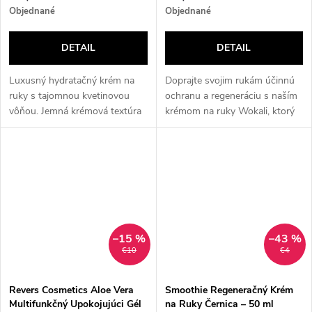
Objednané
Objednané
DETAIL
DETAIL
Luxusný hydratačný krém na
Doprajte svojim rukám účinnú
ruky s tajomnou kvetinovou
ochranu a regeneráciu s naším
vôňou. Jemná krémová textúra
krémom na ruky Wokali, ktorý
sa pri kontakte s pokožkou
je špeciálne navrhnutý na liečbu
okamžite topí, zanecháva ruky
a prevenciu extrémne suchej a
hydratované, hebké a bez
popraskanej pokožky. Tento...
mastného...
–15 %
–43 %
€10
€4
Revers Cosmetics Aloe Vera
Smoothie Regeneračný Krém
Multifunkčný Upokojujúci Gél
na Ruky Černica – 50 ml