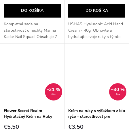
DO KOŠÍKA
DO KOŠÍKA
Kompletná sada na
USHAS Hyaluronic Acid Hand
starostlivosť o nechty Manna
Cream - 40g Obnovte a
Kadar Nail Squad. Obsahuje 7-
hydratujte svoje ruky s týmto
v-1 ošetrenie, kutikulový
výživným krémom od USHAS,
peeling, top coat, sérum na
obohateným o kyselinu
ruky a nechty a obnovujúci
hyalurónovú. Tento krém rýchlo
krém na ruky....
vstrebáva a...
–31 %
–30 %
€8
€5
Flower Secret Realm
Krém na ruky s výťažkom z bio
Hydratačný Krém na Ruky
ryže – starostlivosť pre
125ml no3
extrémne suché a popraskané
€5,50
€3,50
ruky