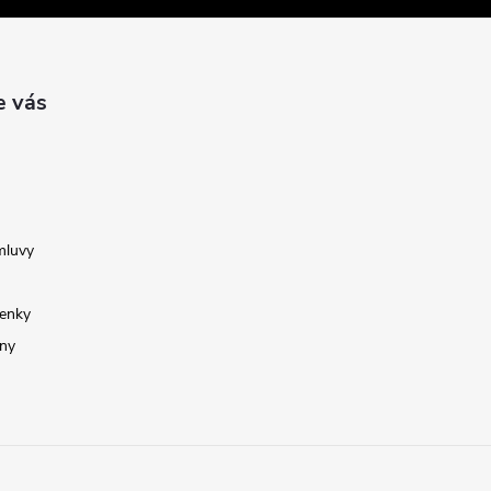
e vás
mluvy
enky
ny