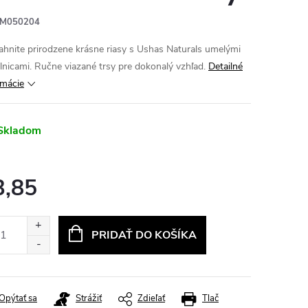
M050204
ahnite prirodzene krásne riasy s Ushas Naturals umelými
lnicami. Ručne viazané trsy pre dokonalý vzhľad.
Detailné
rmácie
Skladom
3,85
otková
:
PRIDAŤ DO KOŠÍKA
Opýtať sa
Strážiť
Zdieľať
Tlač