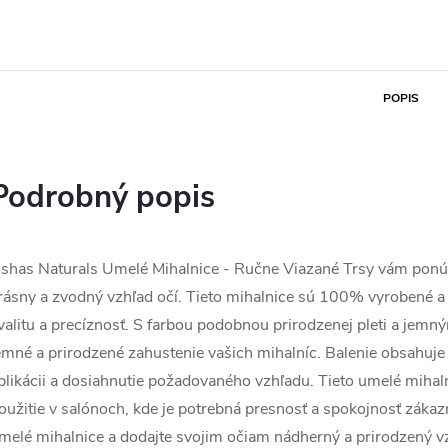
POPIS
Podrobný popis
shas Naturals Umelé Mihalnice - Ručne Viazané Trsy vám ponúk
rásny a zvodný vzhľad očí. Tieto mihalnice sú 100% vyrobené a
valitu a precíznosť. S farbou podobnou prirodzenej pleti a jem
emné a prirodzené zahustenie vašich mihalníc. Balenie obsahuje r
plikácii a dosiahnutie požadovaného vzhľadu. Tieto umelé mihal
oužitie v salónoch, kde je potrebná presnosť a spokojnosť záka
melé mihalnice a dodajte svojim očiam nádherný a prirodzený v