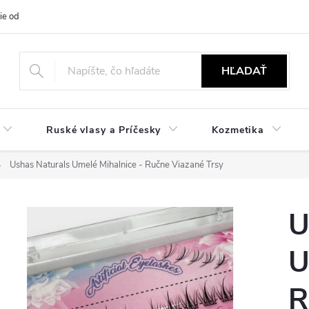
ie od zmluvy
NÁVODY
Obchodné podmienky
Podmienky ochr
HĽADAŤ
Ruské vlasy a Príčesky
Kozmetika
Ushas Naturals Umelé Mihalnice - Ručne Viazané Trsy
U
U
R