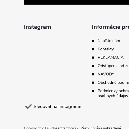
p
ä
Instagram
Informácie pr
t
Napíšte nám
Kontakty
i
REKLAMACIA
Odstúpenie od z
e
NÁVODY
Obchodné podmi
Podmienky ochra
osobných údajov
Sledovať na Instagrame
Copyright 2026
dreamfactory.sk
. Všetky práva vyhradené.