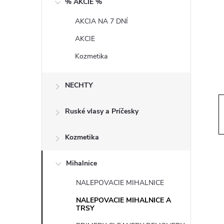
% AKCIE %
n
AKCIA NA 7 DNÍ
ý
AKCIE
p
Kozmetika
a
NECHTY
n
Ruské vlasy a Príčesky
e
Kozmetika
l
Mihalnice
NALEPOVACIE MIHALNICE
NALEPOVACIE MIHALNICE A
TRSY