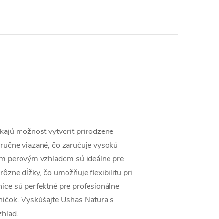
ajú možnosť vytvoriť prirodzene
 ručne viazané, čo zaručuje vysokú
ným perovým vzhľadom sú ideálne pre
ôzne dĺžky, čo umožňuje flexibilitu pri
nice sú perfektné pre profesionálne
zníčok. Vyskúšajte Ushas Naturals
zhľad.