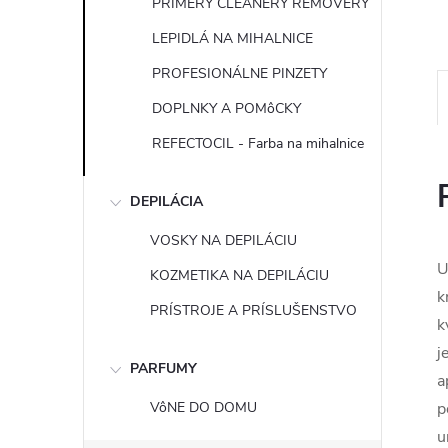
PRIMERY CLEANERY REMOVERY
LEPIDLÁ NA MIHALNICE
PROFESIONÁLNE PINZETY
DOPLNKY A POMôCKY
REFECTOCIL - Farba na mihalnice
DEPILÁCIA
VOSKY NA DEPILÁCIU
U
KOZMETIKA NA DEPILÁCIU
k
PRÍSTROJE A PRÍSLUŠENSTVO
k
j
PARFUMY
a
VôNE DO DOMU
p
u