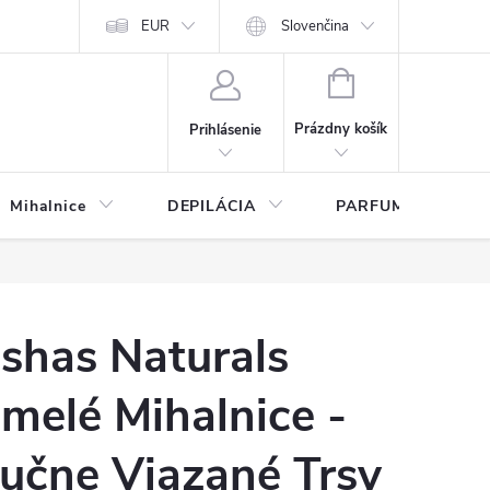
any osobných údajov
EUR
Slovenčina
NÁKUPNÝ
KOŠÍK
Prázdny košík
Prihlásenie
Mihalnice
DEPILÁCIA
PARFUMY
shas Naturals
melé Mihalnice -
učne Viazané Trsy