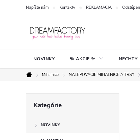
Prejsť
Napíšte nám
Kontakty
REKLAMACIA
Odstúpen
na
obsah
NOVINKY
% AKCIE %
NECHTY
Mihalnice
NALEPOVACIE MIHALNICE A TRSY
Domov
B
Preskočiť
Kategórie
kategórie
o
NOVINKY
č