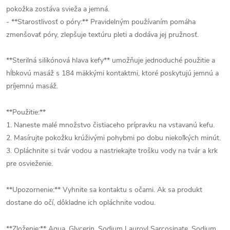
pokožka zostáva svieža a jemná.
- **Starostlivosť o póry:** Pravidelným používaním pomáha
zmenšovať póry, zlepšuje textúru pleti a dodáva jej pružnosť.
**Sterilná silikónová hlava kefy** umožňuje jednoduché použitie a
hĺbkovú masáž s 184 mäkkými kontaktmi, ktoré poskytujú jemnú a
príjemnú masáž.
**Použitie:**
1. Naneste malé množstvo čistiaceho prípravku na vstavanú kefu.
2. Masírujte pokožku krúživými pohybmi po dobu niekoľkých minút.
3. Opláchnite si tvár vodou a nastriekajte trošku vody na tvár a krk
pre osvieženie.
**Upozornenie:** Vyhnite sa kontaktu s očami. Ak sa produkt
dostane do očí, dôkladne ich opláchnite vodou.
**Zloženie:** Aqua, Glycerin, Sodium Lauroyl Sarcosinate, Sodium