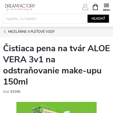
Prejsť
NÁKUPN
KOŠÍK
na
obsah
HĽADAŤ
MICELÁRNE A PLEŤOVÉ VODY
Čistiaca pena na tvár ALOE
VERA 3v1 na
odstraňovanie make-upu
150ml
Kód:
93306