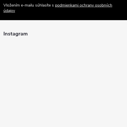
Vložením e-mailu súhlasíte s
podmienkami ochrany osobných
p
údajov
ä
Instagram
t
i
e