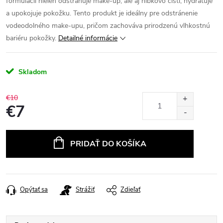
formulácii nielen odstraňuje make-up, ale aj hĺbkovo čistí, hydratuje
a upokojuje pokožku. Tento produkt je ideálny pre odstránenie
vodeodolného make-upu, pričom zachováva prirodzenú vlhkostnú
bariéru pokožky.
Detailné informácie
Skladom
€10
€7
Jednotková
cena:
PRIDAŤ DO KOŠÍKA
Opýtať sa
Strážiť
Zdieľať