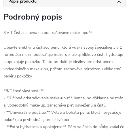
Popis produktu
Podrobný popis
3 v 1 Čistiaca pena na odstraňovanie make-upu**
Objavte efektívnu čistiacu penu, ktorá vďaka svojej špeciálnej 3 v 1
formulácii nielen odstraňuje make-up, ale aj hĺbkovo čistí, hydratuje
a upokojuje pokožku. Tento produkt je ideálny pre odstránenie
vodeodolného make-upu, pričom zachováva prirodzenú vlhkostnú
bariéru pokožky.
**Kľúčové vlastnosti:**
- **Účinné odstraňovanie make-upu:** Jemne, no dôkladne odstráni
aj vodeodolný make-up, zanecháva pleť osvieženú a čistú.
- **Univerzálne použitie:** Vytvára bohatú penu, ktorá nevysušuje
pokožku a je vhodná aj pre citlivé oči.
- **Extra hydratácia a upokojenie:** Póry sa čistia do hĺbky, zatiaľ čo