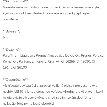
**Ako používať**:
Naneste malé množstvo na nechtovú kožičku a jemne vmasírujte,
kým sa produkt nevstrebe. Pre najlepšie výsledky aplikujte
pravidelne.
**Balenie**:
5ml
**Zloženie**:
Paraffinum Liquidum, Prunus Amygdalus Dulcis Oil, Prunus Persica
Kernel Oil, Parfum, Limonene, Ciral, +/- CI 16255, CI 42090, CI
19140,CI 26100
**Odporúčanie**:
Ak hľadáte osviežujúci a zároveň výživný olejček pre vaše ruky a
nechty, LEMON je tou správnou voľbou. Vhodný pre všetkých, ktorí
milujú svieže citrusové vône a chcú svojim rukám dopriať to
najlepšie. Ideálny na letné obdobie!