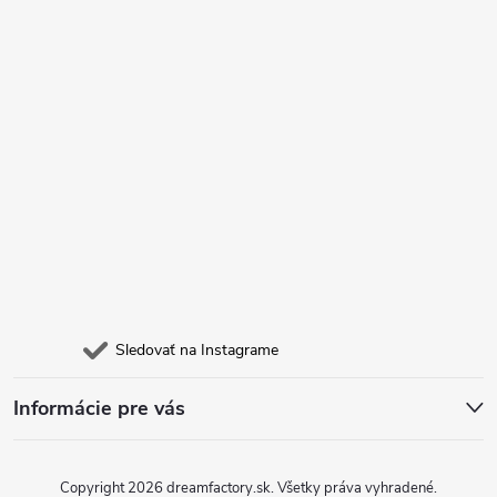
i
e
Sledovať na Instagrame
Informácie pre vás
Copyright 2026
dreamfactory.sk
. Všetky práva vyhradené.