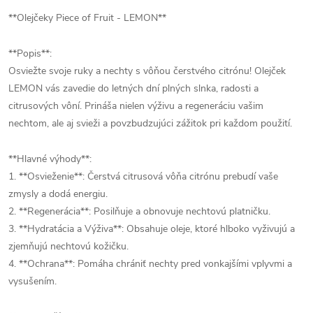
**Olejčeky Piece of Fruit - LEMON**
**Popis**:
Osviežte svoje ruky a nechty s vôňou čerstvého citrónu! Olejček
LEMON vás zavedie do letných dní plných slnka, radosti a
citrusových vôní. Prináša nielen výživu a regeneráciu vašim
nechtom, ale aj svieži a povzbudzujúci zážitok pri každom použití.
**Hlavné výhody**:
1. **Osvieženie**: Čerstvá citrusová vôňa citrónu prebudí vaše
zmysly a dodá energiu.
2. **Regenerácia**: Posilňuje a obnovuje nechtovú platničku.
3. **Hydratácia a Výživa**: Obsahuje oleje, ktoré hlboko vyživujú a
zjemňujú nechtovú kožičku.
4. **Ochrana**: Pomáha chrániť nechty pred vonkajšími vplyvmi a
vysušením.