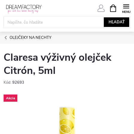
Prejsť
NÁKUPN
KOŠÍK
na
obsah
HĽADAŤ
OLEJČEKY NA NECHTY
Claresa výživný olejček
Citrón, 5ml
Kód:
92693
Akcia