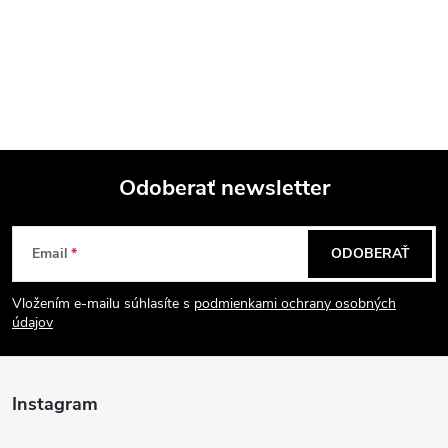
Odoberať newsletter
Z
Email
ODOBERAŤ
á
Vložením e-mailu súhlasíte s
podmienkami ochrany osobných
p
údajov
ä
Instagram
t