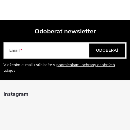
Odoberať newsletter
Z
Email
ODOBERAŤ
á
Vložením e-mailu súhlasíte s
podmienkami ochrany osobných
p
údajov
ä
Instagram
t
i