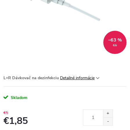
–63 %
€5
L+R Dávkovač na dezinfekciu
Detailné informácie
Skladom
€5
€1,85
Jednotková