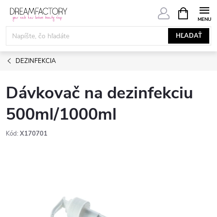
Prejsť
NÁKUPN
KOŠÍK
na
obsah
HĽADAŤ
DEZINFEKCIA
Dávkovač na dezinfekciu
500ml/1000ml
Kód:
X170701