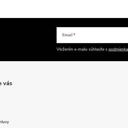
Email
Vložením e-mailu súhlasíte s
podmienka
e vás
mluvy