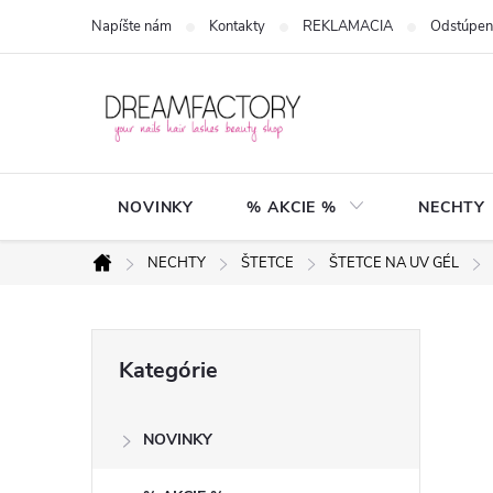
Prejsť
Napíšte nám
Kontakty
REKLAMACIA
Odstúpen
na
obsah
NOVINKY
% AKCIE %
NECHTY
NECHTY
ŠTETCE
ŠTETCE NA UV GÉL
Domov
B
Preskočiť
Kategórie
kategórie
o
NOVINKY
č