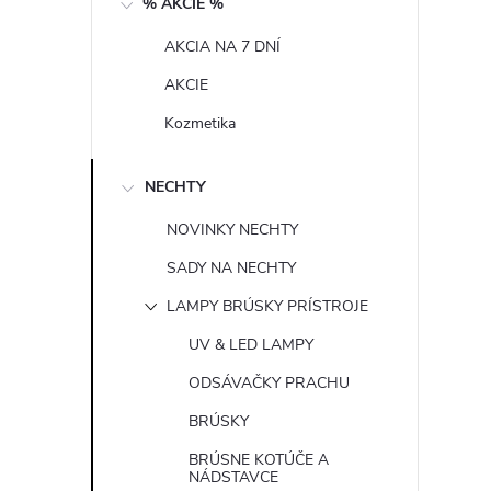
% AKCIE %
n
AKCIA NA 7 DNÍ
ý
AKCIE
p
Kozmetika
a
NECHTY
n
NOVINKY NECHTY
SADY NA NECHTY
e
LAMPY BRÚSKY PRÍSTROJE
l
UV & LED LAMPY
ODSÁVAČKY PRACHU
BRÚSKY
BRÚSNE KOTÚČE A
NÁDSTAVCE