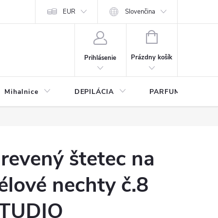
any osobných údajov
EUR
Slovenčina
NÁKUPNÝ
KOŠÍK
Prázdny košík
Prihlásenie
Mihalnice
DEPILÁCIA
PARFUMY
revený štetec na
élové nechty č.8
TUDIO