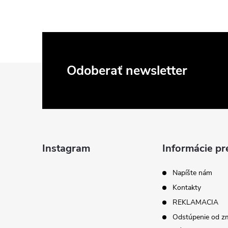
Z
Odoberať newsletter
á
p
ä
Instagram
Informácie pr
t
Napíšte nám
Kontakty
i
REKLAMACIA
Odstúpenie od z
e