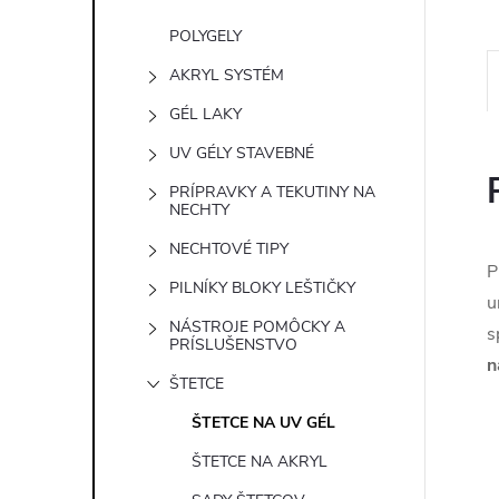
POLYGELY
AKRYL SYSTÉM
GÉL LAKY
UV GÉLY STAVEBNÉ
PRÍPRAVKY A TEKUTINY NA
NECHTY
NECHTOVÉ TIPY
P
PILNÍKY BLOKY LEŠTIČKY
u
NÁSTROJE POMÔCKY A
s
PRÍSLUŠENSTVO
n
ŠTETCE
ŠTETCE NA UV GÉL
ŠTETCE NA AKRYL