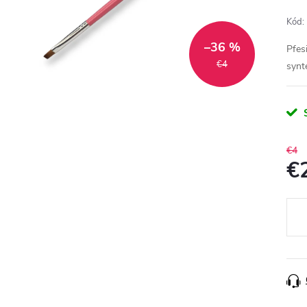
Kód:
–36 %
Pfes
€4
synt
€4
€
Jedn
cena