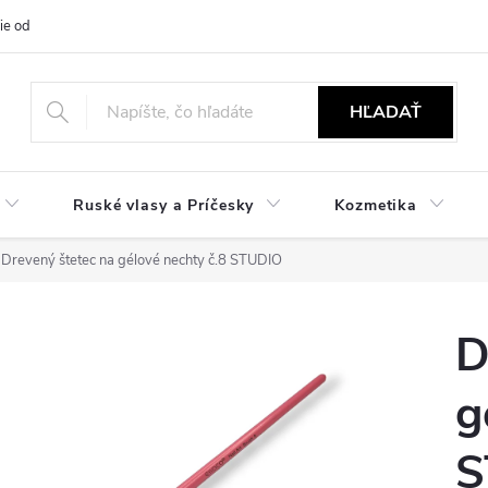
ie od zmluvy
NÁVODY
Obchodné podmienky
Podmienky ochr
HĽADAŤ
Ruské vlasy a Príčesky
Kozmetika
Drevený štetec na gélové nechty č.8 STUDIO
D
g
S