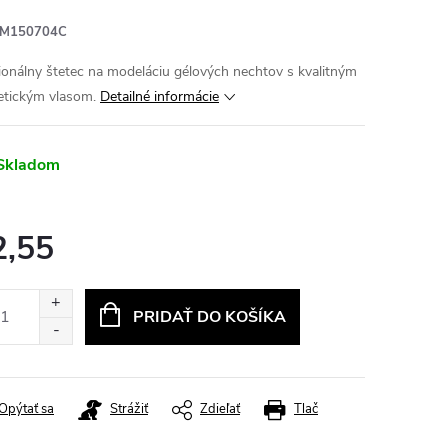
M150704C
ionálny štetec na modeláciu gélových nechtov s kvalitným
etickým vlasom.
Detailné informácie
Skladom
2,55
otková
:
PRIDAŤ DO KOŠÍKA
Opýtať sa
Strážiť
Zdieľať
Tlač