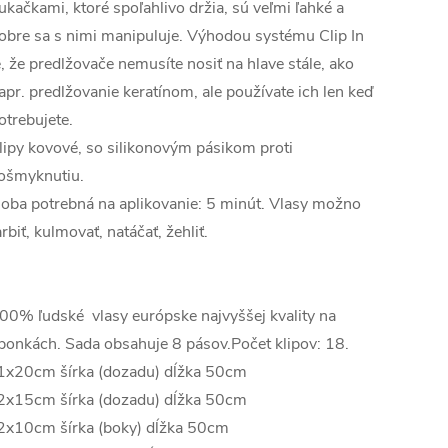
ukačkami, ktoré spoľahlivo držia, sú veľmi ľahké a
obre sa s nimi manipuluje. Výhodou systému Clip In
e, že predlžovače nemusíte nosiť na hlave stále, ako
apr. predlžovanie keratínom, ale používate ich len keď
otrebujete.
lipy kovové, so silikonovým pásikom proti
ošmyknutiu.
oba potrebná na aplikovanie: 5 minút. Vlasy možno
arbiť, kulmovať, natáčať, žehliť.
00% ľudské vlasy európske najvyššej kvality na
ponkách. Sada obsahuje 8 pásov.Počet klipov: 18.
1x20cm šírka (dozadu) dĺžka 50cm
2x15cm šírka (dozadu) dĺžka 50cm
2x10cm šírka (boky) dĺžka 50cm