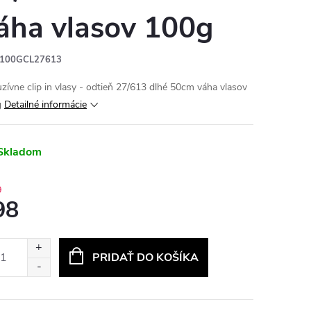
áha vlasov 100g
100GCL27613
uzívne clip in vlasy - odtieň 27/613 dlhé 50cm váha vlasov
g
Detailné informácie
Skladom
0
98
otková
:
PRIDAŤ DO KOŠÍKA