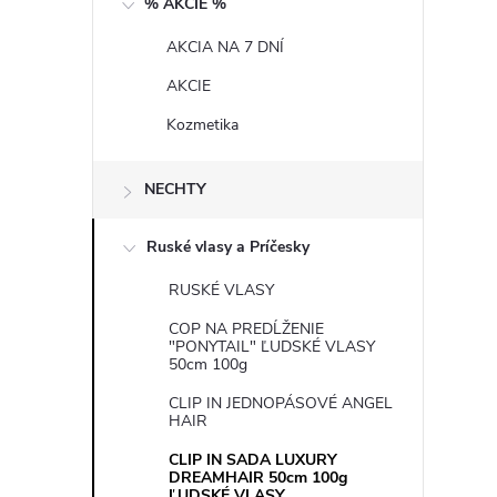
% AKCIE %
n
AKCIA NA 7 DNÍ
ý
AKCIE
p
Kozmetika
a
NECHTY
n
Ruské vlasy a Príčesky
e
RUSKÉ VLASY
COP NA PREDĹŽENIE
l
"PONYTAIL" ĽUDSKÉ VLASY
50cm 100g
CLIP IN JEDNOPÁSOVÉ ANGEL
HAIR
CLIP IN SADA LUXURY
DREAMHAIR 50cm 100g
ĽUDSKÉ VLASY