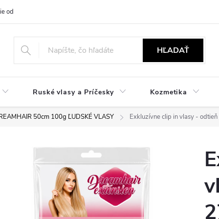
ie od zmluvy
NÁVODY
Obchodné podmienky
Podmienky ochr
HĽADAŤ
Ruské vlasy a Príčesky
Kozmetika
DREAMHAIR 50cm 100g ĽUDSKÉ VLASY
Exkluzívne clip in vlasy - odt
E
v
2