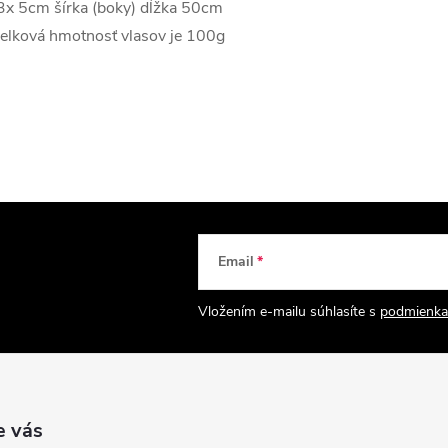
3x 5cm šírka (boky) dĺžka 50cm
elková hmotnosť vlasov je 100g
Email
Vložením e-mailu súhlasíte s
podmienka
e vás