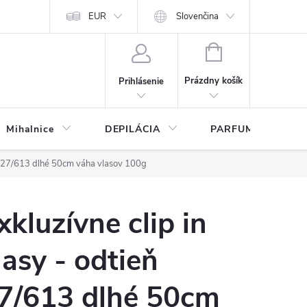
any osobných údajov
EUR
Slovenčina
NÁKUPNÝ
KOŠÍK
Prázdny košík
Prihlásenie
Mihalnice
DEPILÁCIA
PARFUMY
ieň 27/613 dlhé 50cm váha vlasov 100g
xkluzívne clip in
lasy - odtieň
7/613 dlhé 50cm