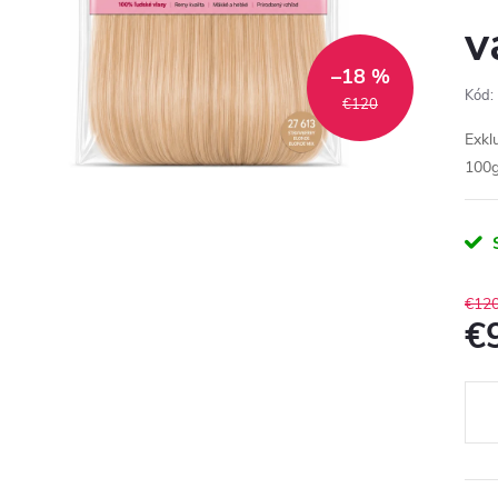
v
–18 %
Kód:
€120
Exkl
100
€12
€
Jedn
cena