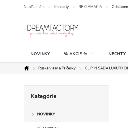
Prejsť
Napíšte nám
Kontakty
REKLAMACIA
Odstúpen
na
obsah
NOVINKY
% AKCIE %
NECHTY
Ruské vlasy a Príčesky
CLIP IN SADA LUXURY 
Domov
B
Preskočiť
Kategórie
kategórie
o
NOVINKY
č