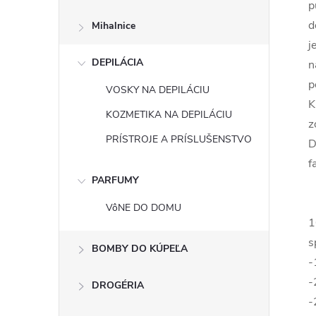
p
d
Mihalnice
j
DEPILÁCIA
n
p
VOSKY NA DEPILÁCIU
K
KOZMETIKA NA DEPILÁCIU
z
PRÍSTROJE A PRÍSLUŠENSTVO
D
f
PARFUMY
VôNE DO DOMU
1
s
BOMBY DO KÚPEĽA
-
-
DROGÉRIA
-