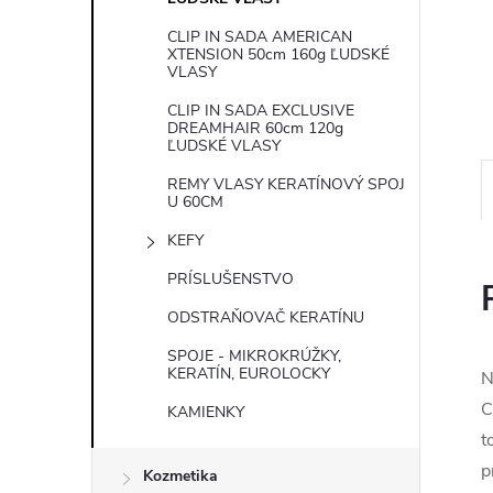
CLIP IN SADA AMERICAN
XTENSION 50cm 160g ĽUDSKÉ
VLASY
CLIP IN SADA EXCLUSIVE
DREAMHAIR 60cm 120g
ĽUDSKÉ VLASY
REMY VLASY KERATÍNOVÝ SPOJ
U 60CM
KEFY
PRÍSLUŠENSTVO
ODSTRAŇOVAČ KERATÍNU
SPOJE - MIKROKRÚŽKY,
KERATÍN, EUROLOCKY
N
C
KAMIENKY
t
p
Kozmetika