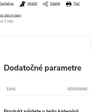
Opýtať sa
Strážiť
Zdieľať
Tlač
ka:
clip in vlasy
ka
:
2 roky
Dodatočné parametre
EAN
:
00000666
Produkt nájdete v tejto kategórii