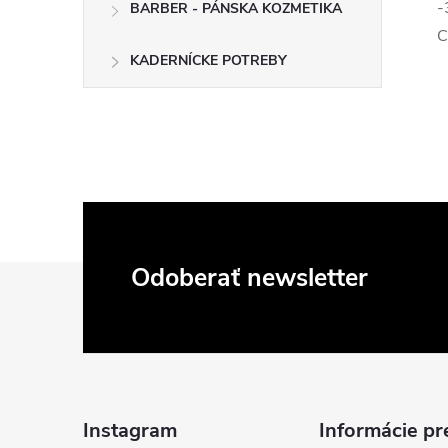
-
BARBER - PÁNSKA KOZMETIKA
C
KADERNÍCKE POTREBY
Z
Odoberať newsletter
á
p
ä
Instagram
Informácie pr