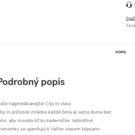
Znač
Záru
POPIS
Podrobný popis
aše najpredávanejšie Clip in vlasy.
lip In príčesok zvládne každá žena aj sama doma bez
oho, aby musela ísť ku kaderníčke. Jednotlivé
ramienky sa upevňujú k Vašim vlasom klipsami-