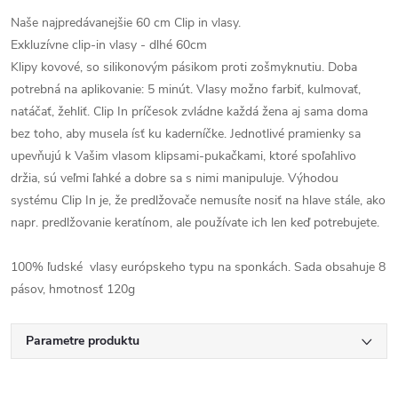
Naše najpredávanejšie 60 cm Clip in vlasy.
Exkluzívne clip-in vlasy - dlhé 60cm
Klipy kovové, so silikonovým pásikom proti zošmyknutiu. Doba
potrebná na aplikovanie: 5 minút. Vlasy možno farbiť, kulmovať,
natáčať, žehliť. Clip In príčesok zvládne každá žena aj sama doma
bez toho, aby musela ísť ku kaderníčke. Jednotlivé pramienky sa
upevňujú k Vašim vlasom klipsami-pukačkami, ktoré spoľahlivo
držia, sú veľmi ľahké a dobre sa s nimi manipuluje. Výhodou
systému Clip In je, že predlžovače nemusíte nosiť na hlave stále, ako
napr. predlžovanie keratínom, ale používate ich len keď potrebujete.
100% ľudské vlasy európskeho typu na sponkách. Sada obsahuje 8
pásov, hmotnosť 120g
Parametre produktu