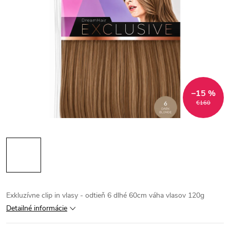
–15 %
€160
Exkluzívne clip in vlasy - odtieň 6 dlhé 60cm váha vlasov 120g
Detailné informácie