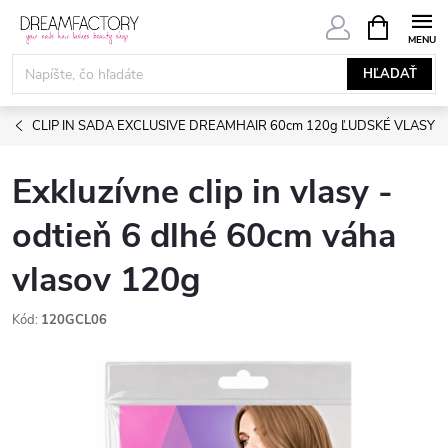
Prejsť
NÁKUPN
KOŠÍK
na
obsah
HĽADAŤ
CLIP IN SADA EXCLUSIVE DREAMHAIR 60cm 120g ĽUDSKÉ VLASY
Exkluzívne clip in vlasy -
odtieň 6 dlhé 60cm váha
vlasov 120g
Kód:
120GCL06