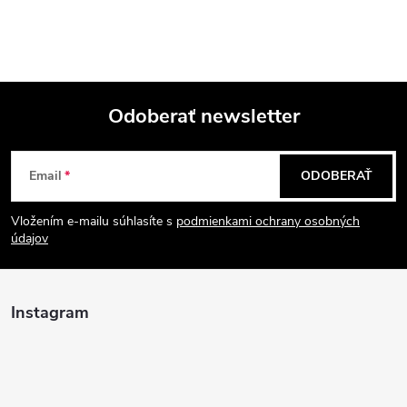
Odoberať newsletter
Z
Email
ODOBERAŤ
á
Vložením e-mailu súhlasíte s
podmienkami ochrany osobných
p
údajov
ä
Instagram
t
i