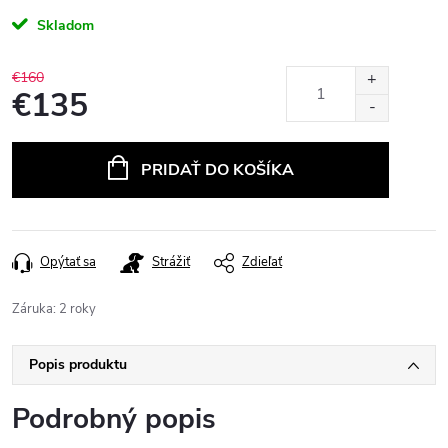
Skladom
€160
€135
Jednotková
cena:
PRIDAŤ DO KOŠÍKA
Opýtať sa
Strážiť
Zdieľať
Záruka
:
2 roky
Popis produktu
Podrobný popis