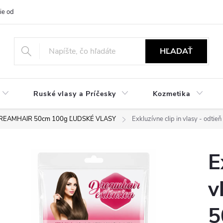
ie od zmluvy
NÁVODY
Obchodné podmienky
Podmienky ochr
HĽADAŤ
Ruské vlasy a Príčesky
Kozmetika
DREAMHAIR 50cm 100g ĽUDSKÉ VLASY
Exkluzívne clip in vlasy - odti
E
v
5