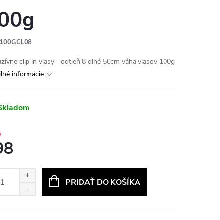
00g
100GCL08
uzívne clip in vlasy - odtieň 8 dlhé 50cm váha vlasov 100g
ilné informácie
Skladom
0
98
otková
:
PRIDAŤ DO KOŠÍKA