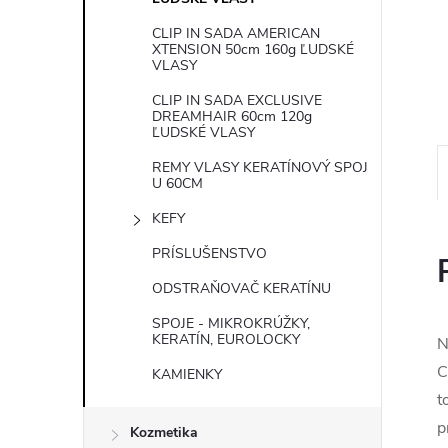
CLIP IN SADA AMERICAN
XTENSION 50cm 160g ĽUDSKÉ
VLASY
CLIP IN SADA EXCLUSIVE
DREAMHAIR 60cm 120g
ĽUDSKÉ VLASY
REMY VLASY KERATÍNOVÝ SPOJ
U 60CM
KEFY
PRÍSLUŠENSTVO
ODSTRAŇOVAČ KERATÍNU
SPOJE - MIKROKRÚŽKY,
KERATÍN, EUROLOCKY
N
C
KAMIENKY
t
p
Kozmetika