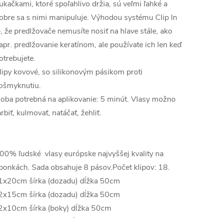
ukačkami, ktoré spoľahlivo držia, sú veľmi ľahké a
obre sa s nimi manipuluje. Výhodou systému Clip In
e, že predlžovače nemusíte nosiť na hlave stále, ako
apr. predlžovanie keratínom, ale používate ich len keď
otrebujete.
lipy kovové, so silikonovým pásikom proti
ošmyknutiu.
oba potrebná na aplikovanie: 5 minút. Vlasy možno
arbiť, kulmovať, natáčať, žehliť.
00% ľudské vlasy európske najvyššej kvality na
ponkách. Sada obsahuje 8 pásov.Počet klipov: 18.
1x20cm šírka (dozadu) dĺžka 50cm
2x15cm šírka (dozadu) dĺžka 50cm
2x10cm šírka (boky) dĺžka 50cm