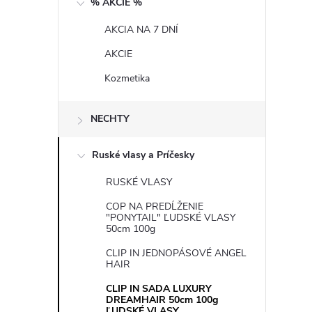
% AKCIE %
n
AKCIA NA 7 DNÍ
ý
AKCIE
p
Kozmetika
a
NECHTY
n
Ruské vlasy a Príčesky
e
RUSKÉ VLASY
COP NA PREDĹŽENIE
l
"PONYTAIL" ĽUDSKÉ VLASY
50cm 100g
CLIP IN JEDNOPÁSOVÉ ANGEL
HAIR
CLIP IN SADA LUXURY
DREAMHAIR 50cm 100g
ĽUDSKÉ VLASY