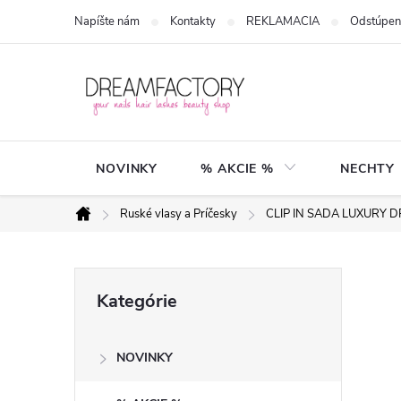
Prejsť
Napíšte nám
Kontakty
REKLAMACIA
Odstúpen
na
obsah
NOVINKY
% AKCIE %
NECHTY
Ruské vlasy a Príčesky
CLIP IN SADA LUXURY 
Domov
B
Preskočiť
Kategórie
kategórie
o
NOVINKY
č