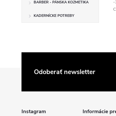
-
BARBER - PÁNSKA KOZMETIKA
C
KADERNÍCKE POTREBY
Z
Odoberať newsletter
á
p
ä
Instagram
Informácie pr