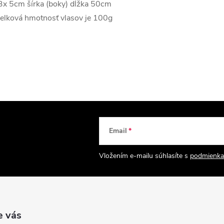
3x 5cm šírka (boky) dĺžka 50cm
elková hmotnosť vlasov je 100g
Email
Vložením e-mailu súhlasíte s
podmienka
e vás