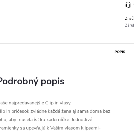
Znač
Záru
POPIS
Podrobný popis
aše najpredávanejšie Clip in vlasy.
lip In príčesok zvládne každá žena aj sama doma bez
oho, aby musela ísť ku kaderníčke. Jednotlivé
ramienky sa upevňujú k Vašim vlasom klipsami-