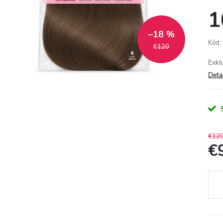
1
–18 %
Kód:
€120
Exkl
Deta
€12
€
Jedn
cena