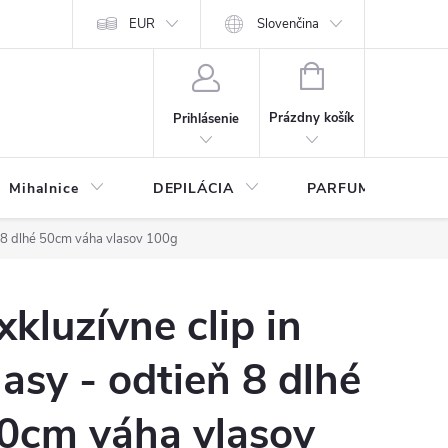
any osobných údajov
EUR
Slovenčina
NÁKUPNÝ
KOŠÍK
Prázdny košík
Prihlásenie
Mihalnice
DEPILÁCIA
PARFUMY
eň 8 dlhé 50cm váha vlasov 100g
xkluzívne clip in
lasy - odtieň 8 dlhé
0cm váha vlasov