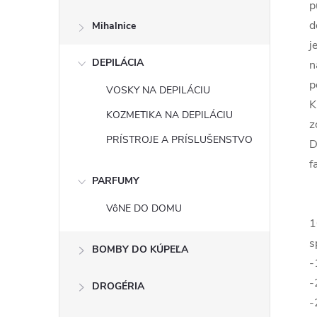
p
d
Mihalnice
j
DEPILÁCIA
n
p
VOSKY NA DEPILÁCIU
K
KOZMETIKA NA DEPILÁCIU
z
PRÍSTROJE A PRÍSLUŠENSTVO
D
f
PARFUMY
VôNE DO DOMU
1
s
BOMBY DO KÚPEĽA
-
-
DROGÉRIA
-