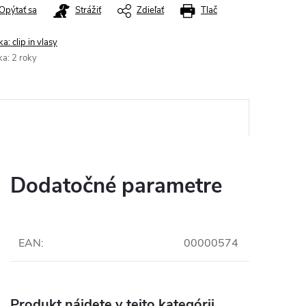
Opýtať sa
Strážiť
Zdieľať
Tlač
ka:
clip in vlasy
ka
:
2 roky
Dodatočné parametre
EAN
:
00000574
Produkt nájdete v tejto kategórii